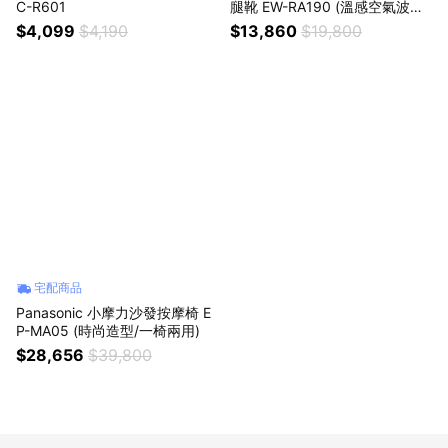
C-R601
腿靴 EW-RA190 (溫感空氣波足
腿按摩靴) (生日禮、入厝禮、情
$4,099
$4,190
$13,860
$19,800
人節)
宅配商品
Panasonic 小摩力沙發按摩椅 E
P-MA05 (時尚造型/一椅兩用)
$28,656
$39,800