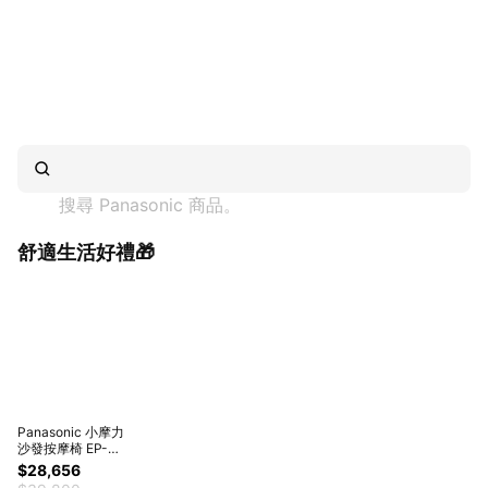
搜尋 
Panasonic
 商品。
舒適生活好禮🎁
Panasonic 小摩力
沙發按摩椅 EP-
MA05 (時尚造型/一
$28,656
椅兩用)