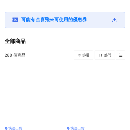
速出貨】
貨】
福禮/生日禮物
日/金飾/小資
友家人長輩送禮
運/發財/好運
可能有
金喜飛來
可使用的優惠券
出貨】
全部商品
288
個商品
篩選
熱門
快速出貨
快速出貨