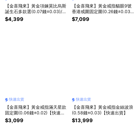
【金喜飛來】黃金項鍊莫比烏斯
【金喜飛來】黃金戒指貓眼9號
誕生石多款選(0.07錢±0.03)/生
香港戒圍固定圍(0.26錢±0.03)
日禮物/感謝禮/畢業快樂/情人節/
【快速出貨】
$4,399
$7,099
父親節/告白畢業祝福禮/紀念日/
金飾/小資首選/朋友家人長輩送
禮/開運/發財/好運【快速出貨】
快速出貨
快速出貨
【金喜飛來】黃金戒指滿天星款
【金喜飛來】黃金戒指金絲波浪
固定圍(0.06錢±0.02)【快速出
(0.58錢±0.03)【快速出貨】
貨】
$3,099
$13,999