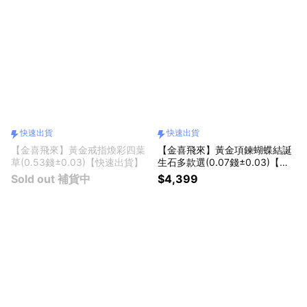
快速出貨
快速出貨
【金喜飛來】黃金戒指煥彩四葉
【金喜飛來】黃金項鍊蝴蝶結誕
草(0.53錢±0.03)【快速出貨】
生石多款選(0.07錢±0.03)【快
速出貨】
Sold out 補貨中
$4,399