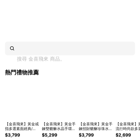
搜尋 
金喜飛來
 商品。
熱門禮物推薦
【金喜飛來】黃金戒
【金喜飛來】黃金手
【金喜飛來】黃金手
【金喜飛來】
指多選素面經典/櫻
鍊雙貔貅水晶手環多
鍊招財貔貅珍珠水晶
流行時尚款多
花款香港戒圍固定圍
款選(0.15錢±0.03)
多色選彎管款(0.07
(0.07錢±0.0
$3,799
$5,299
$3,799
$2,699
(0.12錢±0.03)【快
【快速出貨】
錢±0.01)【快速出
禮/畢業快樂/