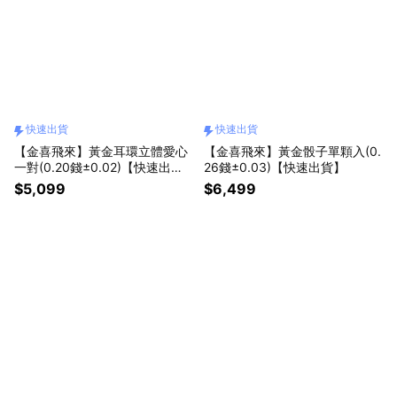
快速出貨
快速出貨
【金喜飛來】黃金耳環立體愛心
【金喜飛來】黃金骰子單顆入(0.
一對(0.20錢±0.02)【快速出
26錢±0.03)【快速出貨】
貨】
$5,099
$6,499