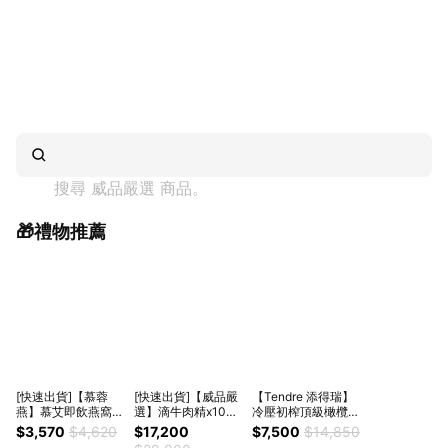
搜尋 
威品嚴選
 商品。
🎁禮物推薦
[快速出貨]【慕蓉
[快速出貨]【威品嚴
【Tendre 添得瑞】
燕】慕艾即飲燕窩禮
選】滴牛肉精x100
冷壓初榨頂級橄欖
盒/高含量金絲燕窩
入 裸包(常溫)
油-250mlx15入(箱
$3,570
$4,620
$17,200
$7,500
$14,850
(70gx6入/禮盒)
購/酸價最低0.15/生