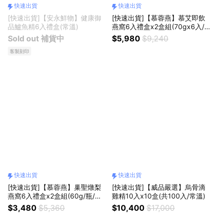
快速出貨
快速出貨
[快速出貨]【安永鮮物】健康御
[快速出貨]【慕蓉燕】慕艾即飲
品鱸魚精6入禮盒(常溫)
燕窩6入禮盒x2盒組(70gx6入/
盒/高含量金絲燕窩/送禮首選)
Sold out 補貨中
$5,980
$9,240
客製刻印
快速出貨
快速出貨
[快速出貨]【慕蓉燕】巢聖燉梨
[快速出貨]【威品嚴選】烏骨滴
燕窩6入禮盒x2盒組(60g/瓶/禮
雞精10入x10盒(共100入/常溫)
盒/附提袋)
$3,480
$5,360
$10,400
$17,000