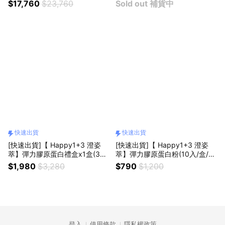
$17,760
$23,760
Sold out 補貨中
快速出貨
快速出貨
[快速出貨]【 Happy1+3 澄姿
[快速出貨]【 Happy1+3 澄姿
萃】彈力膠原蛋白禮盒x1盒(30
萃】彈力膠原蛋白粉(10入/盒/韓
入/盒/韓國原裝/含穀胱甘肽LAL
國原裝/含穀胱甘肽LALLEMAN
$1,980
$3,280
$790
$1,200
LEMAND/MSM)
D/MSM)
登入
使用條款
隱私權政策