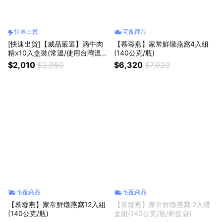
快速出貨
宅配商品
[快速出貨]【威品嚴選】滴牛肉
【慕蓉燕】家常鮮燉燕窩4入組
精x10入盒裝(常溫/使用台灣溫體
(140公克/瓶)
牛)
$2,010
$2,950
$6,320
$7,920
宅配商品
宅配商品
【慕蓉燕】家常鮮燉燕窩12入組
【慕蓉燕】家常鮮燉燕窩 2入禮
(140公克/瓶)
盒組(140公克/瓶/附提袋)