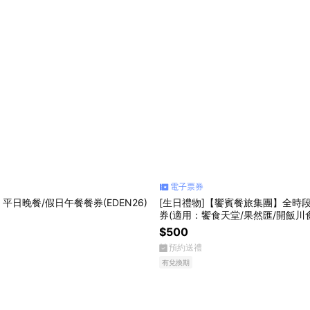
電子票券
平日晚餐/假日午餐餐券(EDEN26)
[生日禮物]【饗賓餐旅集團】全時段
券(適用：饗食天堂/果然匯/開飯川
$500
預約送禮
有兌換期