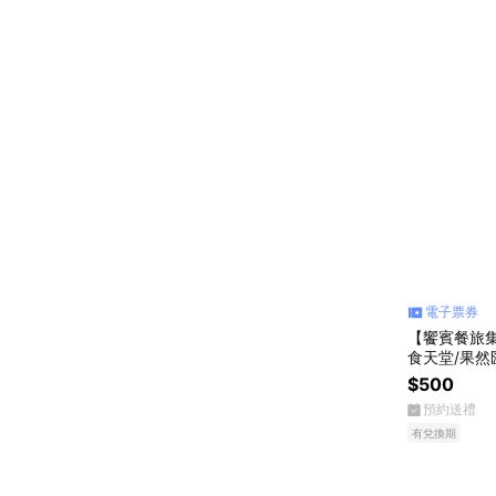
電子票券
【饗賓餐旅集
食天堂/果然
$500
預約送禮
有兌換期