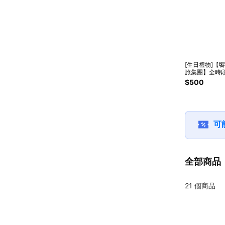
[生日禮物]【
旅集團】全時段
元喜客券(適用
$500
食天堂/果然匯
川食堂/饗泰多)
可
全部商品
21
個商品