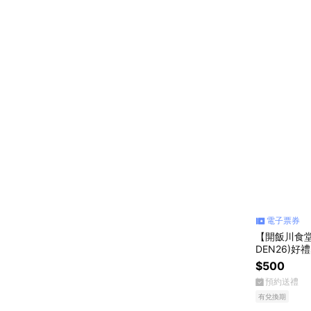
電子票券
【開飯川食堂
DEN26)好
$500
預約送禮
有兌換期