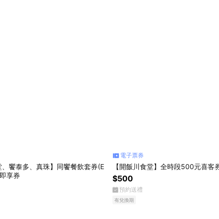
電子票券
、饗泰多、真珠】同饗餐飲套券(E
【開飯川食堂】全時段500元喜客
禮即享券
$500
預約送禮
有兌換期