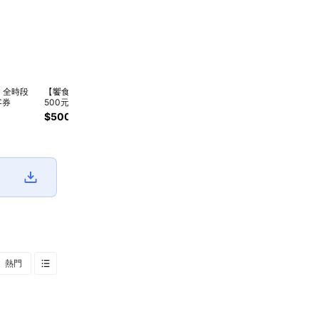
】全時段
【饗食天堂】全時段
客券
500元喜客券
$500
熱門