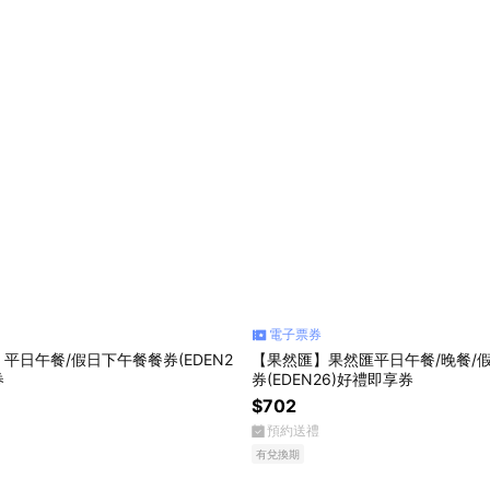
電子票券
平日午餐/假日下午餐餐券(EDEN2
【果然匯】果然匯平日午餐/晚餐/
券
券(EDEN26)好禮即享券
$702
預約送禮
有兌換期