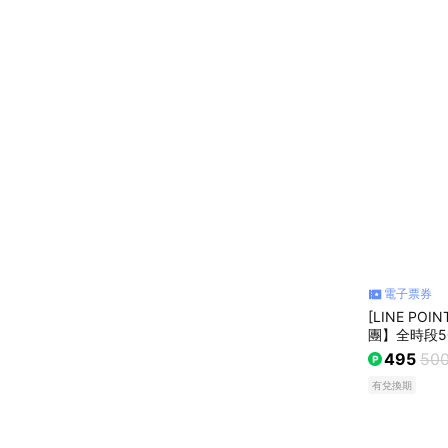
電子票券
[LINE P
團】全時段5
匯/開飯川食
495
50
有兌換期