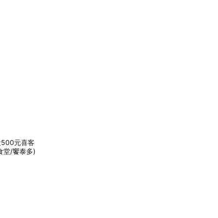
500元喜客
食堂/饗泰多)