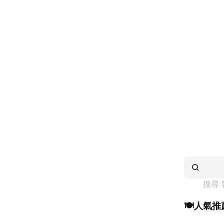
搜尋 
🍽️人氣推