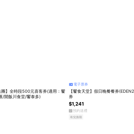
電子票券
團】全時段500元喜客券(適用：饗
【饗食天堂】假日晚餐餐券(EDEN2
匯/開飯川食堂/饗泰多)
券
$1,241
預約送禮
有兌換期