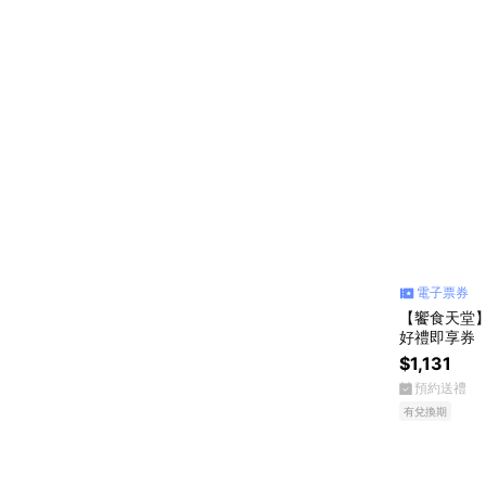
電子票券
【饗食天堂】
好禮即享券
$1,131
預約送禮
有兌換期