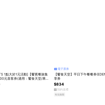
電子票券
OINTS 1點大於1元活動]【饗賓餐旅集
【饗食天堂】平日下午餐餐券(EDEN
00元喜客券(適用：饗食天堂/果然
享券
堂/饗泰多)
0
$834
預約送禮
有兌換期