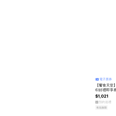
電子票券
【饗食天堂】
6)好禮即享
$1,021
預約送禮
有兌換期