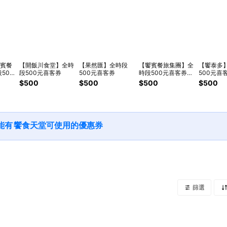
饗賓餐
【開飯川食堂】全時
【果然匯】全時段
【饗賓餐旅集團】全
【饗泰多
500
段500元喜客券
500元喜客券
時段500元喜客券
500元喜
：饗
(適用：饗食天堂/果
$500
$500
$500
$500
/開飯
然匯/開飯川食堂/饗
泰多)
能有
饗食天堂
可使用的優惠券
篩選