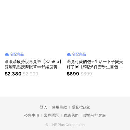
宅配商品
宅配商品
跟眼睛疲勞說再見👋【3ZeBra】
遇見可愛的包✨生活一下子變美
雙層氣壓按摩眼罩👀舒緩疲勞的
好了💓【韓版5件套學生書包-粉/
雙眼(SHOPPING99)
藍】青春活力的設計會讓你在校
$2,380
$2,999
$699
$899
園裡獨一無二💓百搭耐看大容量
💓上學後背包 後背包 肩背包 電
腦包 書包 學生背包【Shopping
99】
登入
使用條款
隱私權政策
公告事項
常見問題
聯絡我們
聯繫智能客服
© LINE Plus Corporation