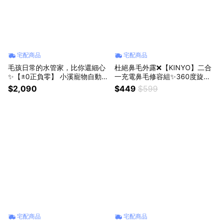
宅配商品
宅配商品
毛孩日常的水管家，比你還細心
杜絕鼻毛外露❌【KINYO】二合
✨【±0正負零】 小溪寵物自動飲
一充電鼻毛修容組✨360度旋轉
水機|三層濾軟水|透白|KP30 (S
刀頭 (CL-618) (SHOPPING99)
$2,090
$449
$599
HOPPING99)
宅配商品
宅配商品