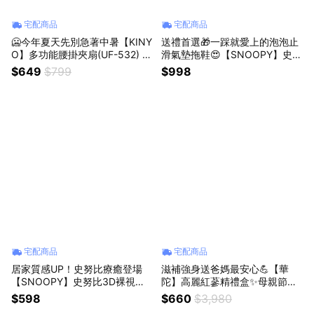
宅配商品
宅配商品
🥶今年夏天先別急著中暑【KINY
送禮首選🎁一踩就愛上的泡泡止
O】多功能腰掛夾扇(UF-532) ✨
滑氣墊拖鞋😍【SNOOPY】史努
腰掛夾扇｜強風降溫｜移動中的
比 貼布繡泡泡止滑氣墊拖鞋2入
$649
$799
$998
冷氣✨ (SHOPPING99)
組（各一雙）👟 一人一雙剛剛好
🌟防止滑倒🌟史努比控🌟舒適柔
軟 (SHOPPING99)
宅配商品
宅配商品
居家質感UP！史努比療癒登場
滋補強身送爸媽最安心💪【華
【SNOOPY】史努比3D裸視設
陀】高麗紅蔘精禮盒✨母親節禮
計超薄吸水止滑墊2入組 🌟瞬間
物✨高麗紅蔘精✨禮盒✨補氣養
$598
$660
$3,980
吸水🌟史努比控🌟科技皮革 (SH
身✨滋補強身✨長輩禮推薦✨人