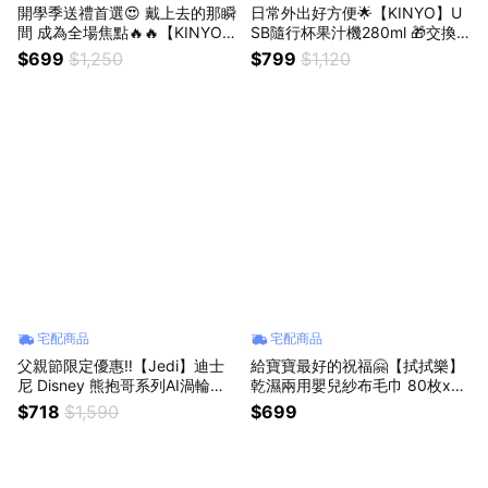
開學季送禮首選😍 戴上去的那瞬
日常外出好方便🌟【KINYO】U
間 成為全場焦點🔥🔥【KINYO】
SB隨行杯果汁機280ml 🎁交換
炫光電競無線藍牙耳機✨生日禮
禮物🎁聖誕節🎁生日禮物🎁好禮
$699
$1,250
$799
$1,120
物✨情人節禮物✨聖誕節✨ (SHO
首選 (SHOPPING99)
PPING99)
宅配商品
宅配商品
父親節限定優惠‼️【Jedi】迪士
給寶寶最好的祝福🤗【拭拭樂】
尼 Disney 熊抱哥系列AI渦輪掛
乾濕兩用嬰兒紗布毛巾 80枚x12
脖風扇✨自帶巨星風彩✨聖誕禮
盒-箱購 爸媽的小幫手💪 (Shopp
$718
$1,590
$699
物 交換禮物 聖誕節 (SHOPPING
ing99)
99)