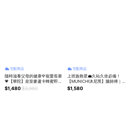
OPPING99)
蔘精 (SHOPPING99)
宅配商品
宅配商品
隨時滋養父母的健康🌹寵愛長輩
上班族救星💼久站久坐必備！
💗【華陀】皇室麥蘆卡蜂蜜即飲
【MUNICHI沐尼黑】腿師傅｜氣
燕窩✨母親節禮物✨ 麥蘆卡蜂蜜
壓熱敷美腿按摩器/腿部按摩1入/
$1,480
$3,980
$1,580
✨ 燕窩 ✨即飲燕窩✨ 滋補養顏✨
2入 MR.LEG💞 (Shopping99)
送媽媽 ✨長輩禮推薦 (SHOPPIN
G99)