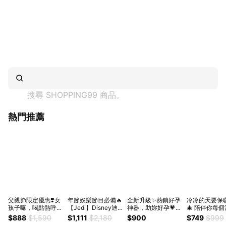
搜尋 
SHOPPING99
 商品。
熱門推薦
父親節限定優惠❣️女
年節娛樂節目必備🔥
全新升級✨熱銷好孕
冷冷的天要保
孩子嘛，喝點熱呼呼
【Jedi】Disney迪
神器，助妳好孕💗
🎄 陪伴你每
的對身體比較好💝
士尼 造型麥克風 三
【大姨媽 】鍾欣怡
時刻☕【KINY
$888
$1,590
$1,111
$2,180
$900
$749
$999
【Jedi】Disney迪
眼怪 熊抱哥 ★讓生
代言！月月喜悅飲
能恆溫暖杯墊