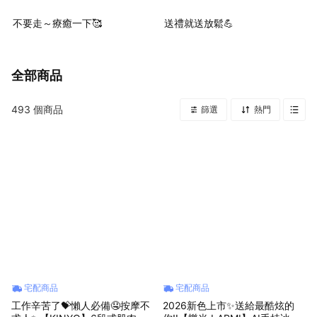
不要走～療癒一下🥰
送禮就送放鬆💪
全部商品
493
個商品
篩選
熱門
宅配商品
宅配商品
工作辛苦了💝懶人必備🤤按摩不
2026新色上市✨送給最酷炫的