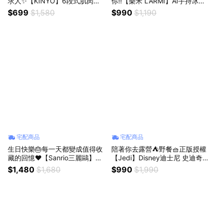
求人✨【KINYO】6段式肌肉舒
你‼️【樂米 LARMI】AI手持冰能
緩筋膜槍 (FG-61)🔫6段變速 ♡4
扇-LMF08MAX✨渦輪增壓強風
$699
$1,580
$990
$1,190
款按摩頭♡輕鬆減輕全身酸痛♡
3秒瞬間降溫✨超長續航力⚡會說
在家也可以自己放鬆(SHOPPIN
話的風扇 (SHOPPING99)
G99)
宅配商品
宅配商品
生日快樂🎂每一天都變成值得收
陪著你去露營⛺野餐🧺正版授權
藏的回憶❤️【Sanrio三麗鷗】迷
【Jedi】Disney迪士尼 史迪奇M
你數位拍照錄影相機✨迷你數位
INI戶外摺疊拖車✨360°萬象輪✨
$1,480
$1,680
$990
$1,990
相機✨即時預覽✨交換禮物支援
聖誕禮物🌲交換禮物🌲聖誕節市
✨128GB記憶卡 (SHOPPING99)
集、野餐🧺出遊皆宜，小巧輕鬆
行 (SHOPPING99)