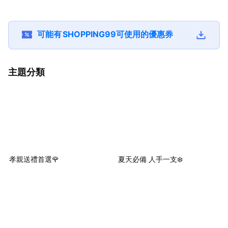
士尼 米奇曜黑恆溫
活可愛 更實用★
+好孕金鏟子✨宮寒
(CWS-90) 
電熱盤組MK-
(SHOPPING99)
難孕救星💗備孕調
好可愛😍 暖暖d
HC2002★讓生活可
理 💗宮暖養卵💗好
日禮物 交換禮
愛 更實用★
孕體質💗宮寒體虛💗
(SHOPPING99
可能有
SHOPPING99
可使用的優惠券
(SHOPPING99)
暖宮呵護💗暖宮→養
卵→好孕助攻💗
主題分類
孝親送禮首選🌹
夏天必備 人手一支❄️