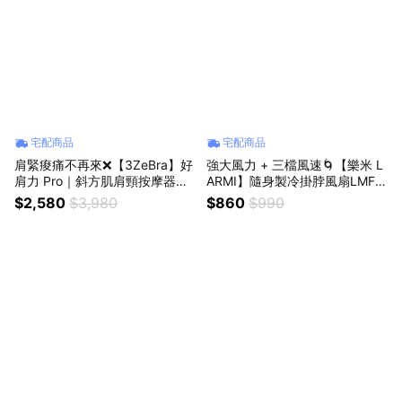
宅配商品
宅配商品
肩緊痠痛不再來❌【3ZeBra】好
強大風力 + 三檔風速🌀【樂米 L
肩力 Pro｜斜方肌肩頸按摩器✨
ARMI】隨身製冷掛脖風扇LMF1
深層放鬆享受 (SHOPPING99)
8✨急速製冷冰直降10°C✨超長
$2,580
$3,980
$860
$990
續航力⚡(SHOPPING99)