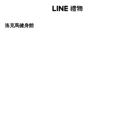
洛克馬健身館