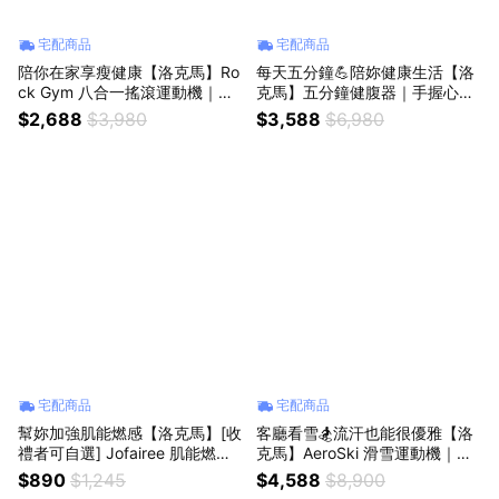
宅配商品
宅配商品
陪你在家享瘦健康【洛克馬】Ro
每天五分鐘💪陪妳健康生活【洛
ck Gym 八合一搖滾運動機｜全
克馬】五分鐘健腹器｜手握心跳
功能健身機 (加贈拉力繩x2條) 享
感測器｜工型跪墊左右旋轉 (加
$2,688
$3,980
$3,588
$6,980
瘦 健康 運動 流汗 核心鍛鍊 馬甲
贈瑜珈墊x1條) 享瘦 健康 運動
線 窈窕曲線 體態雕塑 熱量燃燒
流汗 核心鍛鍊 馬甲線 窈窕曲線
動起來
體態雕塑 熱量燃燒 動起來
宅配商品
宅配商品
幫妳加強肌能燃感【洛克馬】[收
客廳看雪🏂流汗也能很優雅【洛
禮者可自選] Jofairee 肌能燃感
克馬】AeroSki 滑雪運動機｜贈
褲｜美型燃感褲｜健身房 運動
VR眼鏡｜保固一年 在家運動 自
$890
$1,245
$4,588
$8,900
重訓 瑜珈 跑步 透氣舒適 高彈性
主訓練 健身鍛鍊 身歷其境 三段