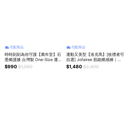
宅配商品
宅配商品
時時刻刻為你守護【萬年堂】石
運動又美型【洛克馬】[收禮者可
墨烯護膝 台灣製 One-Size 運動
自選] Jofairee 肌能燃感褲｜美
防護 慢跑深蹲 登山健走 久站久
型燃感褲x2組入 健身房 運動 重
$990
$1,980
$1,480
$2,490
坐 透氣排汗 除臭抗菌 送爸爸 媽
訓 瑜珈 跑步 透氣舒適 高彈性 排
媽 長輩 孝親首選
汗 生日禮物