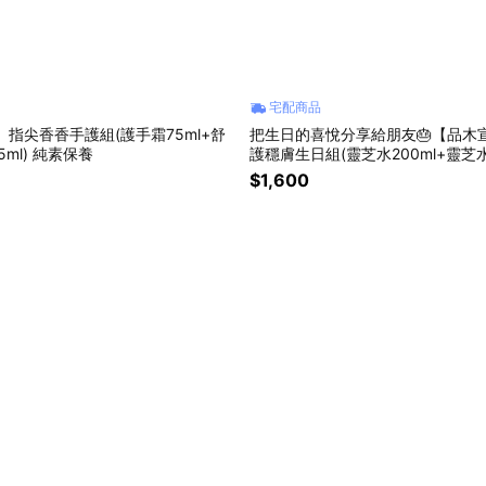
宅配商品
 指尖香香手護組(護手霜75ml+舒
把生日的喜悅分享給朋友🎂【品木
ml) 純素保養
護穩膚生日組(靈芝水200ml+靈芝水
乳7ml) 化妝水 靈芝 純素保養
$1,600