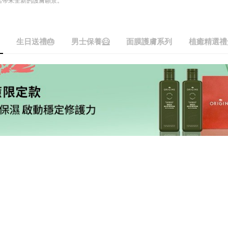
活帶來全新的護膚願景。
生日送禮🎂
男士保養🦸
面膜護膚系列
植癒精選禮
🎁
生日送禮🎂
男士保養🦸
面膜護膚系列
禮盒🎁