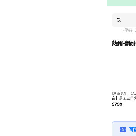
搜尋 
熱銷禮物
[送給男生]【
言】靈芝生日
(靈芝水+潔面
$799
+靈芝乳)純素
送男友 | 生日禮物推
薦
可