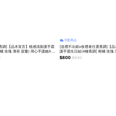
宅配商品
香調]【品木宣言】植感清新護手霜
[送禮不出錯x收禮者任選香調]【
柑橘 玫瑰 薄荷 甜薑) 用心手護她🫰
護手霜生日組(4種香調| 柑橘 玫瑰 薄
(純素保養)
0
$800
$840