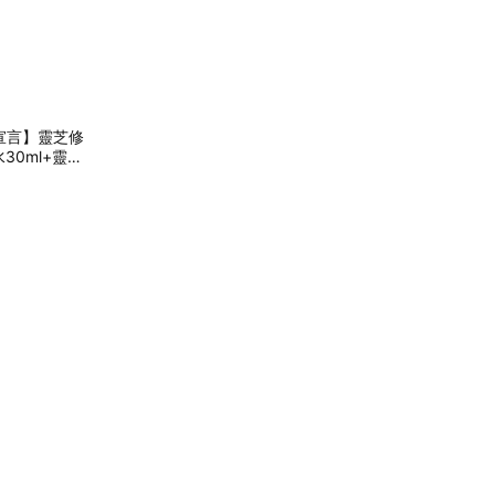
宣言】靈芝修
30ml+靈芝