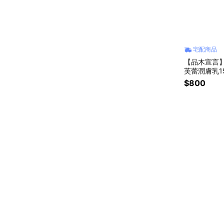
宅配商品
【品木宣言】
芙蕾潤膚乳15
$800