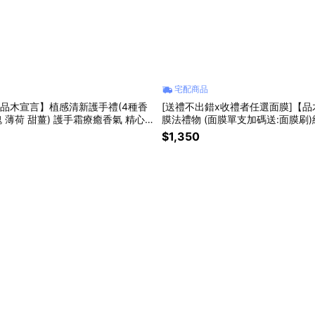
宅配商品
【品木宣言】植感清新護手禮(4種香
[送禮不出錯x收禮者任選面膜]【
瑰 薄荷 甜薑) 護手霜療癒香氣 精心
膜法禮物 (面膜單支加碼送:面膜刷
保養)
$1,350