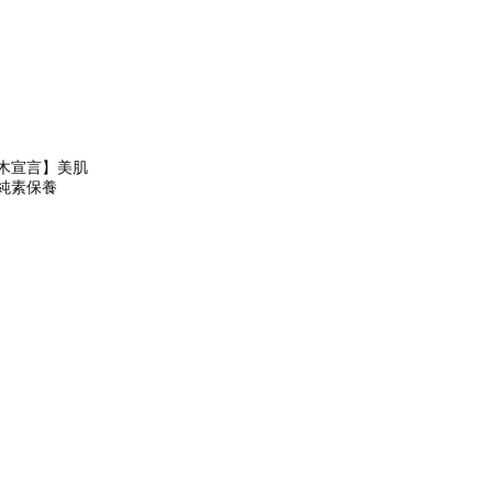
品木宣言】美肌
)純素保養