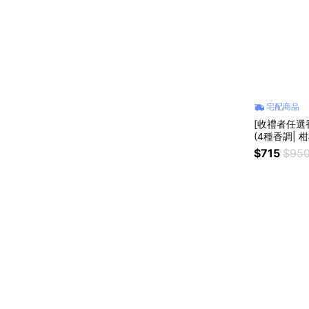
宅配商品
[收禮者任選
(4種香調| 
(純素保養)
$715
$95