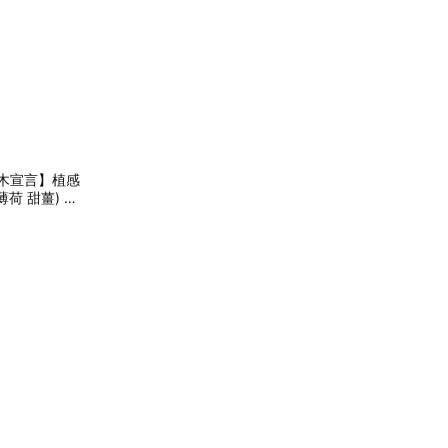
品木宣言】植感
荷 甜薑) 🫰