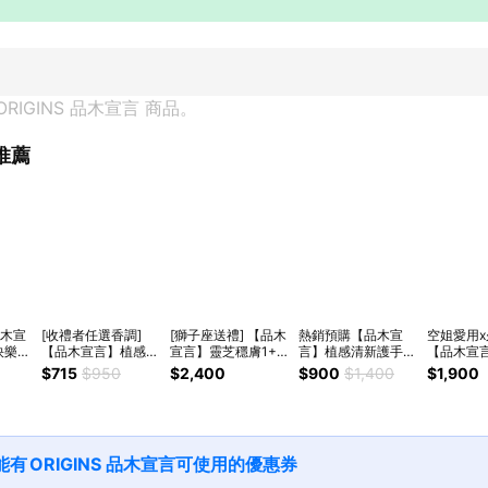
ORIGINS 品木宣言
 商品。
推薦
品木宣
[收禮者任選香調]
[獅子座送禮] 【品木
熱銷預購【品木宣
空姐愛用
快樂組
【品木宣言】植感清
宣言】靈芝穩膚1+1
言】植感清新護手霜
【品木宣言
慕絲
新護手霜(4種香調|
生日組(靈芝水
限定禮盒(護手霜:玫
雲端舒緩腿
$715
$950
$2,400
$900
$1,400
$1,900
保養
柑橘 玫瑰 薄荷 甜薑)
200ml+靈芝水
瑰+柑橘+甜薑+薄荷
贈:泥娃娃
用心手護她🫰(純素
200ml) 純素保養
+獨家禮盒) | 純素保
膜75ml
保養)
養
膜75ml 
人節禮物 
日常贈禮
能有
ORIGINS 品木宣言
可使用的優惠券