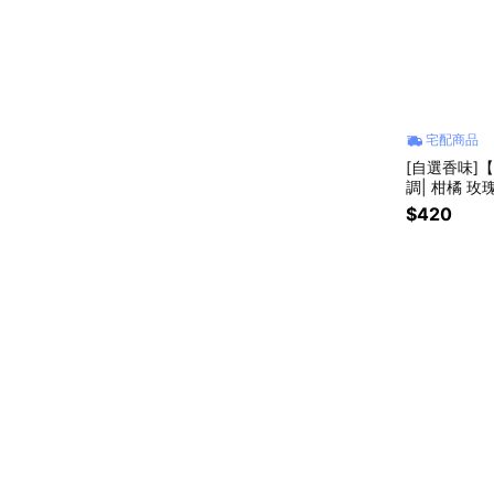
宅配商品
[自選香味]
調| 柑橘 玫
手護🫰(純素
$420