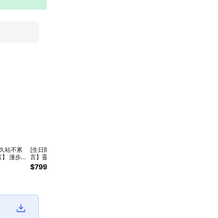
x久站不累
[生日限定]【品木宣
[自選香味]【品木宣
[任選香調]【品木宣
把生
】 漫步
言】靈芝生日快樂組
言】植感清新護手禮
言】植感清新雙入護
朋友
霜250ml
(靈芝水+潔面慕絲
(4種香調| 柑橘 玫瑰
手霜(護手霜4種香
靈芝
$799
$420
$800
$840
$1,6
活性碳面
+水凝乳)純素保養
薄荷 甜薑) 護手霜療
調| 柑橘 玫瑰 薄荷
(靈芝
/奇蹟抗痘面
癒香氣 精心手護🫰
甜薑) 純素保養
水30
隨機出貨 情
(純素保養)
化妝水
女生禮物
養
純素保養