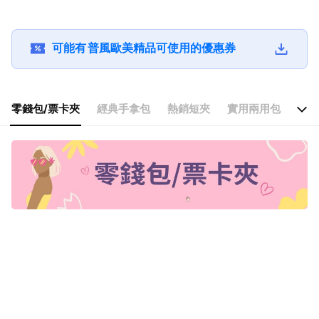
背方型卡夾零錢小廢
方型卡夾零錢小廢包
帶頸掛斜背方
包 真品平輸
真品平輸
零錢小廢包 真
輸
可能有
普風歐美精品
可使用的優惠券
零錢包/票卡夾
經典手拿包
熱銷短夾
實用兩用包
時尚
零錢包/票卡夾
經典手拿包
熱銷短夾
實用兩用包
時尚相機包
中夾/長夾