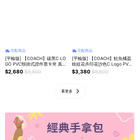
宅配商品
宅配商品
[平輸版] 【COACH】碳黑C LO
[平輸版] 【COACH】鮭魚橘荔
GO PVC頸掛式證件票卡夾 真品
枝紋花卉印花沙色C Logo PVC
平輸
二合一卡夾皮夾 真品平輸
$2,680
$9,800
$3,380
$8,600
看更多