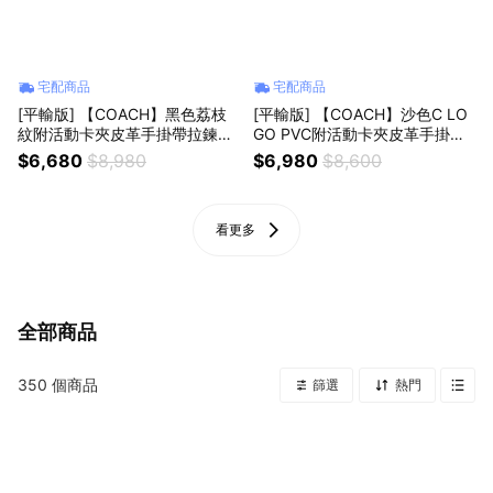
宅配商品
宅配商品
[平輸版] 【COACH】黑色荔枝
[平輸版] 【COACH】沙色C LO
紋附活動卡夾皮革手掛帶拉鍊長
GO PVC附活動卡夾皮革手掛帶
夾 真品平輸
拉鍊長夾 真品平輸
$6,680
$8,980
$6,980
$8,600
看更多
全部商品
350
個商品
篩選
熱門