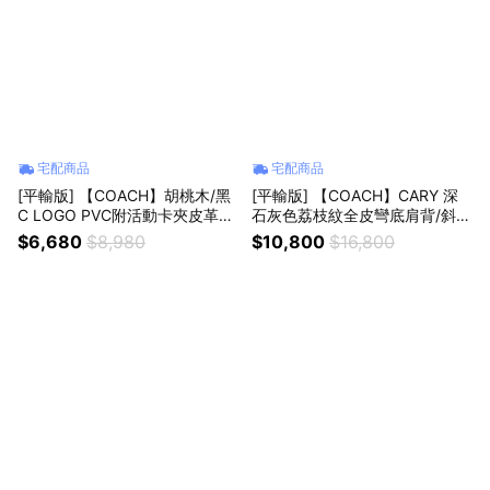
宅配商品
宅配商品
[平輸版] 【COACH】胡桃木/黑
[平輸版] 【COACH】CARY 深
C LOGO PVC附活動卡夾皮革手
石灰色荔枝紋全皮彎底肩背/斜背
掛帶拉鍊長夾 真品平輸
包 真品平輸
$6,680
$8,980
$10,800
$16,800