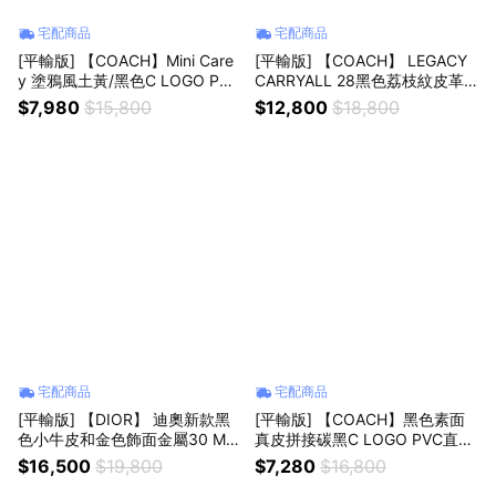
宅配商品
宅配商品
[平輸版] 【COACH】Mini Care
[平輸版] 【COACH】 LEGACY
y 塗鴉風土黃/黑色C LOGO PVC
CARRYALL 28黑色荔枝紋皮革
雙層相機包 真品平輸
三層手提/肩斜背包 真品平輸
$7,980
$15,800
$12,800
$18,800
宅配商品
宅配商品
[平輸版] 【DIOR】 迪奧新款黑
[平輸版] 【COACH】黑色素面
色小牛皮和金色飾面金屬30 MO
真皮拼接碳黑C LOGO PVC直式
NTAIGNE 雙環手帶 真品平輸
方型飛行員斜背男包 真品平輸
$16,500
$19,800
$7,280
$16,800