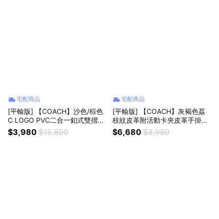
宅配商品
宅配商品
[平輸版] 【COACH】沙色/棕色
[平輸版] 【COACH】灰褐色荔
C LOGO PVC二合一釦式雙摺中
枝紋皮革附活動卡夾皮革手掛帶
夾 真品平輸
拉鍊長夾 真品平輸
$3,980
$15,800
$6,680
$8,980