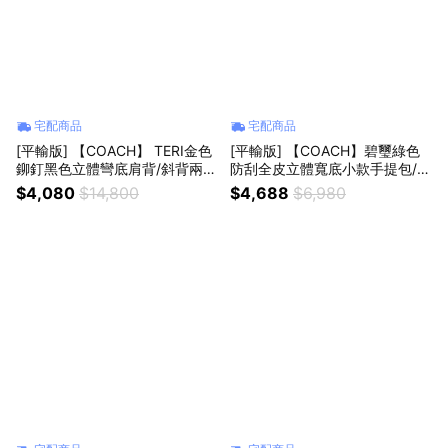
宅配商品
宅配商品
[平輸版] 【COACH】 TERI金色
[平輸版] 【COACH】碧璽綠色
鉚釘黑色立體彎底肩背/斜背兩用
防刮全皮立體寬底小款手提包/肩
小包 真品平輸
背包/斜背包/兩用包/水餃包/船型
$4,080
$14,800
$4,688
$6,980
包 真品平輸