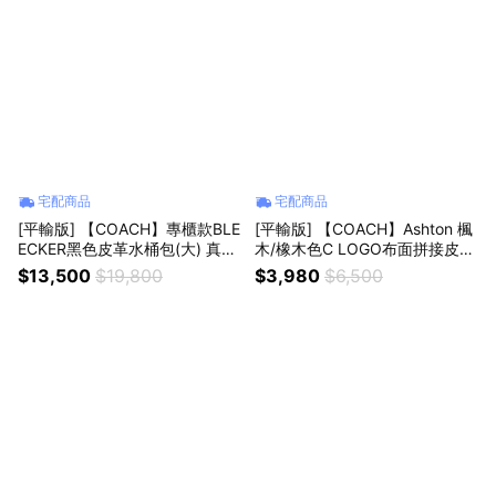
宅配商品
宅配商品
[平輸版] 【COACH】專櫃款BLE
[平輸版] 【COACH】Ashton 楓
ECKER黑色皮革水桶包(大) 真品
木/橡木色C LOGO布面拼接皮革
平輸
拉鍊萬用手拿包 真品平輸
$13,500
$19,800
$3,980
$6,500