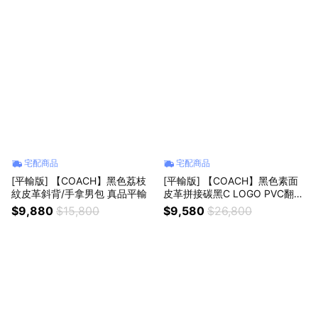
宅配商品
宅配商品
[平輸版] 【COACH】黑色荔枝
[平輸版] 【COACH】黑色素面
紋皮革斜背/手拿男包 真品平輸
皮革拼接碳黑C LOGO PVC翻蓋
斜背郵差男包 真品平輸
$9,880
$15,800
$9,580
$26,800