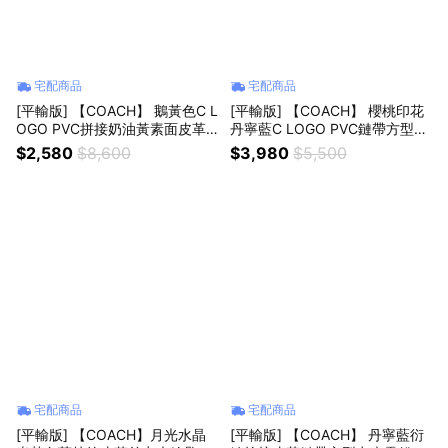
宅配商品
宅配商品
[平輸版] 【COACH】 鵝黃色C L
[平輸版] 【COACH】 櫻桃印花
OGO PVC拼接奶油黃素面皮革
丹寧藍C LOGO PVC鏈帶方型卡
鏈帶方型卡夾零錢包 真品平輸
夾零錢包 真品平輸
$2,580
$8,600
$3,980
$5,500
宅配商品
宅配商品
[平輸版] 【COACH】月光水晶
[平輸版] 【COACH】 丹寧藍衍