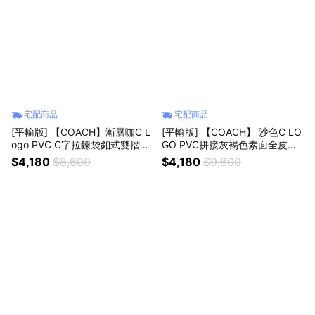
宅配商品
宅配商品
[平輸版] 【COACH】漸層咖C L
[平輸版] 【COACH】 沙色C LO
ogo PVC C字拉鍊袋釦式雙摺短
GO PVC拼接灰褐色素面全皮釦
夾 真品平輸
式三摺零錢袋小短夾 真品平輸
$4,180
$8,600
$4,180
$9,800