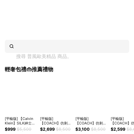
搜尋 
普風歐美精品
 商品。
輕奢包禮👜推薦禮物
[平輸版] 【Calvin
[平輸版]
[平輸版]
[平輸版]
Klein】SILK紳士領
【COACH】仿刺繡
【COACH】仿刺繡
【COACH】
帶 (三條/組) (款式隨
櫻桃皮雕亮粉燙印白
櫻桃皮雕亮粉燙印黑
銀色亮粉燙印
$999
$5,500
$2,699
$8,500
$3,100
$8,500
$2,599
$8,
機出貨) 真品平輸
堊色皮革鍊帶頸掛斜
色皮革鍊帶頸掛斜背
雕粉膚色素面