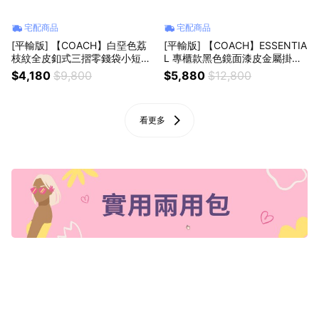
宅配商品
宅配商品
[平輸版] 【COACH】白堊色荔
[平輸版] 【COACH】ESSENTIA
枝紋全皮釦式三摺零錢袋小短夾
L 專櫃款黑色鏡面漆皮金屬掛件
真品平輸
裝飾翻蓋卡夾 真品平輸
$4,180
$9,800
$5,880
$12,800
看更多