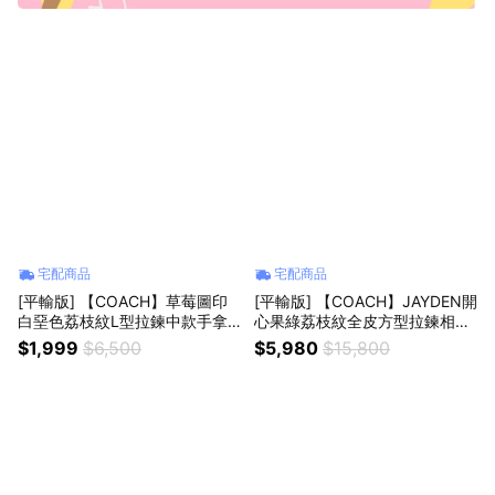
宅配商品
宅配商品
[平輸版] 【COACH】草莓圖印
[平輸版] 【COACH】JAYDEN開
白堊色荔枝紋L型拉鍊中款手拿
心果綠荔枝紋全皮方型拉鍊相機
包 真品平輸
斜背肩背/手拿小包 真品平輸
$1,999
$6,500
$5,980
$15,800