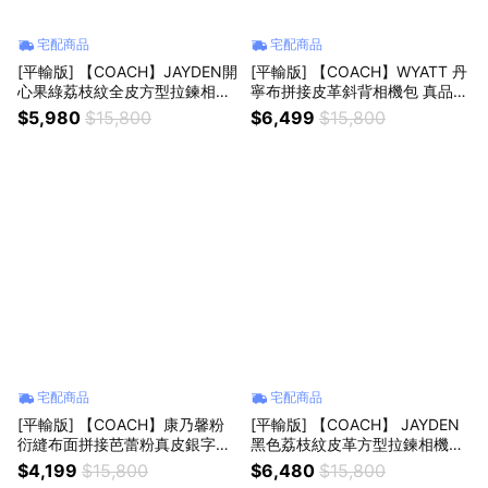
宅配商品
宅配商品
[平輸版] 【COACH】JAYDEN開
[平輸版] 【COACH】WYATT 丹
心果綠荔枝紋全皮方型拉鍊相機
寧布拼接皮革斜背相機包 真品平
斜背肩背/手拿小包 真品平輸
輸
$5,980
$15,800
$6,499
$15,800
宅配商品
宅配商品
[平輸版] 【COACH】康乃馨粉
[平輸版] 【COACH】 JAYDEN
衍縫布面拼接芭蕾粉真皮銀字飾
黑色荔枝紋皮革方型拉鍊相機斜
牌斜背相機包 真品平輸
背肩背/手拿小包 真品平輸
$4,199
$15,800
$6,480
$15,800