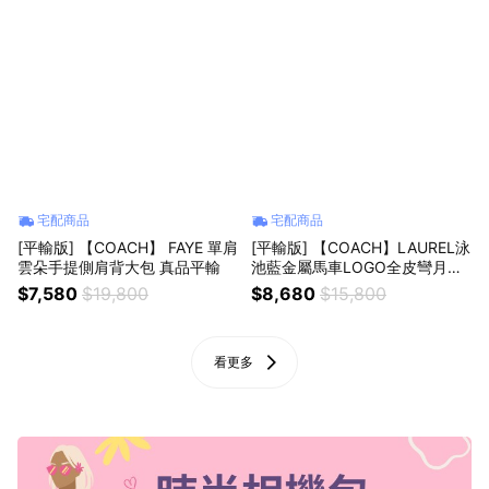
宅配商品
宅配商品
[平輸版] 【COACH】 FAYE 單肩
[平輸版] 【COACH】LAUREL泳
雲朵手提側肩背大包 真品平輸
池藍金屬馬車LOGO全皮彎月肩
背/斜背包 真品平輸
$7,580
$19,800
$8,680
$15,800
看更多