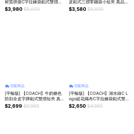
材質拼接C字拉鍊袋釦式雙摺短
皮釦式三摺零錢袋小短夾 真品平
夾 真品平輸
輸
$3,980
$8,600
$3,580
$8,600
宅配商品
宅配商品
[平輸版] 【COACH】牛奶糖色
[平輸版] 【COACH】湖水綠C L
防刮全皮字牌釦式雙摺短夾 真品
ogo緹花織布C字拉鍊袋釦式雙
平輸
摺短夾 真品平輸
$2,699
$6,980
$2,650
$4,980