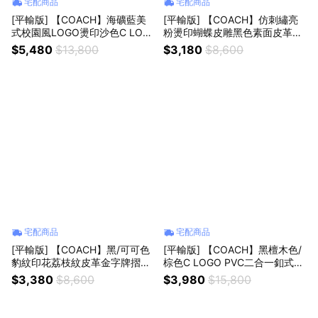
宅配商品
宅配商品
[平輸版] 【COACH】海礦藍美
[平輸版] 【COACH】仿刺繡亮
式校園風LOGO燙印沙色C LOG
粉燙印蝴蝶皮雕黑色素面皮革金
O PVC手掛拉鍊長夾 真品平輸
字牌摺口釦式雙摺中夾 真品平輸
$5,480
$13,800
$3,180
$8,600
宅配商品
宅配商品
[平輸版] 【COACH】黑/可可色
[平輸版] 【COACH】黑檀木色/
豹紋印花荔枝紋皮革金字牌摺口
棕色C LOGO PVC二合一釦式雙
釦式雙摺中夾 真品平輸
摺中夾 真品平輸
$3,380
$8,600
$3,980
$15,800