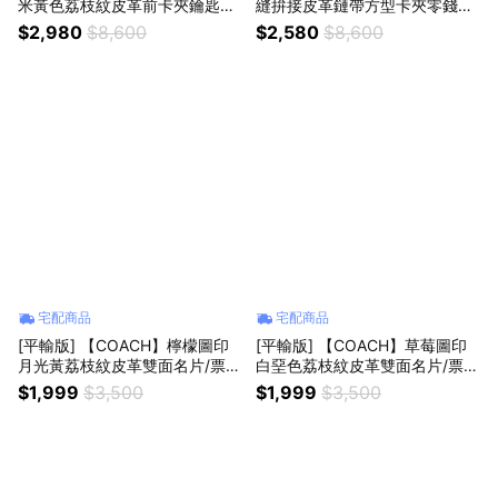
米黃色荔枝紋皮革前卡夾鑰匙零
縫拚接皮革鏈帶方型卡夾零錢包
錢包 真品平輸
真品平輸
$2,980
$8,600
$2,580
$8,600
宅配商品
宅配商品
[平輸版] 【COACH】檸檬圖印
[平輸版] 【COACH】草莓圖印
月光黃荔枝紋皮革雙面名片/票卡
白堊色荔枝紋皮革雙面名片/票卡
夾 真品平輸
夾 真品平輸
$1,999
$3,500
$1,999
$3,500