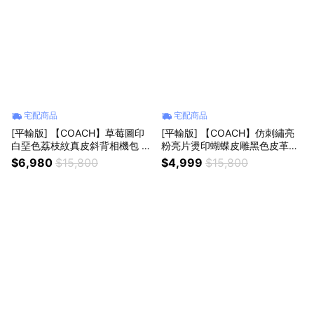
宅配商品
宅配商品
[平輸版] 【COACH】草莓圖印
[平輸版] 【COACH】仿刺繡亮
白堊色荔枝紋真皮斜背相機包 真
粉亮片燙印蝴蝶皮雕黑色皮革斜
品平輸
背相機包 真品平輸
$6,980
$15,800
$4,999
$15,800