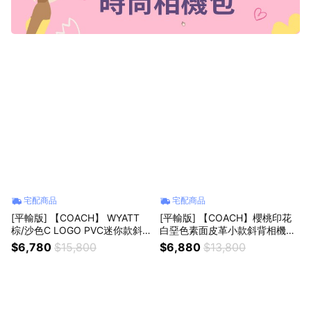
宅配商品
宅配商品
[平輸版] 【COACH】 WYATT
[平輸版] 【COACH】櫻桃印花
棕/沙色C LOGO PVC迷你款斜
白堊色素面皮革小款斜背相機包
背相機包 真品平輸
真品平輸
$6,780
$15,800
$6,880
$13,800