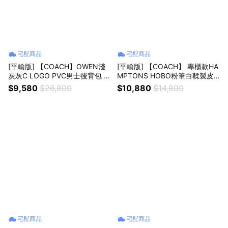
宅配商品
宅配商品
[平輸版] 【COACH】OWEN淺
[平輸版] 【COACH】 專櫃款HA
炭灰C LOGO PVC男士後背包 真
MPTONS HOBO粉筆白鞣製皮
品平輸
革肩背腋下包 真品平輸
$9,580
$26,800
$10,880
$14,800
宅配商品
宅配商品