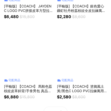
[平輸版] 【COACH】 JAYDEN
[平輸版] 【COACH】銀色愛心
C LOGO PVC拼接皮革方型拉鍊
鉚釘牡丹粉荔枝紋全皮拉鍊萬用
相機斜背肩背/手拿小包 真品平
手拿包 真品平輸
$6,480
$15,800
$2,280
$8,600
輸
宅配商品
宅配商品
[平輸版] 【COACH】 馬鞍色荔
[平輸版] 【COACH】塗鴉風土
枝紋皮革斜背/手拿男包 真品平
黃/黑色C LOGO PVC拉鍊萬用
輸
手拿包 真品平輸
$6,880
$15,800
$2,580
$8,600