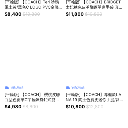
[平輸版] 【COACH】Teri 塗鴉
[平輸版] 【COACH】BRIDGET
風土黃/黑色C LOGO PVC金屬
太妃糖色皮革翻蓋單肩手袋 真品
掛飾彎底肩背/斜背兩用小包 真
平輸
$8,480
$19,800
$11,800
$19,800
品平輸
宅配商品
宅配商品
[平輸版] 【COACH】 櫻桃皮雕
[平輸版] 【COACH】專櫃款LA
白堊色皮革C字拉鍊袋釦式雙摺
NA 19 陶土色麂皮迷你手提/斜
短夾 真品平輸
背包 真品平輸
$4,980
$8,600
$10,800
$12,800