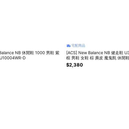
宅配商品
 Balance NB 休閒鞋 1000 男鞋 紫
[ACS] New Balance NB 健走鞋 U
10004WR-D
楦 男鞋 女鞋 棕 麂皮 魔鬼氈 休閒鞋 U3407PB
4E
$2,380