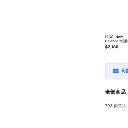
[ACS] New
Balance 休閒
327 女鞋 男鞋
$2,180
酒紅 復古 經典
紐巴倫 WS327
B
可
全部商品
793
個商品