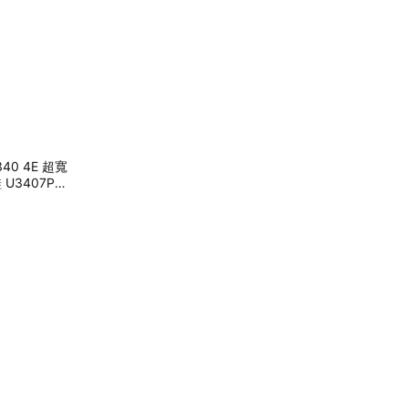
340 4E 超寬
-