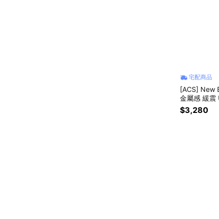
宅配商品
[ACS] New
金屬感 緩震 U
$3,280