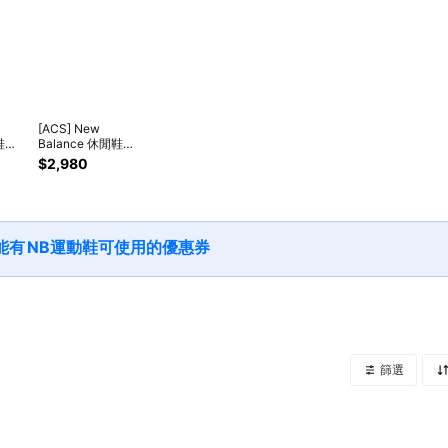
[ACS] New
鞋
Balance 休閒鞋
 米 紅
WRPD Runner 男鞋
$2,980
 NB
女鞋 海鹽 砂岩 麂皮
KA-
復古 厚底 NB 紐巴
倫 UWRPDMOB-D
能有
NB運動鞋
可使用的優惠券
篩選