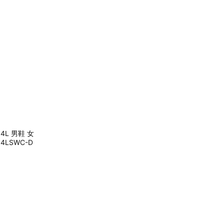
204L 男鞋 女
4LSWC-D