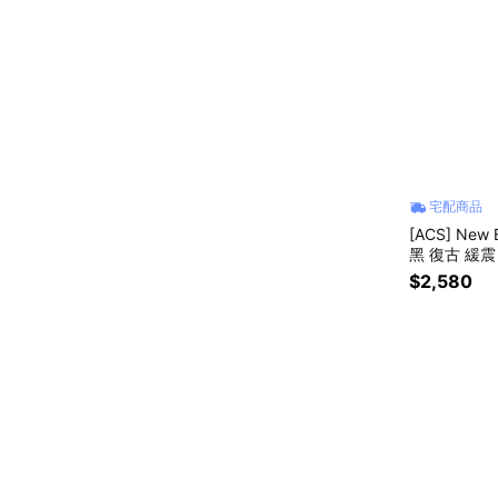
宅配商品
[ACS] New
黑 復古 緩震 
$2,580