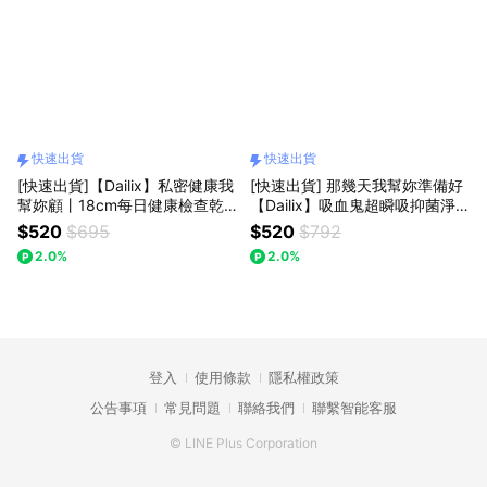
快速出貨
快速出貨
[快速出貨]【Dailix】私密健康我
[快速出貨] 那幾天我幫妳準備好
幫妳顧丨18cm每日健康檢查乾
【Dailix】吸血鬼超瞬吸抑菌淨
爽透氣抑菌護墊 一般款/涼感款
味乾爽衛生棉(24.5cm/29cm/3
$520
$695
$520
$792
(30片 x 5包)
3.5cm/41cm) 8入組
2.0%
2.0%
登入
使用條款
隱私權政策
公告事項
常見問題
聯絡我們
聯繫智能客服
© LINE Plus Corporation