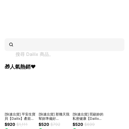
搜尋 
Dailix
 商品。
🎁人氣熱銷❤
[快速出貨] 平安生寶
[快速出貨] 那幾天我
[快速出貨] 照顧妳的
貝【Dailix】產前產
幫妳準備好
私密健康【Dailix】
後私密救星組(產前
【Dailix】吸血鬼超
pH3.5進階調理私密
$920
$1,111
$520
$792
$520
$699
後護墊/產後安睡褲/
瞬吸抑菌淨味乾爽衛
沐浴露 金盞花/茉莉/