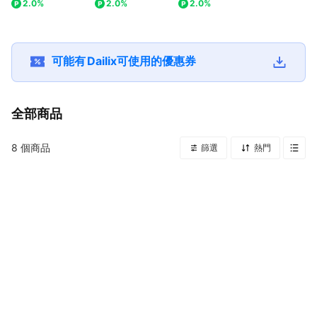
2.0%
2.0%
2.0%
產後漂浮衛生棉)(共
生棉
玫瑰/薰衣草 250ml
13包/箱) 待產包必備
(24.5cm/29cm/33.
加拿大製造 ★LINE
懷孕生產禮物
5cm/41cm) 8入組
禮物獨家贈生理用品
組★
可能有
Dailix
可使用的優惠券
全部商品
8
個商品
篩選
熱門