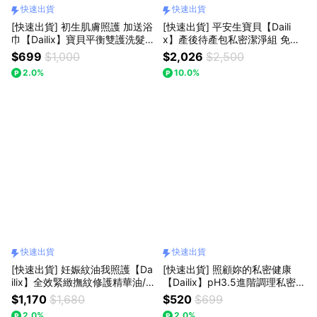
快速出貨
快速出貨
[快速出貨] 初生肌膚照護 加送浴
[快速出貨] 平安生寶貝【Daili
巾【Dailix】寶貝平衡雙護洗髮
x】產後待產包私密潔淨組 免費
沐浴露(溫和不流淚) 400ml 加拿
贈好孕禮 懷孕生產禮物
$699
$1,000
$2,026
$2,500
大製 嬰兒沐浴 新生兒禮物
2.0%
10.0%
快速出貨
快速出貨
[快速出貨] 妊娠紋油我照護【Da
[快速出貨] 照顧妳的私密健康
ilix】全效緊緻撫紋修護精華油/
【Dailix】pH3.5進階調理私密沐
妊娠油 120ml 加拿大製 孕肚照
浴露 金盞花/茉莉/玫瑰/薰衣草 2
$1,170
$1,680
$520
$699
護 乾肌保養 懷孕生產禮物
50ml 加拿大製造 ★LINE禮物獨
2.0%
2.0%