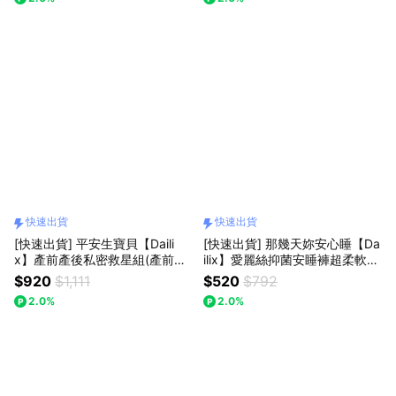
家贈生理用品組★
快速出貨
快速出貨
[快速出貨] 平安生寶貝【Daili
[快速出貨] 那幾天妳安心睡【Da
x】產前產後私密救星組(產前後
ilix】愛麗絲抑菌安睡褲超柔軟褲
護墊/產後安睡褲/產後漂浮衛生
型衛生棉 棉體48cm M-XL適用
$920
$1,111
$520
$792
棉)(共13包/箱) 待產包必備 懷孕
(2片 x 8包)
2.0%
2.0%
生產禮物