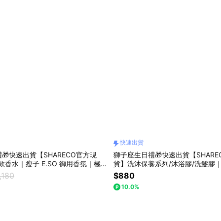
快速出貨
🎁快速出貨【SHARECO官方現
獅子座生日禮🎁快速出貨【SHARE
新款香水｜瘦子 E.SO 御用香氛｜極晝
貨】洗沐保養系列/沐浴膠/洗髮膠｜
無瑕｜情人節禮物.男生禮物.生日禮
浴同保養｜雪松麝香 菸草香 木曜
,180
$880
.男友禮物.交換禮物
禮 交換禮物 生日禮物 男生沐浴 
10.0%
乳/洗髮精