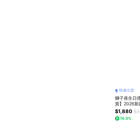
快速出貨
獅子座生日禮
貨】2026
極夜 無序 
$1,880
$2
物.男生香氛
10.0%