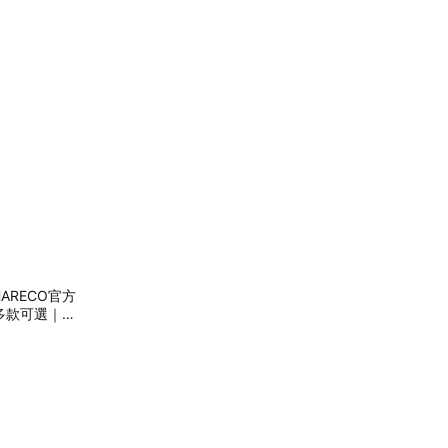
ARECO官方
多款可選｜朋
禮物.生日禮
友禮物