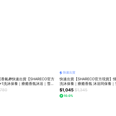
快速出貨
香氣🎁快速出貨【SHARECO官方
快速出貨【SHARECO官方現貨】情
+1洗沐保養｜療癒香氛沐浴｜雪松
洗沐保養｜療癒香氛 沐浴同保養｜
 木曜森林 大麻士革（男生禮物 生日
草香 木曜森林 大麻士革（男生禮物
,780
$1,045
$1,345
男生沐浴 沐浴乳 洗髮精）
友禮物 香氛 男生沐浴 沐浴乳 洗髮
10.0%