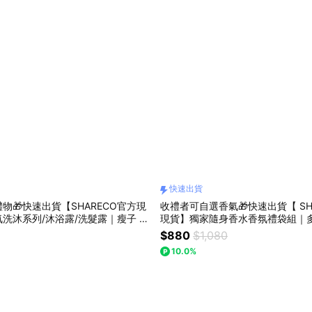
快速出貨
物🎁快速出貨【SHARECO官方現
收禮者可自選香氣🎁快速出貨【 SH
洗沐系列/沐浴露/洗髮露｜瘦子 E.
現貨】獨家隨身香水香氛禮袋組｜
男生送禮 男友禮物 生日禮物 ｜男生
友 七夕 情人節禮物.男生禮物.女生
$880
$1,080
乳 洗髮乳 洗髮精 控油 保濕
物.男生香氛.女生香氛.男友禮物.女
10.0%