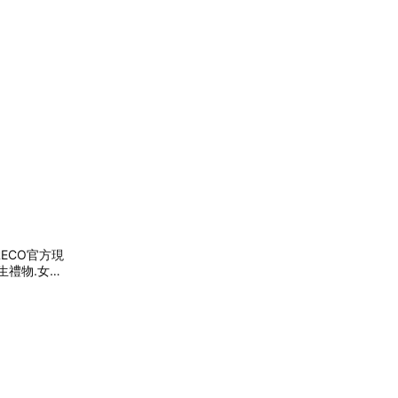
ECO官方現
生禮物.女生
男友禮物.女
霧 精油 薰衣