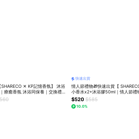
快速出貨
SHARECO ✕ KP記憶香氛】 沐浴
情人節禮物🎁快速出貨【 SHARE
合｜療癒香氛 沐浴同保養｜交換禮物/
小香水x2+沐浴膠50ml｜情人節禮
生/情人節禮物/男友禮物/女友禮物/
女生禮物.生日禮物.男生香氛.女生
,560
$520
$585
浴乳.洗髮精.沐浴露
物.女友禮物.交換禮物
10.0%