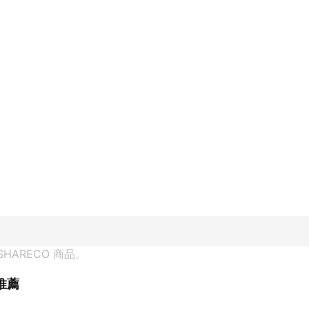
SHARECO
 商品。
推薦