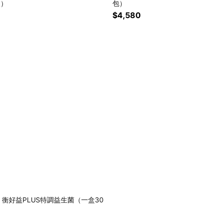
入）
包）
$4,580
衡好益PLUS特調益生菌（一盒30