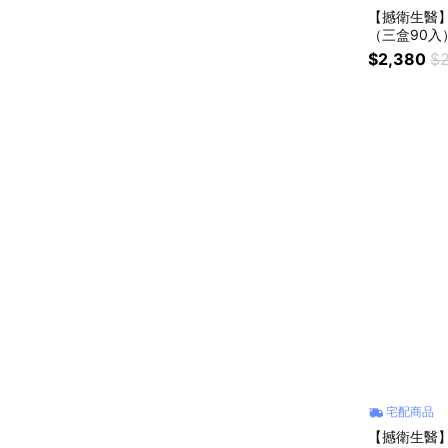
【撼衛生醫
（三盒90入
$2,380
$2
宅配商品
【撼衛生醫】