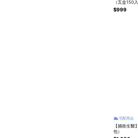
（五盒150
$999
宅配商品
【撼衛生醫】
包）