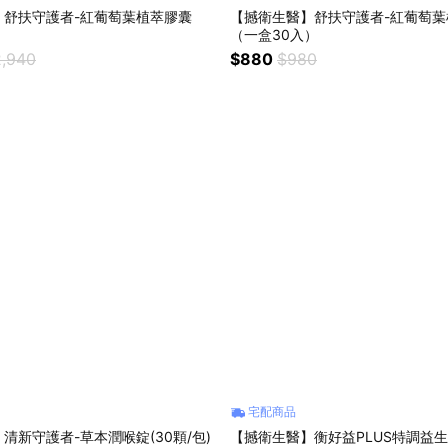
】舒扶守護者-紅葡萄葉植萃膠囊
【撼衛生醫】舒扶守護者-紅葡萄葉
）
（一盒30入）
,940
$880
$980
宅配商品
清新守護者-草本潤喉錠(30顆/包)
【撼衛生醫】衡好益PLUS特調益生