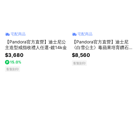
宅配商品
宅配商品
【Pandora官方直營】迪士尼公
【Pandora官方直營】迪士尼
主造型戒指收禮人任選-鍍14k金
《白雪公主》毒蘋果培育鑽石項
鏈珠寶盒組
$3,680
$8,560
15.0%
客製刻印
客製刻印