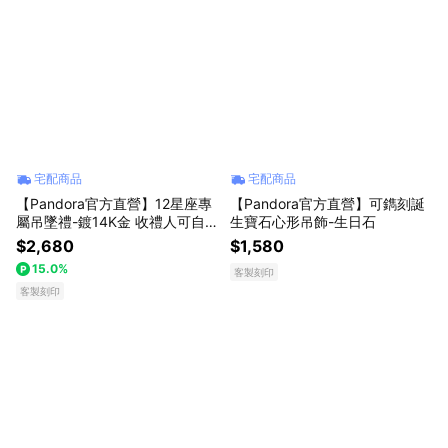
宅配商品
宅配商品
【Pandora官方直營】12星座專
【Pandora官方直營】可鐫刻誕
屬吊墜禮-鍍14K金 收禮人可自
生寶石心形吊飾-生日石
選
$2,680
$1,580
15.0%
客製刻印
客製刻印