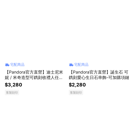
宅配商品
宅配商品
【Pandora官方直營】迪士尼米
【Pandora官方直營】誕生石 可
妮 / 米奇造型可鐫刻收禮人任選
鐫刻愛心生日石串飾-可加購項鏈
吊飾
$3,280
$2,280
客製刻印
客製刻印