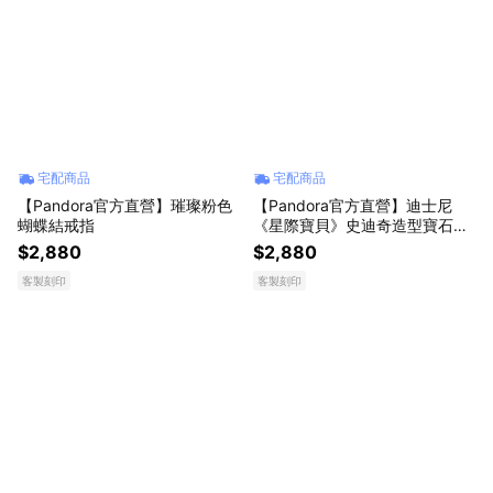
宅配商品
宅配商品
【Pandora官方直營】璀璨粉色
【Pandora官方直營】迪士尼
蝴蝶結戒指
《星際寶貝》史迪奇造型寶石戒
指
$2,880
$2,880
客製刻印
客製刻印