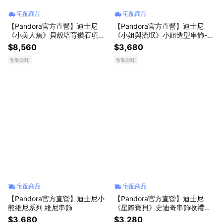
宅配商品
宅配商品
【Pandora官方直營】迪士尼
【Pandora官方直營】迪士尼
《小美人魚》貝殼培育鑽石項鏈
《小姐與流氓》小姐造型串飾-鍍
珠寶盒組
14k金
$8,560
$3,680
客製刻印
客製刻印
宅配商品
宅配商品
【Pandora官方直營】迪士尼小
【Pandora官方直營】迪士尼
熊維尼系列 維尼串飾
《星際寶貝》史迪奇串飾收禮人
任選
$3,680
$3,280