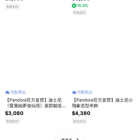
15.0%
客製刻印
客製刻印
宅配商品
宅配商品
【Pandora官方直營】迪士尼
【Pandora官方直營】迪士尼小
《愛麗絲夢遊仙境》柴郡貓造型
飛象造型串飾
串飾
$3,080
$4,380
客製刻印
客製刻印