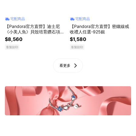
宅配商品
宅配商品
【Pandora官方直營】迪士尼
【Pandora官方直營】密鑲線戒
《小美人魚》貝殼培育鑽石項鏈
收禮人任選-925銀
珠寶盒組
$8,560
$1,580
客製刻印
客製刻印
看更多