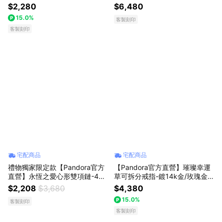
$2,280
$6,480
15.0%
客製刻印
客製刻印
宅配商品
宅配商品
禮物獨家限定款【Pandora官方
【Pandora官方直營】璀璨幸運
直營】永恆之愛心形雙項鏈-45-
草可拆分戒指-鍍14k金/玫瑰金
925銀
永生花束組
$2,208
$3,680
$4,380
15.0%
客製刻印
客製刻印