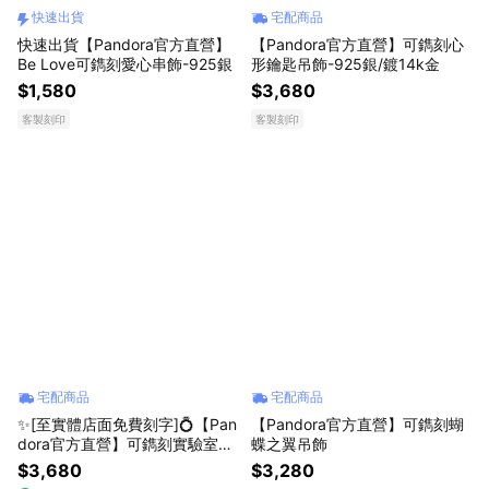
快速出貨
宅配商品
快速出貨【Pandora官方直營】
【Pandora官方直營】可鐫刻心
Be Love可鐫刻愛心串飾-925銀
形鑰匙吊飾-925銀/鍍14k金
$1,580
$3,680
客製刻印
客製刻印
宅配商品
宅配商品
✨[至實體店面免費刻字]💍【Pan
【Pandora官方直營】可鐫刻蝴
dora官方直營】可鐫刻實驗室培
蝶之翼吊飾
育鑽石吊飾
$3,680
$3,280