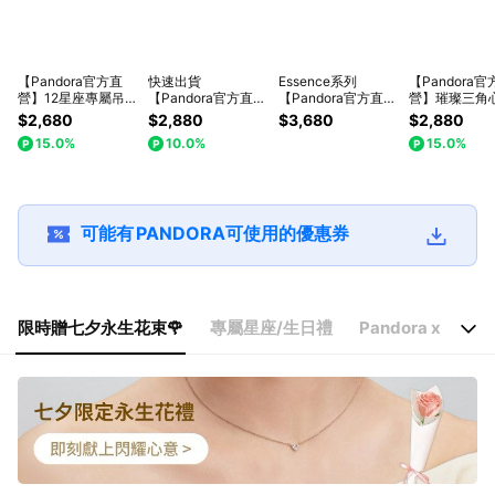
【Pandora官方直
快速出貨
Essence系列
【Pandora官
營】12星座專屬吊墜
【Pandora官方直
【Pandora官方直
營】璀璨三角
禮-鍍14K金 收禮人
營】收禮人可自選 -
營】密鑲自然流線淡
鏈 永生花束組-
$2,680
$2,880
$3,680
$2,880
可自選
項鏈/耳環/手鏈/串
水珍珠項鏈唇膏
銀(白鑽/粉鑽任
15.0%
10.0%
15.0%
飾/戒指/迪士尼
組-925銀
可能有
PANDORA
可使用的優惠券
限時贈七夕永生花束🌹
專屬星座/生日禮
Pandora x Disney
限時贈七夕永生花束🌹
專屬星座/生日禮
Pandora x Disney 👑
ESSENCE系列