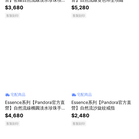
唇膏組-925銀
$3,680
$5,280
客製刻印
客製刻印
宅配商品
宅配商品
Essence系列【Pandora官方直
Essence系列【Pandora官方直
營】自然流線橢圓淡水珍珠手鏈-
營】自然流沙旋紋戒指
18公分-鍍14k金
$4,680
$2,480
客製刻印
客製刻印