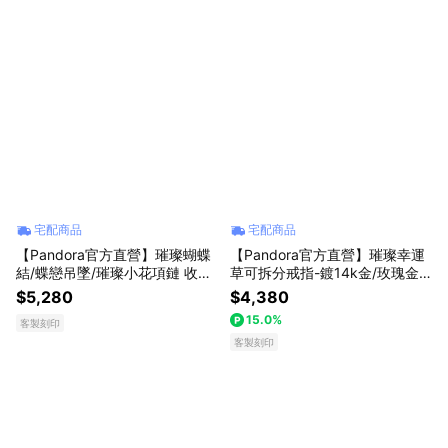
實體店面免費刻字
項鏈
戒指(收禮人可自選)
百搭手鏈(收禮人可自選)
人氣耳環
宅配商品
宅配商品
【Pandora官方直營】璀璨蝴蝶
【Pandora官方直營】璀璨幸運
結/蝶戀吊墜/璀璨小花項鏈 收禮
草可拆分戒指-鍍14k金/玫瑰金
人自選 永生花束組
永生花束組
$5,280
$4,380
15.0%
客製刻印
客製刻印