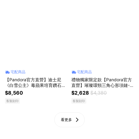
宅配商品
宅配商品
【Pandora官方直營】迪士尼
禮物獨家限定款【Pandora官方
《白雪公主》毒蘋果培育鑽石項
直營】璀璨環頸三角心形項鏈-4
鏈珠寶盒組
5
$8,560
$2,628
$4,380
客製刻印
客製刻印
看更多