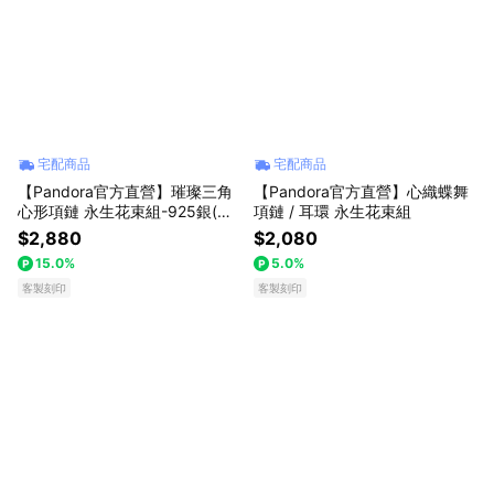
宅配商品
宅配商品
【Pandora官方直營】璀璨三角
【Pandora官方直營】心織蝶舞
心形項鏈 永生花束組-925銀(白
項鏈 / 耳環 永生花束組
鑽/粉鑽任選)
$2,880
$2,080
15.0%
5.0%
客製刻印
客製刻印