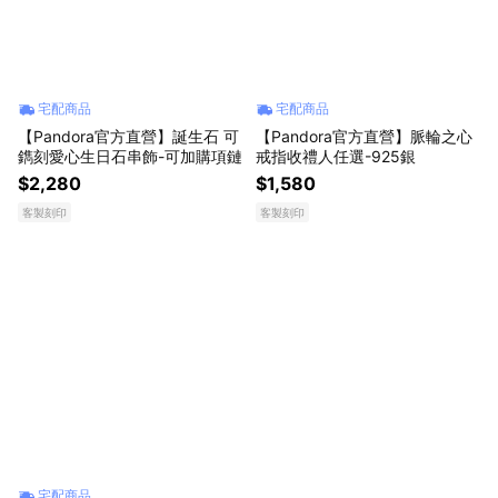
宅配商品
宅配商品
【Pandora官方直營】誕生石 可
【Pandora官方直營】脈輪之心
鐫刻愛心生日石串飾-可加購項鏈
戒指收禮人任選-925銀
$2,280
$1,580
客製刻印
客製刻印
宅配商品