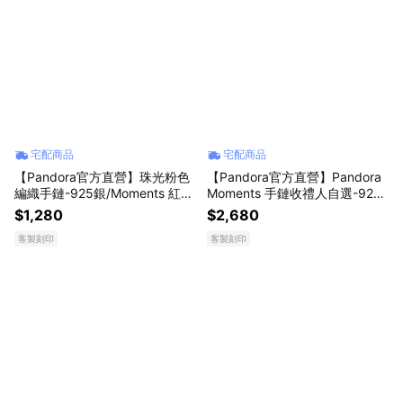
宅配商品
宅配商品
【Pandora官方直營】珠光粉色
【Pandora官方直營】Pandora
編織手鏈-925銀/Moments 紅色
Moments 手鏈收禮人自選-925
皮革手鏈
銀
$1,280
$2,680
客製刻印
客製刻印