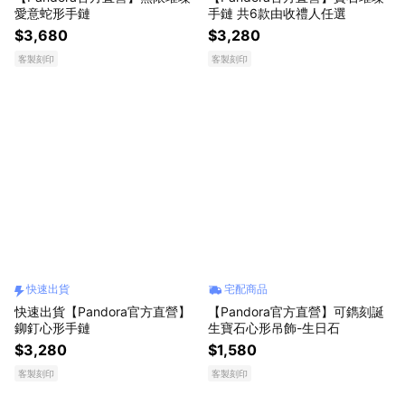
愛意蛇形手鏈
手鏈 共6款由收禮人任選
$3,680
$3,280
客製刻印
客製刻印
快速出貨
宅配商品
快速出貨【Pandora官方直營】
【Pandora官方直營】可鐫刻誕
鉚釘心形手鏈
生寶石心形吊飾-生日石
$3,280
$1,580
客製刻印
客製刻印