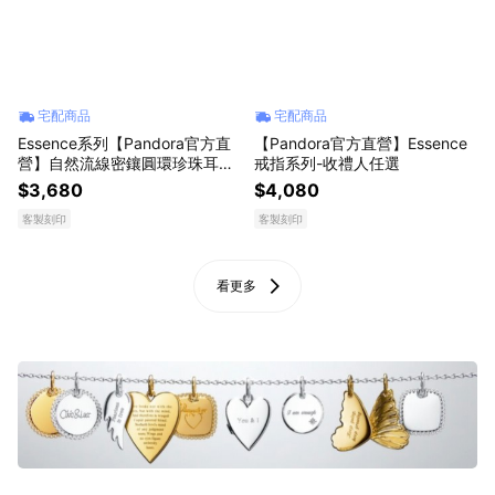
宅配商品
宅配商品
Essence系列【Pandora官方直
【Pandora官方直營】Essence
營】自然流線密鑲圓環珍珠耳環-
戒指系列-收禮人任選
鍍14k金 永生花束組
$3,680
$4,080
客製刻印
客製刻印
看更多