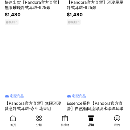
快速出貨【Pandora官方直營】
【Pandora官方直營】璀璨星星
無限璀璨針式耳環-925銀
針式耳環-925銀
$1,480
$1,480
客製刻印
客製刻印
宅配商品
宅配商品
【Pandora官方直營】無限璀璨
Essence系列【Pandora官方直
愛意針式耳環-永生花束組
營】自然橢圓流線淡水珍珠耳環
$2,280
$3,480
客製刻印
客製刻印
首頁
分類
挑禮物
品牌
我的