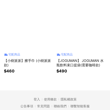
宅配商品
宅配商品
【小樹派派】擦手巾 (小樹派派
【JOGUMAN】 JOGUMAN 水
款)
瓶飲料束口提袋(需要咖啡款)
$460
$490
登入
使用條款
隱私權政策
公告事項
常見問題
聯絡我們
聯繫智能客服