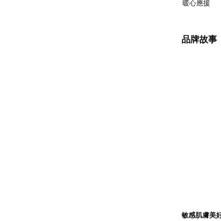
暖心應援
品牌故事
敏感肌膚美