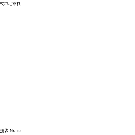
拆式絨毛靠枕
提袋 Norns