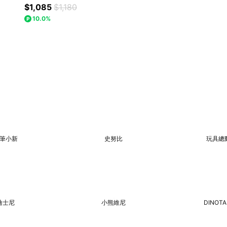
$1,085
$1,180
10.0%
筆小新
史努比
玩具總
迪士尼
小熊維尼
DINOT