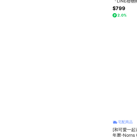
『LINE禮
$799
2.0%
宅配商品
[和可愛一起
年曆-Norns 