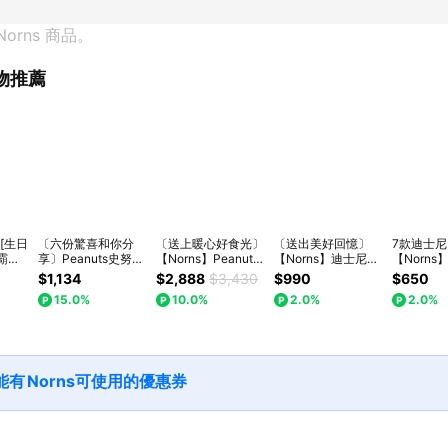
Norns
 商品。
物推薦
[生日
〔六份驚喜和你分
〔送上暖心好食光〕
〔送出美好回憶〕
7款迪士
霸杯
享〕Peanuts史努比
【Norns】Peanuts
【Norns】迪士尼小
【Norn
吸管組
捏捏樂盲盒組(一組
史努比多功能定時熱
熊維尼即可拍相機
鏽鋼冰霸杯-
$1,134
$2,888
$3,430
$990
$650
物獨家
六盒) Norns
壓三明治鬆餅機+點
蜂蜜黃 norns
Original 
15.0%
10.0%
2.0%
2.0%
Original Design 減
心盤3件組+束口袋
Original Design
版授權 Di
壓 OLAF Snoopy
iso400 可拍攝27張
維尼 三眼
底片相機 膠捲相機
奇奇蒂蒂 
人魚 愛麗
能有
Norns
可使用的優惠券