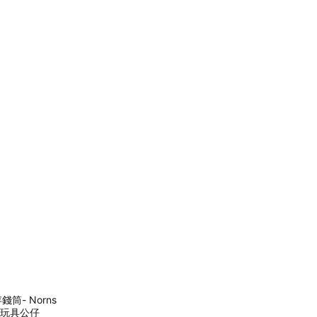
筒- Norns
han 玩具公仔