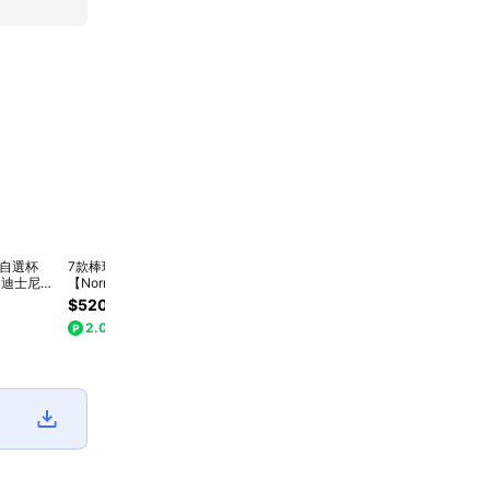
尼自選杯
7款棒球帽自選
收禮人自選款式3款
【Norns】Snoopy
[陪你
s】迪士尼不
【Norns】電繡棒球
可選【Norns】萬年
史努比多功能遙控風
【No
 Norns
帽 小熊維尼 三眼怪
曆造型車 按壓翻頁
扇-Norns 史努比桌
多功
$520
$990
$1,480
$1,4
Design 正
奇奇蒂蒂 蠟筆小新
桌曆 三眼怪 蠟筆小
上型電風扇 氣氛夜
Norns
2.0%
2.0%
2.0%
2.
sney 小熊
史努比-Norns
新 史努比
燈 可擺頭 附遙控器
Des
怪 史迪奇
Original Design
上型
米奇 小美
明小
絲
可擺