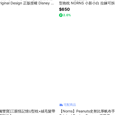
riginal Design 正版授權 Disney 小
型抱枕 NORNS 小新小白 拉鍊可
怪 史迪奇 奇奇蒂蒂 米奇 小美人魚
$650
2.0%
宅配商品
備雙寶]三眼怪記憶U型枕+絨毛髮帶
【Norns】Peanuts史努比厚帆布手