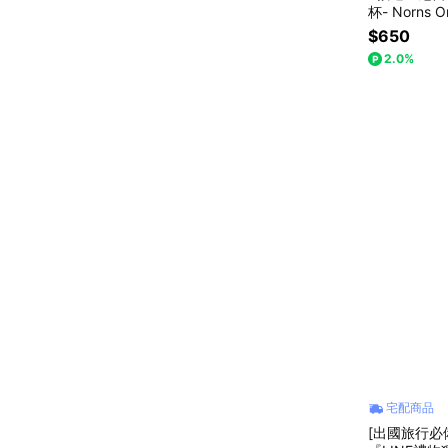
杯- Norns O
熊維尼 三眼
$650
愛麗絲
2.0%
宅配商品
[出國旅行必