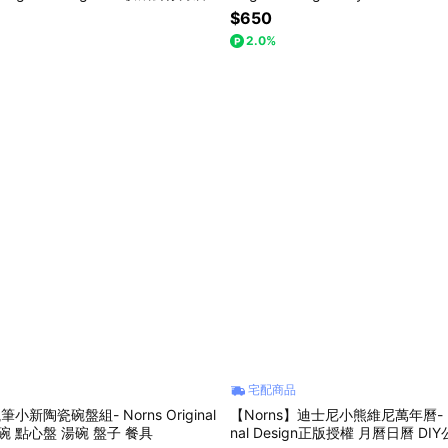
$650
2.0%
宅配商品
筆小新陶瓷碗盤組- Norns Original
【Norns】迪士尼小熊維尼萬年曆- Nor
泡麵碗 點心盤 湯碗 盤子 餐具
nal Design正版授權 月曆日曆 D