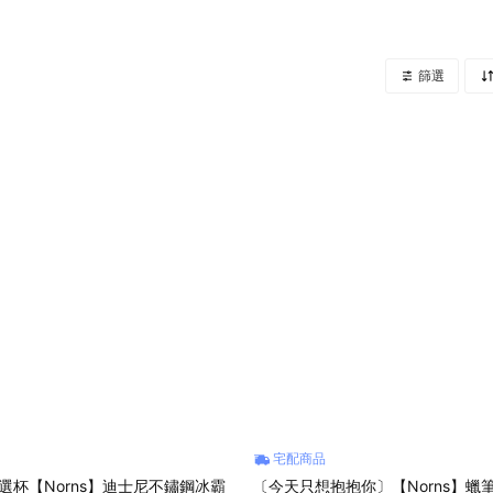
篩選
宅配商品
選杯【Norns】迪士尼不鏽鋼冰霸
〔今天只想抱抱你〕【Norns】蠟