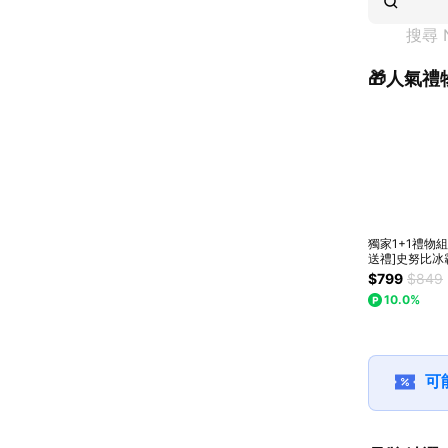
搜尋 
🎁人氣禮
獨家1+1禮物組
送禮]史努比冰
X1+史努比鋁
$799
$849
X1『LINE禮
10.0%
組合』
可