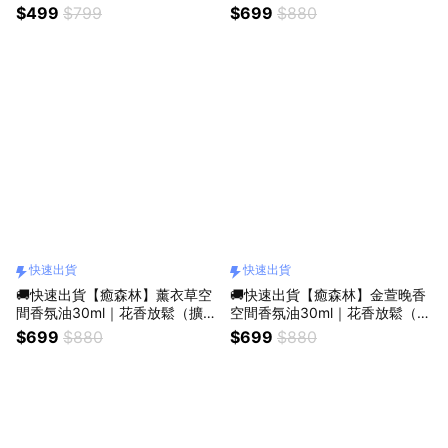
油5ml（生日禮物／畢業禮物／
專用／質感香氛／療癒小物／居
$499
$799
$699
$880
質感送禮／療癒系禮物／送禮推
家香氛）
薦）
快速出貨
快速出貨
🚚快速出貨【癒森林】薰衣草空
🚚快速出貨【癒森林】金萱晚香
間香氛油30ml｜花香放鬆（擴香
空間香氛油30ml｜花香放鬆（擴
專用／質感香氛／療癒小物／助
香專用／質感香氛／療癒小物／
$699
$880
$699
$880
眠香氛）
夜間香氛）