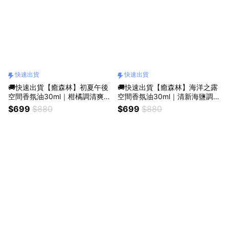
快速出貨
快速出貨
🚚快速出貨【癒森林】初夏午後
🚚快速出貨【癒森林】海洋之露
空間香氛油30ml｜柑橘調清爽
空間香氛油30ml｜清新海鹽調
（擴香專用／質感香氛／療癒小
（擴香專用／質感香氛／療癒小
$699
$880
$699
$880
物／提神香氛）
物／清爽香氛）