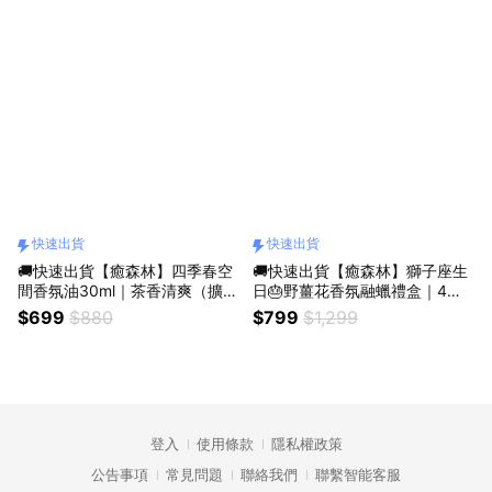
快速出貨
快速出貨
🚚快速出貨【癒森林】四季春空
🚚快速出貨【癒森林】獅子座生
間香氛油30ml｜茶香清爽（擴香
日🎂野薑花香氛融蠟禮盒｜4入
專用／質感香氛／療癒小物／清
+融蠟燭燈（生日禮物／質感送
$699
$880
$799
$1,299
新香氛）
禮／療癒系禮物／送禮推薦）
登入
使用條款
隱私權政策
公告事項
常見問題
聯絡我們
聯繫智能客服