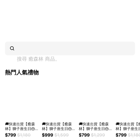
搜尋 
癒森林
 商品。
熱門人氣禮物
🚚快速出貨【癒森
🚚快速出貨【癒森
🚚快速出貨【癒森
🚚快速出貨【
林】獅子座生日🎂經
林】獅子座生日🎂香
林】獅子座生日🎂燭
林】獅子座生日
典玫瑰香氛擴香水晶
氛雙享禮盒｜30ml
光雪屋香氛融蠟禮盒
糖肉桂香氛擴
$799
$1,180
$999
$1,599
$799
$1,299
$799
$1,18
禮盒｜水晶杯+擴香
香氛油+擴香花（收
｜4入+融蠟燭燈
｜水晶杯+擴