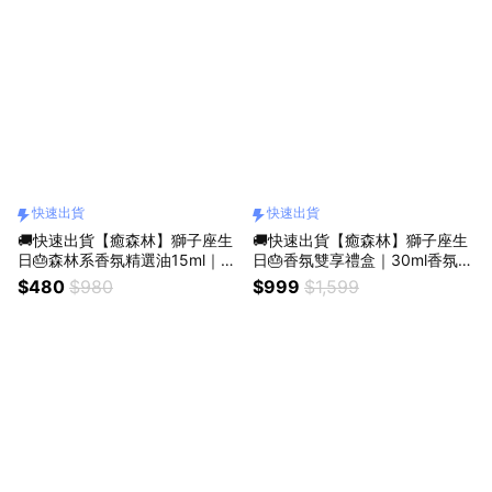
快速出貨
快速出貨
🚚快速出貨【癒森林】獅子座生
🚚快速出貨【癒森林】獅子座生
日🎂森林系香氛精選油15ml｜10
日🎂香氛雙享禮盒｜30ml香氛油
款選1（收禮人自選香氣／生日
+擴香花（收禮人自選香氣／生
$480
$980
$999
$1,599
禮物／質感送禮／療癒系禮物／
日禮物／質感送禮／療癒系禮物
送禮推薦）
／送禮推薦）