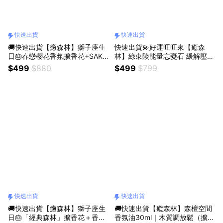
快速出貨
快速出貨
🚚快速出貨【癒森林】獅子座生
快速出貨💫好運旺旺來【癒森
日🎂春戀櫻花香氛擴香花+SAKU
林】綠東陵能量忘憂石 緩解壓力
RA19香氛油5ml（生日禮物／質
x幸運不斷 獅子座生日快樂
$499
$880
$499
$799
感送禮／療癒系禮物／送禮推
薦）
快速出貨
快速出貨
🚚快速出貨【癒森林】獅子座生
🚚快速出貨【癒森林】森檀空間
日🎂「經典森林」擴香花＋香氛
香氛油30ml｜木質調放鬆（擴香