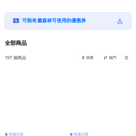
花+15ml香氛油（收
禮人自選香氣／生日
（生日禮物／質感送
+15ml香氛油
禮人自選香氣／生日
禮物／質感送禮／療
禮／療癒系禮物／送
人自選香氣／
禮物／質感送禮／療
癒系禮物／送禮推
禮推薦）
物／質感送禮
癒系禮物／送禮推
薦）
系禮物／送禮
可能有
癒森林
可使用的優惠券
薦）
全部商品
197
個商品
篩選
熱門
快速出貨
快速出貨