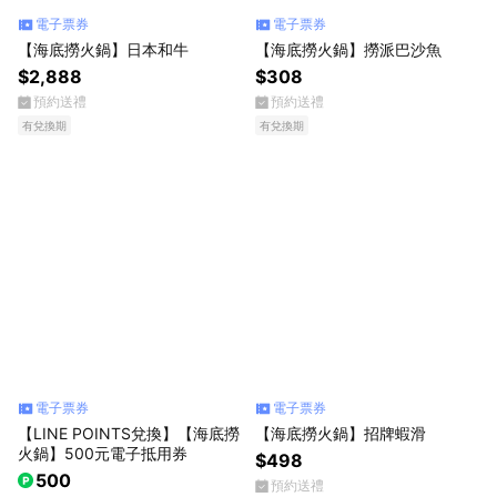
電子票券
電子票券
【海底撈火鍋】日本和牛
【海底撈火鍋】撈派巴沙魚
$2,888
$308
預約送禮
預約送禮
有兌換期
有兌換期
電子票券
電子票券
【LINE POINTS兌換】【海底撈
【海底撈火鍋】招牌蝦滑
火鍋】500元電子抵用券
$498
500
預約送禮