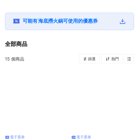
可能有
海底撈火鍋
可使用的優惠券
全部商品
15
個商品
篩選
熱門
電子票券
電子票券