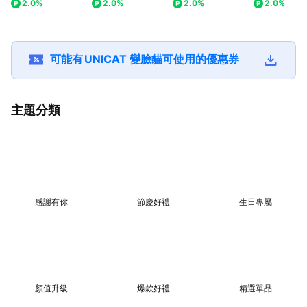
2.0%
2.0%
2.0%
2.0%
動/甜蜜糖果2選1) 買
霜25ml 生日禮物 獅
滋潤淨白面膜(
就送-限量萌貓感謝
子座 處女座
盒裝)
卡
可能有
UNICAT 變臉貓
可使用的優惠券
主題分類
感謝有你
節慶好禮
生日專屬
顏值升級
爆款好禮
精選單品