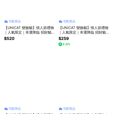
宅配商品
宅配商品
【UNICAT 變臉貓】情人節禮物
【UNICAT 變臉貓】情人節禮物
｜人氣限定｜幸運降臨 招財貓護
｜人氣限定｜幸運降臨 招財貓護
手霜2入禮盒X2+櫻花紛飛/藝術
手霜2入禮盒(紫)+送乳木果迷你
$520
$259
家 5色眼影盤 選1 七夕禮物 女友
護手霜 生日禮盒 七夕禮物 女友
2.0%
禮物 買就送-限量萌貓感謝卡
禮物 買就送-限量萌貓感謝卡
宅配商品
宅配商品