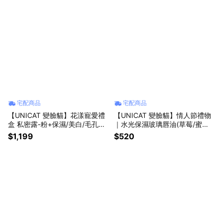
宅配商品
宅配商品
【UNICAT 變臉貓】花漾寵愛禮
【UNICAT 變臉貓】情人節禮物
盒 私密露-粉+保濕/美白/毛孔精
｜水光保濕玻璃唇油(草莓/蜜桃/
華(3選1)+紅石榴櫻花/烏龍茶甜
蜂蜜)3選2+花花世界5入護手霜
$1,199
$520
瓜/橙花柚子身體油(3選2)+紅石
禮盒組 七夕禮物 女友禮物 買就
榴泡泡慕斯 LINE獨家禮物 買就
送-限量萌貓感謝卡
送-限量萌貓感謝卡