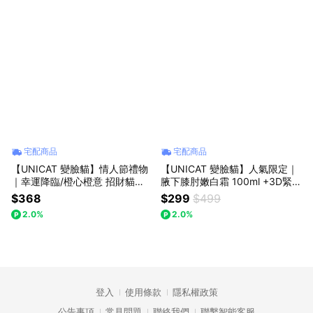
宅配商品
宅配商品
【UNICAT 變臉貓】情人節禮物
【UNICAT 變臉貓】人氣限定｜
｜幸運降臨/橙心橙意 招財貓護
腋下膝肘嫩白霜 100ml +3D緊緻
手霜2入禮盒 共2盒 七夕禮物 女
V臉按摩棒 冰鑽銀/流沙金/香檳
$368
$299
$499
友禮物 買就送-限量萌貓感謝卡
玫瑰 禮物 買就送-限量萌貓感謝
2.0%
2.0%
卡
登入
使用條款
隱私權政策
公告事項
常見問題
聯絡我們
聯繫智能客服