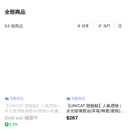
全部商品
64
個商品
篩選
熱門
宅配商品
宅配商品
【UNICAT 變臉貓】人氣禮物｜
【UNICAT 變臉貓】人氣禮物｜
水光透潤玻璃唇油(蜜桃)+粉嫩簡
水光玻璃唇油(草莓/蜂蜜/蜜桃)
約串珠手鍊禮盒 Y2K手機掛繩 吊
+串珠手鍊禮盒 +手持風扇(隨機
Sold out 補貨中
$267
飾 護唇 唇蜜
出貨)
2.0%