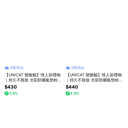
宅配商品
宅配商品
【UNICAT 變臉貓】情人節禮物
【UNICAT 變臉貓】情人節禮物
｜持久不脫妝 光彩防曬氣墊粉餅
｜持久不脫妝 光彩防曬氣墊粉餅
+玫瑰香/藍風鈴香/乳木果護手霜
+手持風扇(隨機出貨) 七夕禮物
$430
$440
25ml(3選2) 七夕禮物 女友禮物
女友禮物 買就送-限量萌貓感謝
2.0%
2.0%
買就送-限量萌貓感謝卡
卡