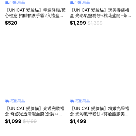
宅配商品
宅配商品
【UNICAT 變臉貓】幸運降臨/橙
【UNICAT 變臉貓】玩美養膚禮
心橙意 招財貓護手霜2入禮盒
盒 光彩氣墊粉餅+桃花盛開+茶
+腋下膝肘嫩白霜100mlX2+紅石
醉愉悅 20色眼影盤各一+愛心唇
$520
$1,299
$1,399
榴櫻花身體油+櫻花洗面乳 LINE
頰霜2款(玫瑰+蜜桃橘)+護手霜2
獨家 禮物 買就送-限量萌貓感謝
5ml(3款選一) LINE獨家禮物 買
卡
就送-限量萌貓感謝卡
宅配商品
宅配商品
【UNICAT 變臉貓】光透完妝禮
【UNICAT 變臉貓】粉嫩光采禮
盒 奇跡光透清潔面膜(盒裝)+愛
盒 光彩氣墊粉餅+菸鹼醯胺美白
心液體腮紅(亮色)+光彩氣墊粉餅
精華+愛心唇頰霜X2+紅石榴/金
$1,099
$1,199
$1,499
+橙花柚子身體油 +櫻花洗面乳 L
盞花泡泡慕斯+紅石榴櫻花身體
INE獨家禮物 買就送-限量萌貓感
油 LINE獨家禮物 買就送-限量萌
謝卡
貓感謝卡