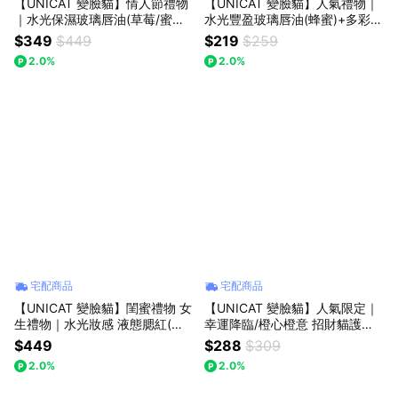
【UNICAT 變臉貓】情人節禮物
【UNICAT 變臉貓】人氣禮物｜
｜水光保濕玻璃唇油(草莓/蜜桃/
水光豐盈玻璃唇油(蜂蜜)+多彩蝴
蜂蜜) 任選+幸運降臨 護手霜2入
蝶結串珠手鍊禮盒 Y2K手機串珠
$349
$449
$219
$259
禮盒 七夕禮物 女友禮物 買就送-
鍊 吊飾 鑰匙圈 護唇
2.0%
2.0%
限量萌貓感謝卡
宅配商品
宅配商品
【UNICAT 變臉貓】閨蜜禮物 女
【UNICAT 變臉貓】人氣限定｜
生禮物｜水光妝感 液態腮紅(甜
幸運降臨/橙心橙意 招財貓護手
蜜糖果)+水光玻璃唇油(草莓/蜜
霜2入禮盒+紅石榴櫻花身體油
$449
$288
$309
桃/蜂蜜) 買就送-限量萌貓感謝卡
買就送-限量萌貓感謝卡
2.0%
2.0%