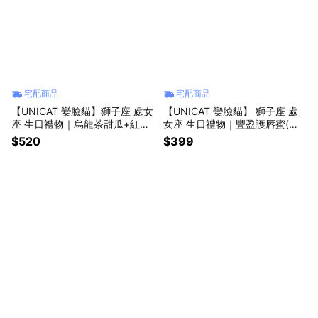
宅配商品
宅配商品
【UNICAT 變臉貓】獅子座 處女
【UNICAT 變臉貓】 獅子座 處
座 生日禮物｜烏龍茶甜瓜+紅石
女座 生日禮物｜豐盈護唇蜜(香
榴櫻花+橙花柚子身體護理油100
草+草莓)x2 4g 雙入組 唇蜜 買
$520
$399
ml +腋下膝肘嫩白霜100ml 買就
就送-限量萌貓感謝卡
送-限量萌貓感謝卡