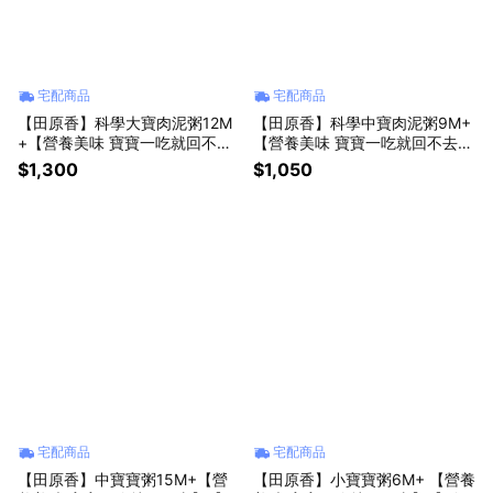
宅配商品
宅配商品
【田原香】科學大寶肉泥粥12M
【田原香】科學中寶肉泥粥9M+
+【營養美味 寶寶一吃就回不
【營養美味 寶寶一吃就回不去】
去】【副食品爸媽神隊友】(冷凍
【副食品爸媽神隊友】(冷凍品)
$1,300
$1,050
品)
宅配商品
宅配商品
【田原香】中寶寶粥15M+【營
【田原香】小寶寶粥6M+ 【營養