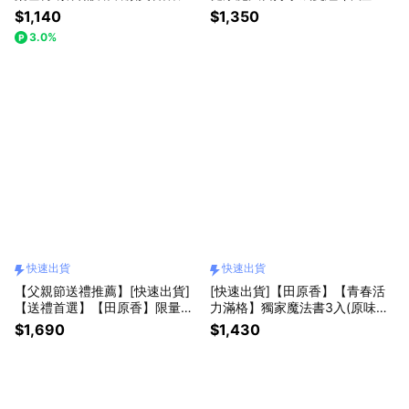
族/上班族全方位調理 (常溫)
藥材 3入+原味PLUS 3入)＋送常
$1,140
$1,350
溫滴雞精1入(LINE禮物獨家)
3.0%
快速出貨
快速出貨
【父親節送禮推薦】[快速出貨]
[快速出貨]【田原香】【青春活
【送禮首選】【田原香】限量花
力滿格】獨家魔法書3入(原味PL
開富貴常溫滴雞精禮盒 (10入)
US)+童顏美肌飲(6入)(常溫品)
$1,690
$1,430