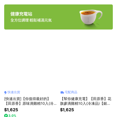
快速出貨
宅配商品
[快速出貨]【你值得最好的】
【幫你健康充電】【田原香】花
【田原香】原味滴雞精10入(冷
旗參滴雞精10入(冷凍品)【銀髮
凍品) 銷售NO.1【有效對抗疲
族/考生/上班族元氣快充必備】
$1,625
$1,625
勞】
3.0%