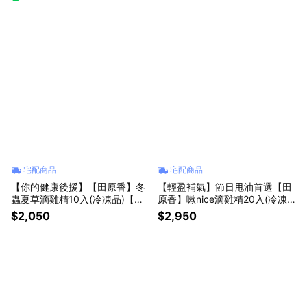
宅配商品
宅配商品
【你的健康後援】【田原香】冬
【輕盈補氣】節日甩油首選【田
蟲夏草滴雞精10入(冷凍品)【換
原香】嗽nice滴雞精20入(冷凍
季必備/滋補強身】
品)【啟動體內循環代謝UP】
$2,050
$2,950