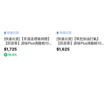
快速出貨
快速出貨
[快速出貨]【常溫送禮最得體】
[快速出貨]【幫您加油打氣】
【田原香】原味Plus滴雞精10入
【田原香】原味Plus滴雞精10入
(常溫品)【人氣款NO.1】
(冷凍品)【口感再升級】
$1,725
$1,625
10.0%