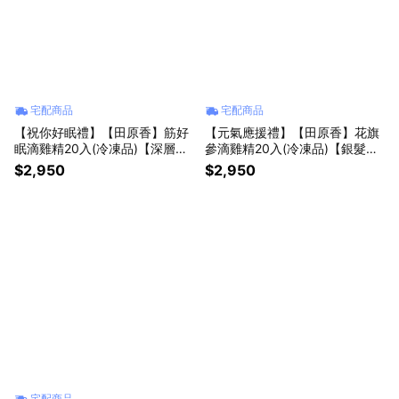
宅配商品
宅配商品
【祝你好眠禮】【田原香】筋好
【元氣應援禮】【田原香】花旗
眠滴雞精20入(冷凍品)【深層補
參滴雞精20入(冷凍品)【銀髮族/
水幫助入睡】
上班族/考生元氣快充必備】
$2,950
$2,950
宅配商品