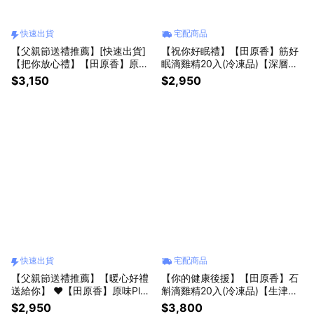
快速出貨
宅配商品
【父親節送禮推薦】[快速出貨]
【祝你好眠禮】【田原香】筋好
【把你放心禮】【田原香】原味
眠滴雞精20入(冷凍品)【深層補
Plus滴雞精20入(常溫品)【人氣
水幫助入睡】
$3,150
$2,950
款NO.1】
快速出貨
宅配商品
【父親節送禮推薦】【暖心好禮
【你的健康後援】【田原香】石
送給你】 ❤【田原香】原味Plus
斛滴雞精20入(冷凍品)【生津降
滴雞精20入(冷凍品)[快速出貨]
火】
$2,950
$3,800