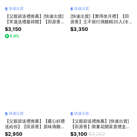
快速出貨
快速出貨
【父親節送禮推薦】[快速出貨]
[快速出貨]【實用坐月禮】【田
【常溫送禮最得體】【田原香】
原香】王不留行滴雞精20入(冷
無藥材滴雞精20入(常溫品)(術後
凍品)【產後送禮】【哺乳媽媽必
$3,150
$3,350
送禮首推)
備】
5.0%
快速出貨
快速出貨
【父親節送禮推薦】【暖心好禮
【父親節送禮推薦】[快速出貨]
送給你】【田原香】原味滴雞精
【田原香】限量花開富貴禮盒
20入(冷凍品)【健字號認證有效
(常溫滴雞精 20入)精緻送禮送入
$2,950
$3,100
$3,250