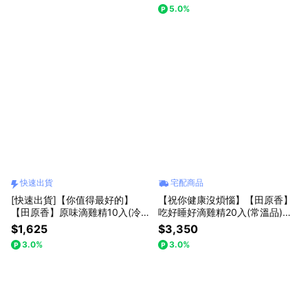
對抗疲勞】[快速出貨]
心
5.0%
快速出貨
宅配商品
[快速出貨]【你值得最好的】
【祝你健康沒煩惱】【田原香】
【田原香】原味滴雞精10入(冷
吃好睡好滴雞精20入(常溫品)
凍品) 銷售NO.1【有效對抗疲
【雙口味效果更加乘】
$1,625
$3,350
勞】
3.0%
3.0%