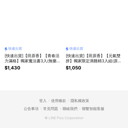
快速出貨
快速出貨
[快速出貨]【田原香】【青春活
[快速出貨]【田原香】【元氣雙
力滿格】獨家魔法書3入(無藥材
拼】獨家限定滴雞精3入組(原味
滴雞精)+童顏美肌飲(6入)
PLUS)+元氣美人茶(6入) [常溫
$1,430
$1,050
品]
登入
使用條款
隱私權政策
公告事項
常見問題
聯絡我們
聯繫智能客服
© LINE Plus Corporation