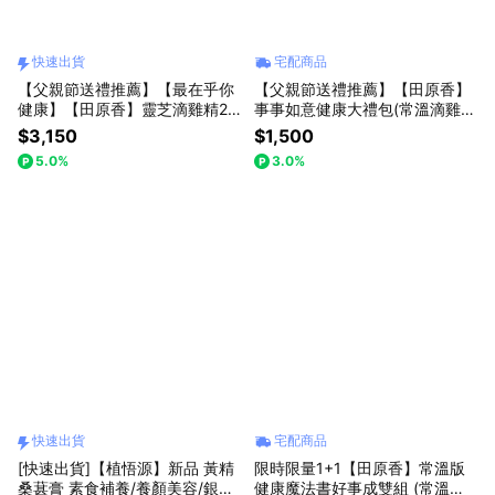
快速出貨
宅配商品
【父親節送禮推薦】【最在乎你
【父親節送禮推薦】【田原香】
健康】【田原香】靈芝滴雞精20
事事如意健康大禮包(常溫滴雞精
入(冷凍品)【雙健字號認證 健康
5入+黃精桑葚膏5入+童顏美肌
$3,150
$1,500
保證】[快速出貨]
飲1瓶)LINE禮物獨家限定
5.0%
3.0%
快速出貨
宅配商品
[快速出貨]【植悟源】新品 黃精
限時限量1+1【田原香】常溫版
桑葚膏 素食補養/養顏美容/銀髮
健康魔法書好事成雙組 (常溫無