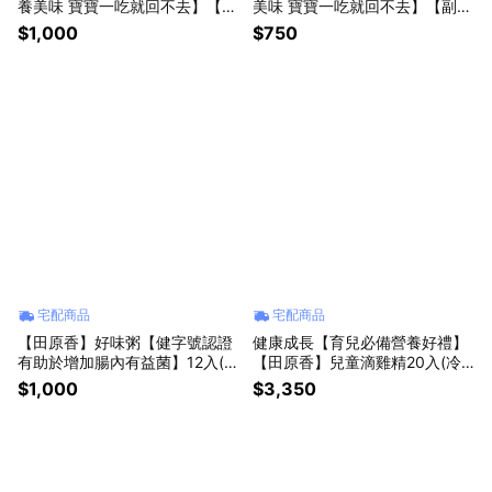
養美味 寶寶一吃就回不去】【副
美味 寶寶一吃就回不去】【副食
食品爸媽神隊友】(冷凍品)
品爸媽神隊友】(冷凍品)
$1,000
$750
宅配商品
宅配商品
【田原香】好味粥【健字號認證
健康成長【育兒必備營養好禮】
有助於增加腸內有益菌】12入(林
【田原香】兒童滴雞精20入(冷
志玲愛用款)(冷凍品)
凍品)【開胃助攻生長期】
$1,000
$3,350