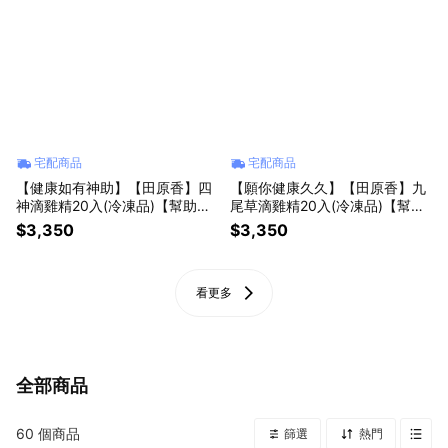
宅配商品
宅配商品
【健康如有神助】【田原香】四
【願你健康久久】【田原香】九
神滴雞精20入(冷凍品)【幫助消
尾草滴雞精20入(冷凍品)【幫助
化 改善胃口】
開胃助消化】
$3,350
$3,350
看更多
全部商品
60
個商品
篩選
熱門