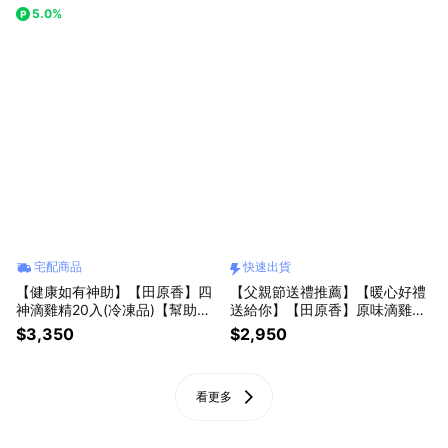
【人氣第一 口感再升級】
5.0%
宅配商品
快速出貨
【健康如有神助】【田原香】四
【父親節送禮推薦】【暖心好禮
神滴雞精20入(冷凍品)【幫助消
送給你】【田原香】原味滴雞精
化 改善胃口】
20入(冷凍品)【健字號認證有效
$3,350
$2,950
對抗疲勞】[快速出貨]
看更多