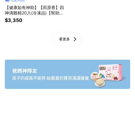
【健康如有神助】【田原香】四
神滴雞精20入(冷凍品)【幫助消
化 改善胃口】
$3,350
看更多