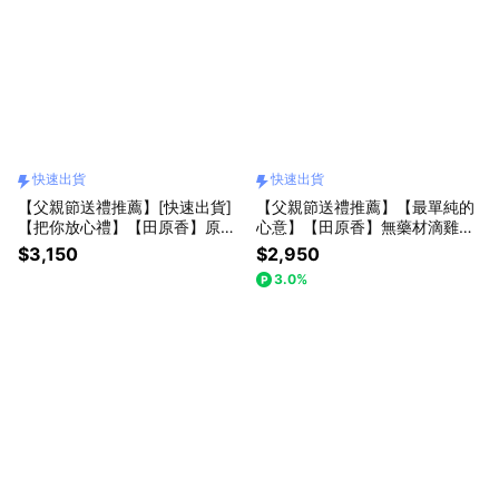
快速出貨
快速出貨
【父親節送禮推薦】[快速出貨]
【父親節送禮推薦】【最單純的
【把你放心禮】【田原香】原味
心意】【田原香】無藥材滴雞精
Plus滴雞精20入(常溫品)【人氣
20入(冷凍品)【術後送禮】[快速
$3,150
$2,950
款NO.1】
出貨]
3.0%