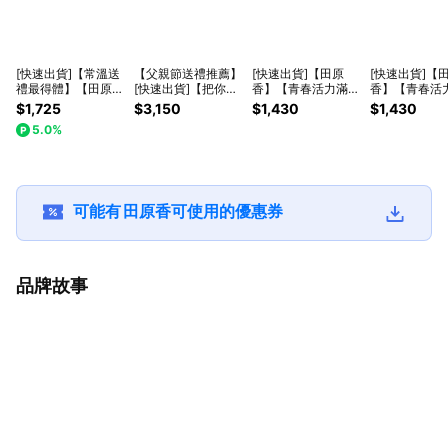
[快速出貨]【常溫送
【父親節送禮推薦】
[快速出貨]【田原
[快速出貨]【
禮最得體】【田原
[快速出貨]【把你放
香】【青春活力滿
香】【青春活
香】無藥材滴雞精
心禮】【田原香】原
格】獨家魔法書3入
格】獨家魔法
$1,725
$3,150
$1,430
$1,430
10入(常溫品)(術後
味Plus滴雞精20入
(原味PLUS)+童顏美
(無藥材滴雞精
5.0%
送禮首推)
(常溫品)【人氣款
肌飲(6入)(常溫品)
顏美肌飲(6入)
NO.1】
可能有
田原香
可使用的優惠券
品牌故事