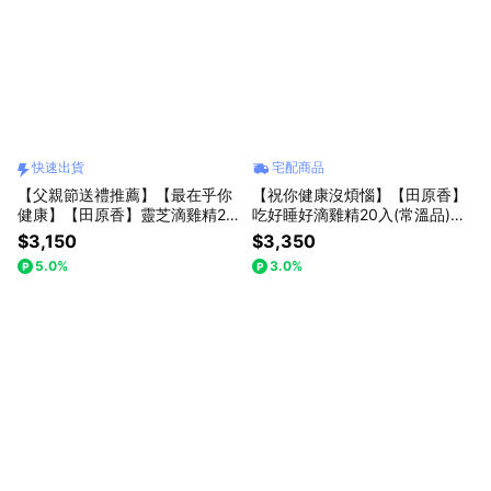
快速出貨
宅配商品
【父親節送禮推薦】【最在乎你
【祝你健康沒煩惱】【田原香】
健康】【田原香】靈芝滴雞精20
吃好睡好滴雞精20入(常溫品)
入(冷凍品)【雙健字號認證 健康
【雙口味效果更加乘】
$3,150
$3,350
保證】[快速出貨]
5.0%
3.0%