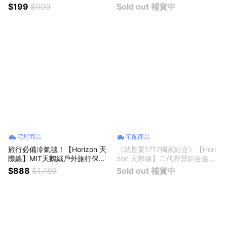
色) | 生日禮物 | 登山、露營、健
收納袋/手提袋/手提包/托特包/手
$199
$999
Sold out 補貨中
行推薦 ！
提袋/摺疊包/摺疊收納 | 原創設
計
宅配商品
宅配商品
旅行必備冷氣毯！【Horizon 天
《就是要1717獨家組合》【Hori
際線】MIT天鵝絨戶外旅行保暖
zon 天際線】二代野營鋁合金蛋
毯 | 生日禮物 | 選用台灣高級天
捲桌 (大) + 折疊野餐椅(黑)X2 |
$888
$1,780
Sold out 補貨中
鵝絨製成 | 輕鬆收納 好攜帶 | 保
生日禮物 | 登山露營 | 健行野餐
暖萬用毯 旅行毛毯 保暖飛機毯 |
| 戶外郊遊 | 摺疊桌 | 折疊桌 |
登山、露營、健行、旅遊