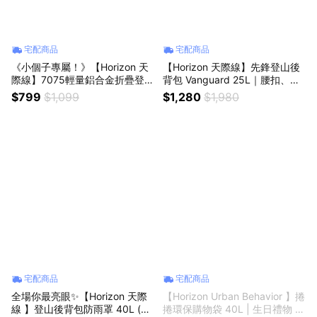
宅配商品
宅配商品
《小個子專屬！》【Horizon 天
【Horizon 天際線】先鋒登山後
際線】7075輕量鋁合金折疊登山
背包 Vanguard 25L｜腰扣、胸
杖 Petite短版 (共三色) | 附杖尖
扣、防雨罩 | 登山包、電腦包、
$799
$1,099
$1,280
$1,980
保護套 | 生日禮物 | 登山健行 |
書包 | 登山健行 | 生日禮物 | 開
百岳登山 | 戶外郊遊 |
學必備
宅配商品
宅配商品
全場你最亮眼✨【Horizon 天際
【Horizon Urban Behavior 】捲
線 】登山後背包防雨罩 40L (橘
捲環保購物袋 40L | 生日禮物 |