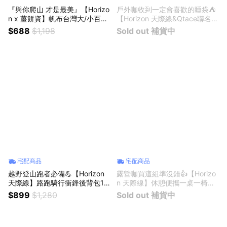
『與你爬山 才是最美』【Horizo
戶外咖收到一定會喜歡的睡袋⛺
n x 薑餅資】帆布台灣大/小百岳
【Horizon 天際線&Qtace聯名
地圖掛布組 | 登山健行 | 生日禮
款】黑潮羽絨睡袋 600g JIS日
$688
$1,198
Sold out 補貨中
物 | 交換禮物 | 百岳 小百岳 | 爬
規認證90：10水鳥羽絨 ｜ 露營
山人必備
車宿| 登山健行 | 生日禮物
宅配商品
宅配商品
越野登山跑者必備💪【Horizon
露營咖買這組準沒錯👍【Horizo
天際線】路跑騎行衝鋒後背包12
n 天際線】休憩便攜一桌一椅組
L《附贈防雨罩》｜防皺耐磨防
｜班夫高背月亮椅+野營鋁合金
$899
$1,280
Sold out 補貨中
潑水 | 登山包越野包騎行包旅行
蛋捲桌｜品牌獨有高靠背設計，
包 | 登山健行 | 生日禮物
慵懶露營一整天｜7075鋁合金負
重強化，摺疊收納野餐桌椅推薦