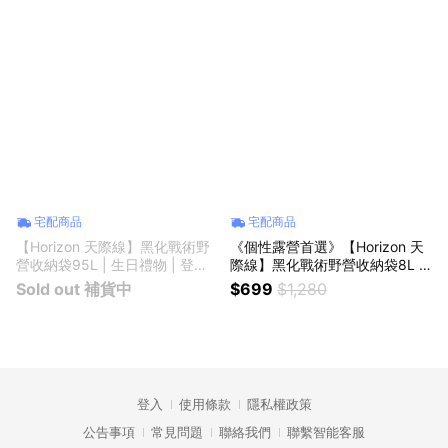
宅配商品
宅配商品
【Horizon 天際線】黑化戰術野
《個性露營首選》【Horizon 天
營收納袋95L | 生日禮物 | 登山
際線】黑化戰術野營收納袋8L |
露營 | 收納包 | 裝備袋 | 整理袋 |
生日禮物 | 登山露營 | 健行野餐
Sold out 補貨中
$699
$1,280
後車箱收納
| 收納袋 | 露營收納包 | 露營裝
備袋 | 露營整理袋 | 營釘收納 |
腳架收納
登入
使用條款
隱私權政策
公告事項
常見問題
聯絡我們
聯繫智能客服