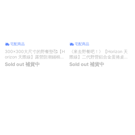
宅配商品
宅配商品
300x300大尺寸的野餐墊🥰【H
《來去野餐吧！》【Horizon 天
orizon 天際線】露營防潮鋪棉地
際線】二代野營鋁合金蛋捲桌
墊 300x300cm (贈收納袋) | 生
(大) + 露營小吊扇| 生日禮物 |
Sold out 補貨中
Sold out 補貨中
日禮物 | 登山露營 | 健行野餐 |
登山露營 | 健行野餐 | 百岳登山
客廳帳地墊、帳篷地墊、特大版
| 戶外郊遊 | 摺疊桌 | 折疊桌 | 蛋
野餐墊
捲桌 |露營