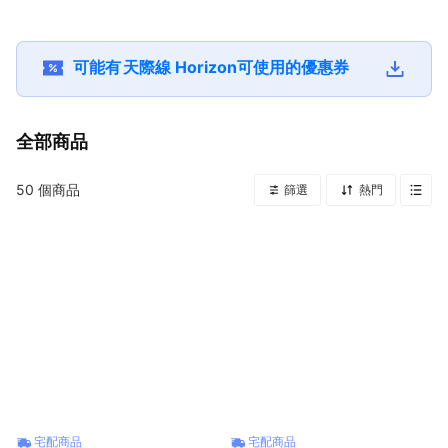
物 | 登山、露營、健
生日禮物 | 登山露營
疊椅 | 生日禮物 | 登
薦！保冰保溫
行推薦 ！
| 健行野餐 | 黑化瑞
山露營 | 健行野餐 |
│不銹鋼保溫
士刀 | 野外求生 | 萬
露營椅 | 導演椅 | 聖
行環保杯│生
用工具刀 |
誕禮物
物、情人節禮
可能有
天際線 Horizon
可使用的優惠券
全部商品
50
個商品
篩選
熱門
宅配商品
宅配商品