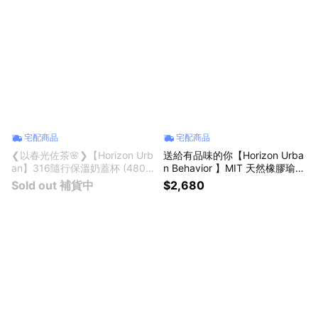
宅配商品
宅配商品
❮以春光佐茶🌸❯【Horizon Urb
送給有品味的你【Horizon Urba
an】316隨行保溫奶蓋杯 (480m
n Behavior 】MIT 天然橡膠瑜珈
l) │送禮推薦！保冰保溫6小時│
墊(附質感瑜珈背帶) 4mm ｜FS
Sold out 補貨中
$2,680
不銹鋼保溫杯、隨行環保杯│生
C認證自然正確，符合ESG環保
日禮物、情人節禮物
永續｜天然麻表層防滑抗菌｜生
日禮物、質感禮物