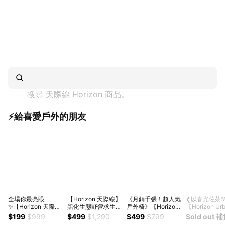
搜尋 
天際線 Horizon
 商品。
⚡給喜愛戶外的朋友
全場你最亮眼
【Horizon 天際線】
《月銷千張！超人氣
❮以春光佐茶
✨【Horizon 天際線
黑化生態野營求生小
戶外椅》【Horizon
【Horizon Ur
】登山後背包防雨罩
刀 Safari Knife 瑞士
天際線】戶外輕便折
316隨行保溫
$199
$999
$499
$1,290
$499
$799
Sold out 
40L (橘色) | 生日禮
刀/戰術刀/求生刀 |
疊野餐椅 (共8色) 折
(480ml) │送