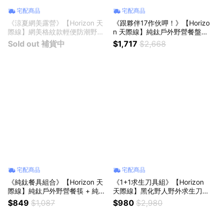
宅配商品
宅配商品
《涼夏網美露營》【Horizon 天
《跟夥伴17作伙呷！》【Horizo
際線】網美格紋款輕便防潮野餐
n 天際線】純鈦戶外野營餐盤雙
墊 + 戶外露營照明吊立折疊風扇
盤組 + 純鈦戶外野營刀叉匙三件
Sold out 補貨中
$1,717
$2,668
｜生日禮物 | 登山露營 | 健行野
組｜生日禮物 | 登山露營 | 健行
餐 | 百岳登山 | 戶外郊遊
野餐 | 百岳登山 | 戶外郊遊
宅配商品
宅配商品
《純鈦餐具組合》【Horizon 天
《1+1求生刀具組》【Horizon
際線】純鈦戶外野營餐筷 + 純鈦
天際線】黑化野人野外求生刀斧
戶外野營刀叉匙三件組｜生日禮
工具組｜生日禮物 | 登山露營 |
$849
$1,087
$980
$2,980
物 | 登山露營 | 健行野餐 | 百岳
健行野餐 | 百岳登山 | 戶外郊遊
登山 | 戶外郊遊
| 瑞士刀 | 戰術刀 | 野營刀