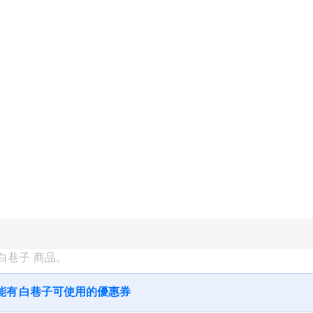
白巷子
 商品。
能有
白巷子
可使用的優惠券