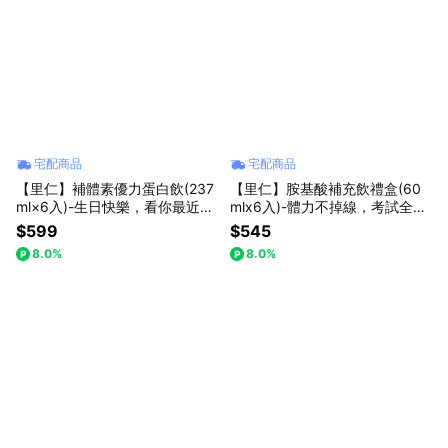
宅配商品
宅配商品
【里仁】補體素優力蛋白飲(237
【里仁】胺基酸補充飲禮盒(60
ml×6入)-生日快樂，看你最近有
mlx6入)-體力不掉線，考試全Pa
在健身喔
ss!
$599
$545
8.0%
8.0%