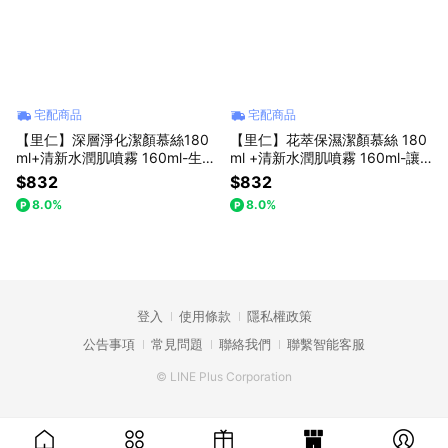
宅配商品
宅配商品
【里仁】深層淨化潔顏慕絲180
【里仁】花萃保濕潔顏慕絲 180
ml+清新水潤肌噴霧 160ml-生日
ml +清新水潤肌噴霧 160ml-讓
快樂，把今天煩惱都洗走吧
泡泡替我抱抱你
$832
$832
8.0%
8.0%
登入
使用條款
隱私權政策
公告事項
常見問題
聯絡我們
聯繫智能客服
© LINE Plus Corporation