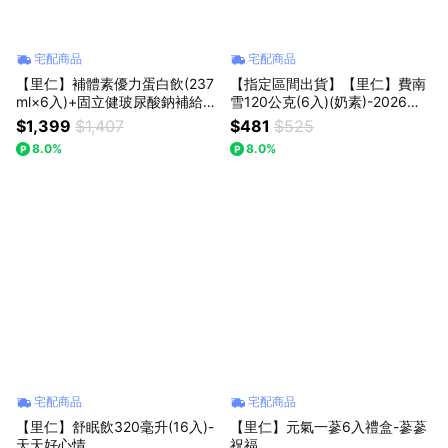
宅配商品
宅配商品
【里仁】補體素優力蛋白飲(237
【指定區間出貨】【里仁】費南
ml×6入)+固立健玻尿酸鈉補給錠
雪120公克(6入)(奶素)-2026中
(120錠)-你一直是我的依靠，男
秋禮盒預購
$1,399
$1,407
$481
$525
神女神不卡卡推薦
8.0%
8.0%
宅配商品
宅配商品
【里仁】舒眠飲320毫升(16入)-
【里仁】元氣一蔘6入禮盒-蔘蔘
天天好心情
祝福