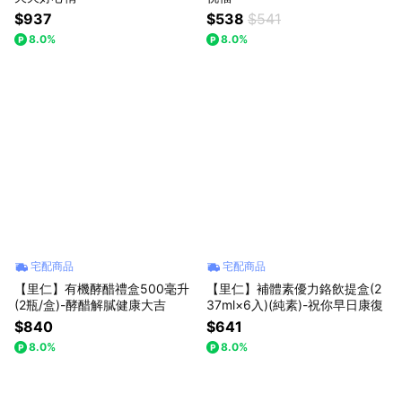
$937
$538
$541
8.0%
8.0%
宅配商品
宅配商品
【里仁】有機酵醋禮盒500毫升
【里仁】補體素優力鉻飲提盒(2
(2瓶/盒)-酵醋解膩健康大吉
37ml×6入)(純素)-祝你早日康復
$840
$641
8.0%
8.0%