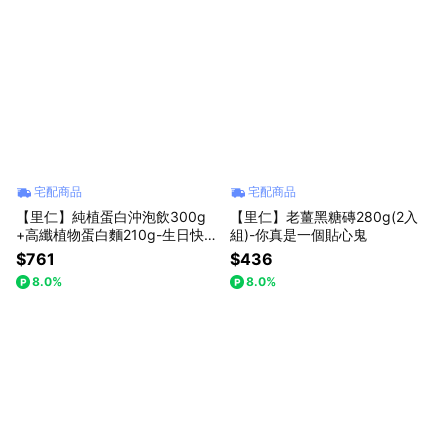
宅配商品
宅配商品
【里仁】純植蛋白沖泡飲300g
【里仁】老薑黑糖磚280g(2入
+高纖植物蛋白麵210g-生日快
組)-你真是一個貼心鬼
樂，你最近狀態不錯喔!
$761
$436
8.0%
8.0%