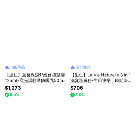
宅配商品
宅配商品
【里仁】蘆薈保濕舒緩修復凝膠
【里仁】La Vie Naturelle 3 in 1
125ml+寬光譜輕透防曬乳50ml-
洗髮潔膚粉-生日快樂，時間管理
不要拒絕我的熱情
大師
$1,273
$706
8.0%
8.0%