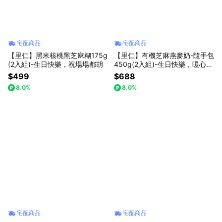
宅配商品
宅配商品
【里仁】黑米核桃黑芝麻糊175g
【里仁】有機芝麻燕麥奶-隨手包
(2入組)-生日快樂，祝場場都胡
450g(2入組)-生日快樂，暖心飲
品推薦
$499
$688
8.0%
8.0%
宅配商品
宅配商品