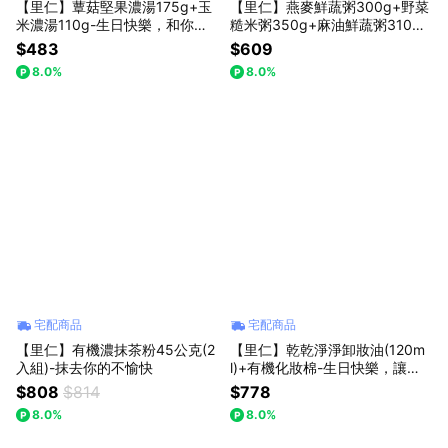
【里仁】蕈菇堅果濃湯175g+玉
【里仁】燕麥鮮蔬粥300g+野菜
米濃湯110g-生日快樂，和你的
糙米粥350g+麻油鮮蔬粥310g-
交情最濃
從從容容游刃有餘，暖心飲品推
$483
$609
薦
8.0%
8.0%
宅配商品
宅配商品
【里仁】有機濃抹茶粉45公克(2
【里仁】乾乾淨淨卸妝油(120m
入組)-抹去你的不愉快
l)+有機化妝棉-生日快樂，讓我
卸掉你的煩惱
$808
$814
$778
8.0%
8.0%