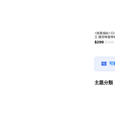
⚡能量補給⚡日
王 膠原蜂蜜檸
他命C口含片(6
$299
$300
瓶)🚚快速出貨
可
主題分類