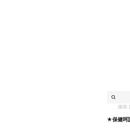
搜尋 
★保健呵