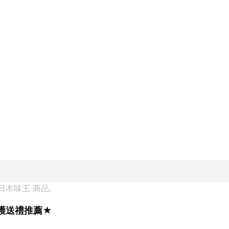
日本味王
 商品。
護送禮推薦★