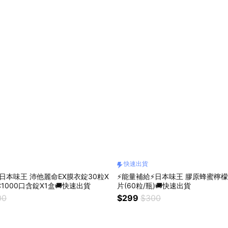
快速出貨
⚡日本味王 沛他麗命EX膜衣錠30粒X
⚡能量補給⚡日本味王 膠原蜂蜜檸
1000口含錠X1盒🚚快速出貨
片(60粒/瓶)🚚快速出貨
00
$299
$300