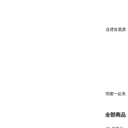
送禮首選讚
閨蜜一起美
全部商品