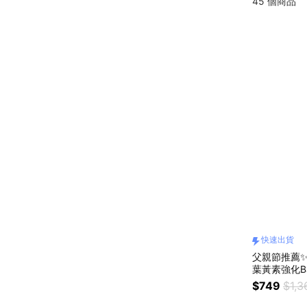
45
個商品
快速出貨
父親節推薦✨
葉黃素強化B
版🚚快速出
$749
$1,3