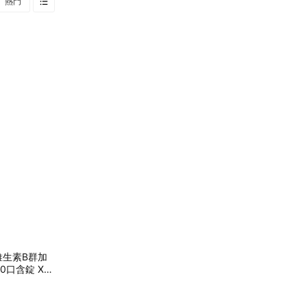
熱門
維生素B群加
0口含錠 X1