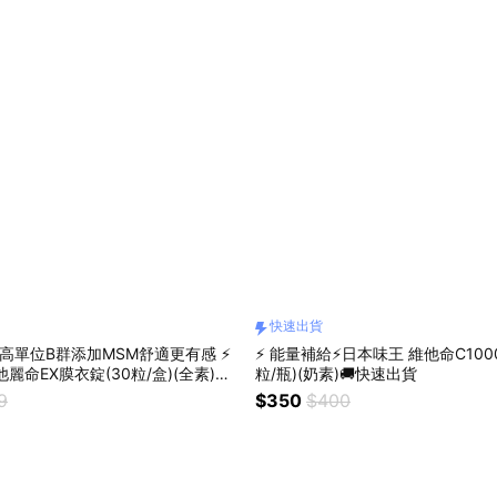
快速出貨
高單位B群添加MSM舒適更有感 ⚡
⚡ 能量補給⚡日本味王 維他命C100
麗命EX膜衣錠(30粒/盒)(全素)🚚
粒/瓶)(奶素)🚚快速出貨
9
$350
$400