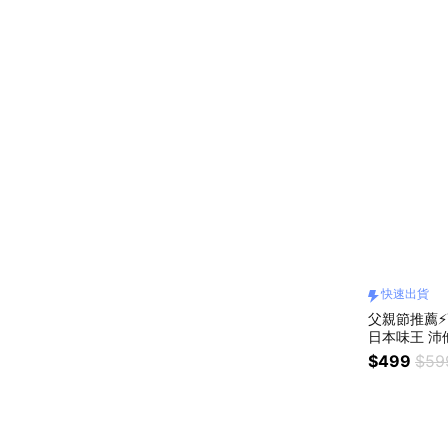
快速出貨
父親節推薦⚡
日本味王 沛他
快速出貨
$499
$59