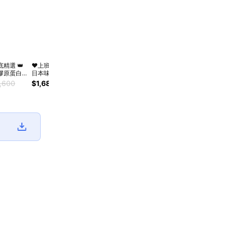
底精選 👑
❤️上班族日常補給❤️
膠原蛋白
日本味王 明亮聰明
二代膠原
組 (晶亮葉黃素B群
,600
$1,688
$2,740
+維他命
特別版30粒x1盒+魚
2盒) 送禮首
油60粒x1盒)送禮推
出貨
薦🚚快速出貨