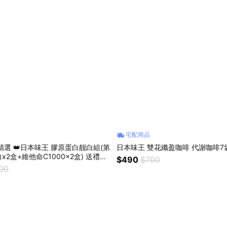
宅配商品
精選 👑日本味王 膠原蛋白靓白組(第
日本味王 雙花纖盈咖啡 代謝咖啡7
2盒+維他命C1000x2盒) 送禮首
$490
$700
貨
600