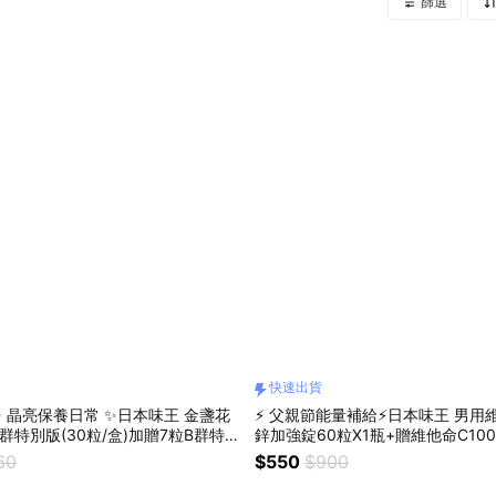
篩選
快速出貨
 晶亮保養日常 ✨日本味王 金盞花
⚡ 父親節能量補給⚡日本味王 男用
群特別版(30粒/盒)加贈7粒B群特別
鋅加強錠60粒X1瓶+贈維他命C100
貨
盒🚚快速出貨
60
$550
$900