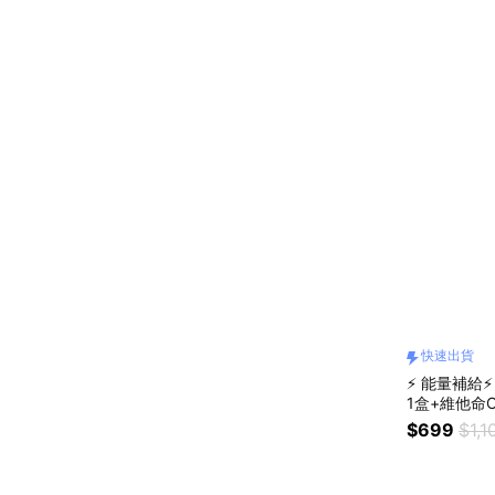
快速出貨
⚡ 能量補給
1盒+維他命C
$699
$1,1