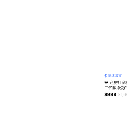
快速出貨
👑 迎夏打底
二代膠原蛋白x
選🚚快速出
$999
$1,