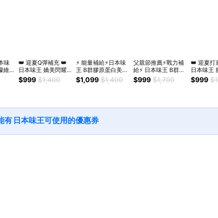
本味
👑 迎夏Q彈補充 👑
⚡ 能量補給⚡日本味
父親節推薦⚡戰力補
👑 迎夏打
檬維
日本味王 嬌美閃耀
王 B群膠原蛋白美麗
給⚡ 日本味王 B群瑪
日本味王 
0粒/
組(第二代膠原蛋白
組(女B群x2盒+膠原
卡強勁組(男用B群
靓白組(第
$999
$1,400
$1,099
$1,400
$999
$1,700
$999
$1
X2盒+強效蔓越莓錠
蛋白x2盒)送禮首選
60粒x2盒 加贈戰起
蛋白x2盒
X2盒 加贈晶鑽項鍊)
🚚快速出貨
來瑪卡30粒x1袋) 送
C1000x
🚚快速出貨
禮首選🚚快速出貨
選🚚快速
能有
日本味王
可使用的優惠券