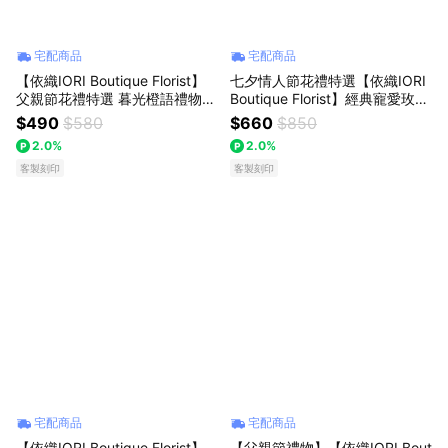
宅配商品
宅配商品
【依織IORI Boutique Florist】
七夕情人節花禮特選【依織IORI
父親節花禮特選 暮光橙語禮物盒
Boutique Florist】經典寵愛玫瑰
情人節 周年紀念 生日 熱銷款 全
永生花束 告白 情人節 周年紀念
$490
$580
$660
$850
台配送!!!
生日 熱銷款 全台配送!!!
2.0%
2.0%
客製刻印
客製刻印
宅配商品
宅配商品
【依織IORI Boutique Florist】
【父親節禮物】【依織IORI Bout