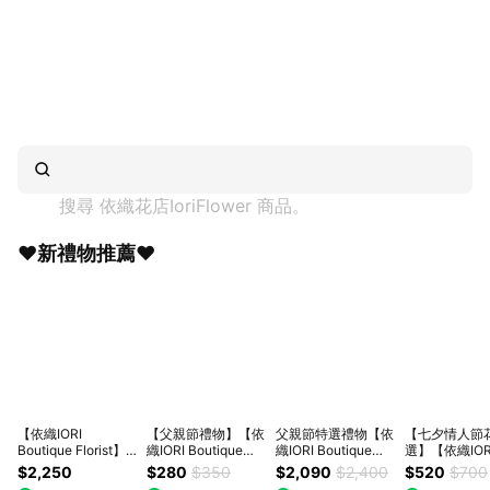
搜尋 
依織花店IoriFlower
 商品。
❤️新禮物推薦❤️
【依織IORI
【父親節禮物】【依
父親節特選禮物【依
【七夕情人節
Boutique Florist】
織IORI Boutique
織IORI Boutique
選】【依織IOR
【七夕情人節】芭蕾
Florist】天然押花禮
Florist】~滿滿健康
Boutique Flor
$2,250
$280
$350
$2,090
$2,400
$520
$700
圓舞曲鈔票花束 告
籃 (手機支架/卡夾/
蔬菜花束
玫瑰我愛你乾