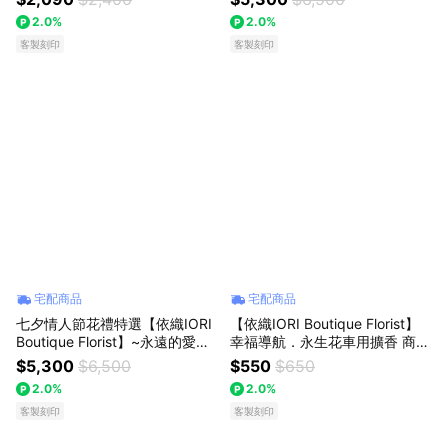
瑰 全台配送
2.0%
2.0%
客製刻印
客製刻印
宅配商品
宅配商品
七夕情人節花禮特選【依織IORI
【依織IORI Boutique Florist】
Boutique Florist】~永遠的愛與
幸福導航．永生花車用擴香 商務
承諾 久久玫瑰鮮花花束 99朵玫
送禮 父親節送禮 生日禮物
$5,300
$6,500
$550
$650
瑰 全台配送
2.0%
2.0%
客製刻印
客製刻印