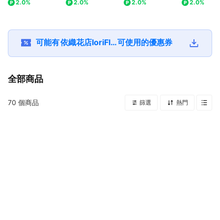
2.0%
2.0%
2.0%
2.0%
白 情人節 周年紀念
名片夾/浮游花筆) 薰
花束-全台配送
生日 全台配送 (內含
衣草紫 教師節特選
真鈔)如需客製設計
商務送禮
請聯繫我們
可能有
依織花店IoriFlower
可使用的優惠券
全部商品
70
個商品
篩選
熱門