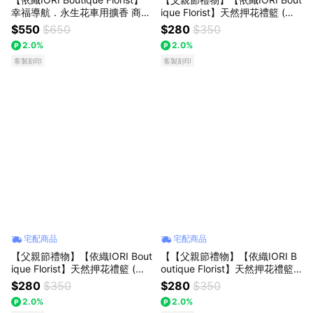
幸福導航．永生花車用擴香 商務
ique Florist】天然押花禮籃 (手
送禮 父親節送禮 生日禮物
機支架/卡夾/名片夾/浮游花筆)
$550
$650
$280
$350
櫻花粉 教師節特選 商務送禮
2.0%
2.0%
客製刻印
客製刻印
宅配商品
宅配商品
【父親節禮物】【依織IORI Bout
【【父親節禮物】【依織IORI B
ique Florist】天然押花禮籃 (手
outique Florist】天然押花禮籃
機支架/卡夾/名片夾/浮游花筆)
(手機支架/卡夾/名片夾/浮游花
$280
$350
$280
$350
薰衣草紫 教師節特選 商務送禮
筆) 天空藍 教師節特選 商務送禮
2.0%
2.0%