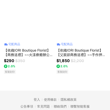
宅配商品
宅配商品
【依織IORI Boutique Florist】
【依織IORI Boutique Florist】
【商務送禮】~~火漾療癒辦公用
【父親節商務送禮】~~手作押花
品組~禮物
花瓣按壓瓶~禮物
$290
$350
$1,850
$2,200
2.0%
2.0%
客製刻印
客製刻印
登入
使用條款
隱私權政策
公告事項
常見問題
聯絡我們
聯繫智能客服