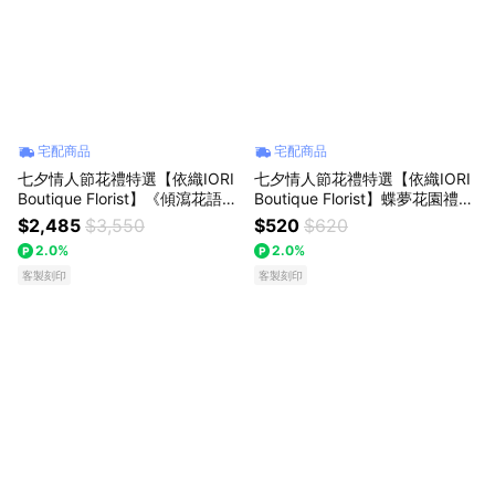
宅配商品
宅配商品
七夕情人節花禮特選【依織IORI
七夕情人節花禮特選【依織IORI
Boutique Florist】《傾瀉花語》
Boutique Florist】蝶夢花園禮盒
永生花懸浮咖啡杯 周年紀念 生
周年紀念 生日 熱銷款 全台配
$2,485
$3,550
$520
$620
日 熱銷款 全台配送!!!
送!!!
2.0%
2.0%
客製刻印
客製刻印