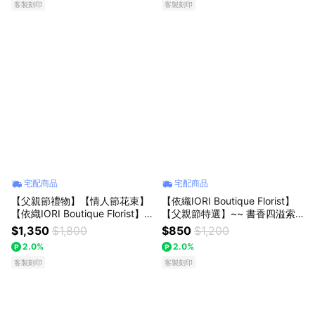
客製刻印
客製刻印
宅配商品
宅配商品
【父親節禮物】【情人節花束】
【依織IORI Boutique Florist】
【依織IORI Boutique Florist】
【父親節特選】~~ 書香四溢索
【繡球花束】~~花漾微風繡球桔
拉花書盒 金句： 「把感謝寫成
$1,350
$1,800
$850
$1,200
梗花束
花，刻在最深的心裡。」
2.0%
2.0%
客製刻印
客製刻印