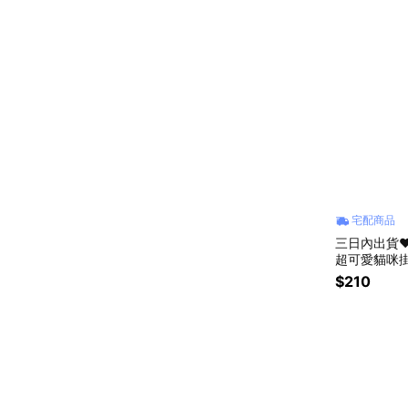
宅配商品
三日內出貨
超可愛貓咪掛式
栗流浪貓狗協會 
$210
甜點店公益