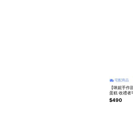
宅配商品
【咪妮手作
蛋糕 收禮者可自選口味 
浪貓狗協會 
$490
糕 情人送禮