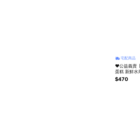
宅配商品
❤️公益義
蛋糕 新鮮水果磅蛋糕 捐助流浪貓狗協會 星座禮
盒 生日快樂
$470
送禮