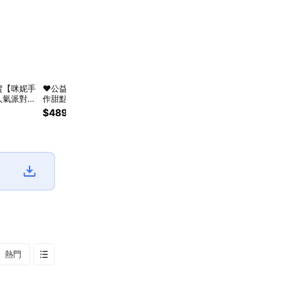
賣【咪妮手
❤️公益義賣【咪妮手
❤️公益義賣【咪妮手
三日內出貨❤️第二件
🚚
人氣派對雪
作甜點】 生日蛋糕
作甜點】酥頂蘋果磅
半價!!世界巧克力
流浪
禮者可自
送禮愛心 六種口味
蛋糕 捐助流浪貓狗
日。愛心公益【幸福
公益禮
$489
$499
$150
Sol
 星座生日專
切片磅蛋糕 彌月蛋
協會 生日蛋糕 彌月
狗流浪協會】巧克力
草莓 /
 捐助流浪貓
糕 捐助流浪貓狗協
蛋糕 情人送禮 愛心
太妃糖果袋 生日禮
/ 起司 
 公益愛心禮
會 情人送禮 十二星
送禮
物 情人節禮物 小禮
流浪貓
座專屬禮盒
物 派對禮物 送小朋
生日
友 幫助苗栗流浪貓
狗協會義賣 咪妮手
作甜點店公益合作
熱門