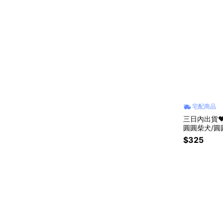
宅配商品
三日內出貨
圓圓柴犬/圓圓黑貓 毛毛半圓形
踏墊 情人節 禮物 生日禮物 咪妮手作甜點店公益
$325
合作