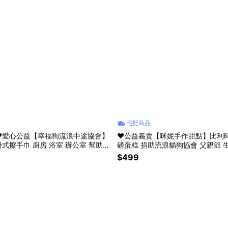
宅配商品
❤️愛心公益【幸福狗流浪中途協會】
❤️公益義賣【咪妮手作甜點】比利
擦手巾 廚房 浴室 辦公室 幫助苗
磅蛋糕 捐助流浪貓狗協會 父親節 生日蛋糕 情人
情人節 禮物 生日禮物 咪妮手作
送禮 彌月蛋糕 情人送禮 愛心送禮
$499
合作