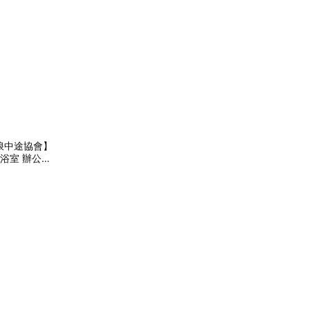
浪中途協會】
浴室 辦公室
生日禮物 咪