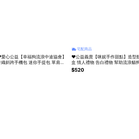
宅配商品
❤️愛心公益【幸福狗流浪中途協會】
❤️公益義賣【咪妮手作甜點】造型
織斜跨手機包 迷你手提包 單肩小
盒 情人禮物 告白禮物 幫助流浪貓狗協會
人節 禮
禮{+99元多2顆貓掌酥}
$520
物 生日禮物 咪妮手作甜點店公益合作