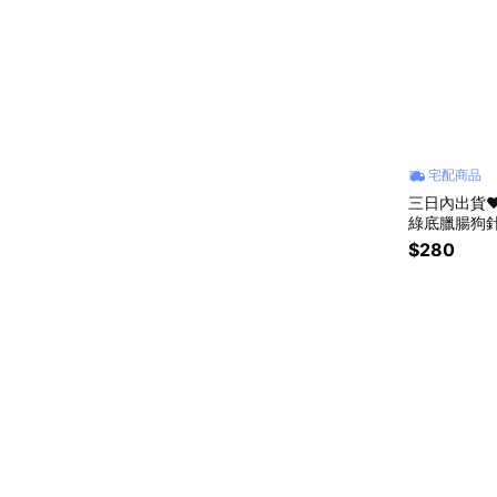
宅配商品
三日內出貨
綠底臘腸狗針
側背包 手拎包 幫助苗栗流浪貓狗協會 情
$280