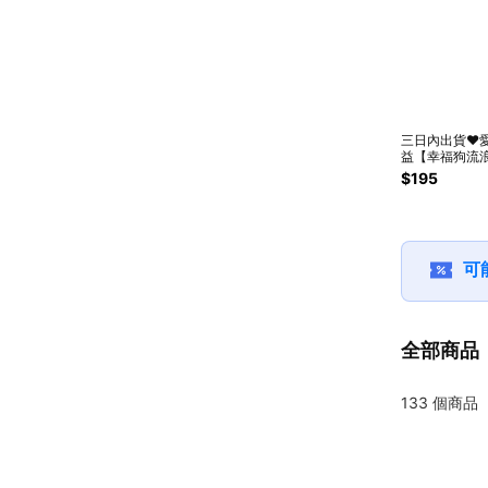
三日內出貨❤️
益【幸福狗流
協會】5A級香
$195
白狗蠟燭
puppycandle
梨小蒼蘭 精緻
幫助苗栗流浪
會 情人節 禮物
可
禮物 咪妮手作甜點
店公益合作
全部商品
133
個商品