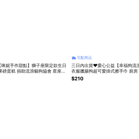
宅配商品
賣【咪妮手作甜點】獅子座限定款生日
三日內出貨❤️愛心公益【幸福狗流
衣服臘腸狗超可愛掛式擦手巾 廚房 
 生日蛋糕 彌月蛋糕 情人送禮 愛心
幫助苗栗流浪貓狗協會 情人節 禮物 
$210
妮手作甜點店公益合作