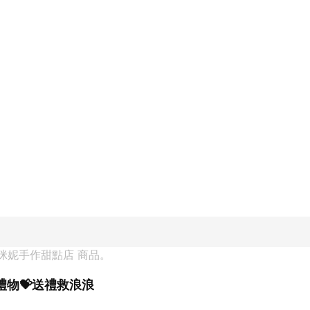
咪妮手作甜點店
 商品。
禮物💝送禮救浪浪