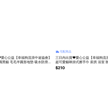
宅配商品
❤️愛心公益【幸福狗流浪中途協會】
三日內出貨❤️愛心公益【幸福狗流
地墊 吸水防滑腳
超可愛貓咪掛式擦手巾 廚房 浴室 辦公室
栗流浪貓狗協會 情人節 禮物 生日禮物 咪
$210
甜點店公益合作