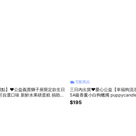
宅配商品
甜點】❤️公益義賣獅子座限定款生日
三日內出貨❤️愛心公益【幸福狗流
新鮮水果磅蛋糕 捐助流
5A級香薰小白狗蠟燭 puppycand
星座禮盒 生日禮物 生日蛋糕 彌月蛋
蘭 精緻包裝 幫助苗栗流浪貓狗協會
$195
 愛心送禮
生日禮物 咪妮手作甜點店公益合作