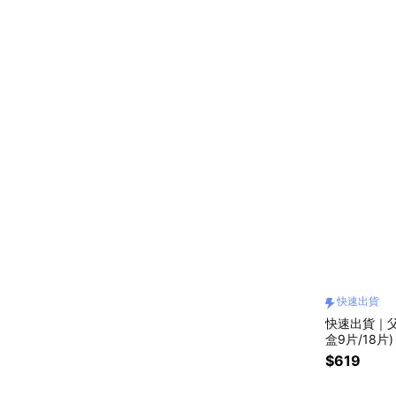
快速出貨
快速出貨｜父
盒9片/18
$619