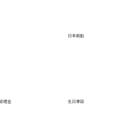
日本糕點
節禮盒
生日專區