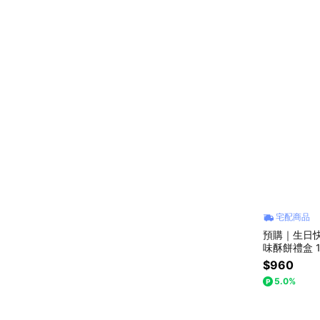
宅配商品
預購｜生日快樂!
味酥餅禮盒 
$960
5.0%