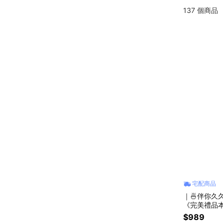
137
個商品
宅配商品
｜🍜伴你久
《完美禮品
$989