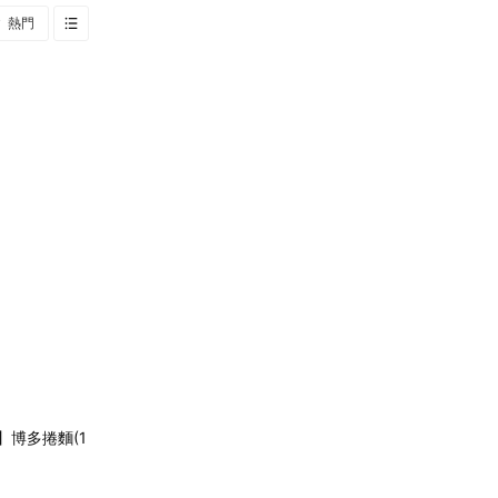
熱門
】博多捲麵(1