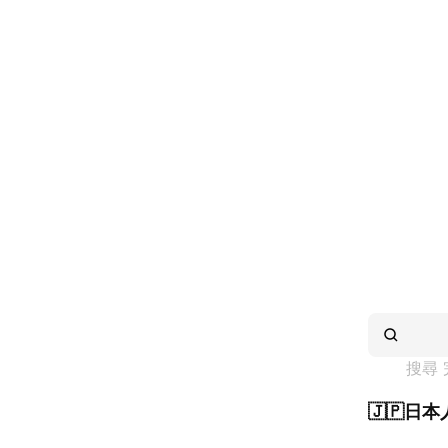
搜尋 
🇯🇵日