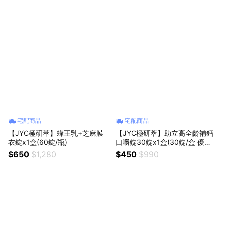
宅配商品
宅配商品
【JYC極研萃】蜂王乳+芝麻膜
【JYC極研萃】助立高全齡補鈣
衣錠x1盒(60錠/瓶)
口嚼錠30錠x1盒(30錠/盒 優酪
乳口味)
$650
$1,280
$450
$990