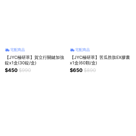
宅配商品
宅配商品
【JYC極研萃】賀立行關鍵加強
【JYC極研萃】苦瓜胜肽EX膠囊
錠x1盒(30錠/盒)
x1盒(60顆/盒)
$450
$990
$650
$890