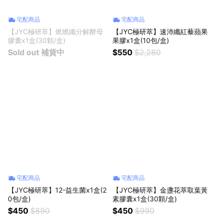
宅配商品
宅配商品
【JYC極研萃】燃燃纖分解酵母
【JYC極研萃】速沛纖紅藜蘋果
膠囊x1盒(30顆/盒)
果膠x1盒(10包/盒)
Sold out 補貨中
$550
$2,280
宅配商品
宅配商品
【JYC極研萃】12-益生菌x1盒(2
【JYC極研萃】金盞花萃取葉黃
0包/盒)
素膠囊x1盒(30顆/盒)
$450
$890
$450
$990