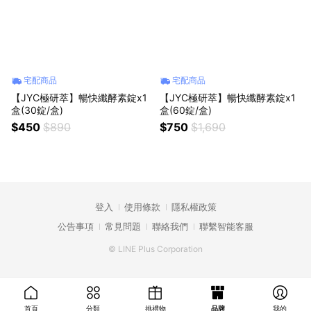
宅配商品
宅配商品
【JYC極研萃】暢快纖酵素錠x1
【JYC極研萃】暢快纖酵素錠x1
盒(30錠/盒)
盒(60錠/盒)
$450
$890
$750
$1,690
登入
使用條款
隱私權政策
公告事項
常見問題
聯絡我們
聯繫智能客服
© LINE Plus Corporation
首頁
分類
挑禮物
品牌
我的