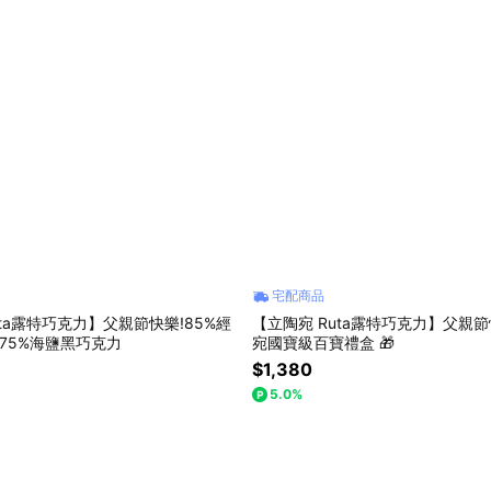
宅配商品
uta露特巧克力】父親節快樂!85%經
【立陶宛 Ruta露特巧克力】父親節
75%海鹽黑巧克力
宛國寶級百寶禮盒 🎁
$1,380
5.0%