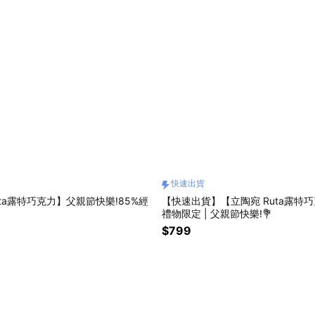
快速出貨
uta露特巧克力】父親節快樂!85%經
【快速出貨】【立陶宛 Ruta露特巧
禮物限定 | 父親節快樂!💐
$799