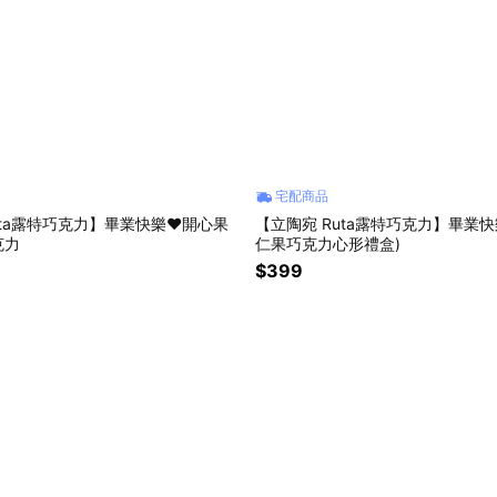
宅配商品
uta露特巧克力】畢業快樂❤️開心果
【立陶宛 Ruta露特巧克力】畢業快樂
克力
仁果巧克力心形禮盒)
$399