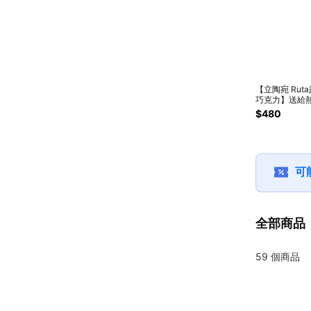
【立陶宛 Rut
巧克力】送給
動的你❤️ 草莓
$480
力風味蛋白棒 (
+ 櫻桃巧克力
白棒 (2入)
可
全部商品
59
個商品