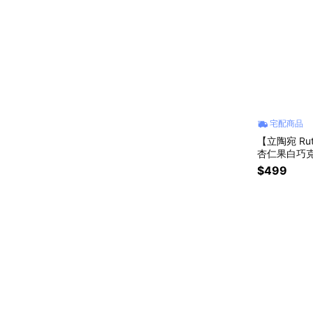
宅配商品
【立陶宛 R
杏仁果白巧
$499