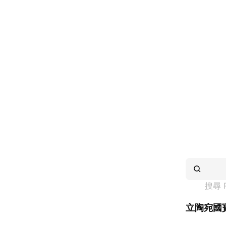
搜尋 
立陶宛國