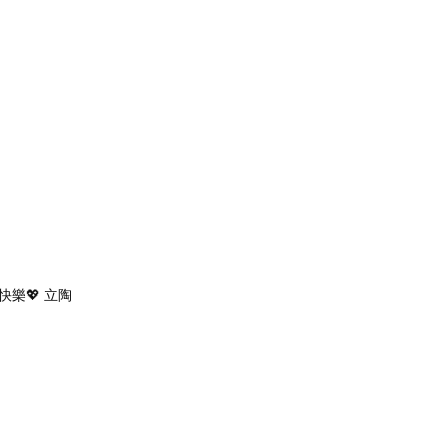
快樂💖 立陶