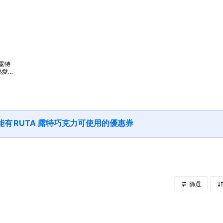
a露特
熱愛運
巧克
3入)
風味蛋
能有
RUTA 露特巧克力
可使用的優惠券
篩選