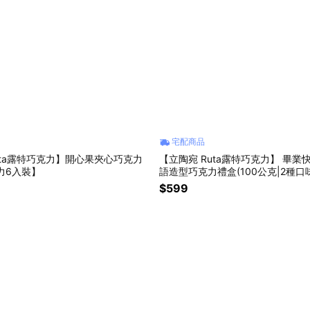
宅配商品
uta露特巧克力】開心果夾心巧克力
【立陶宛 Ruta露特巧克力】 畢業
力6入裝】
語造型巧克力禮盒(100公克|2種口
$599