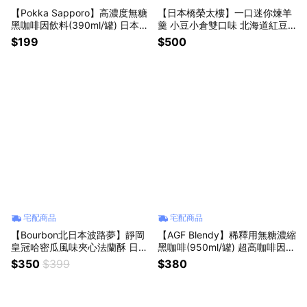
【Pokka Sapporo】高濃度無糖
【日本橋榮太樓】一口迷你煉羊
黑咖啡因飲料(390ml/罐) 日本原
羹 小豆小倉雙口味 北海道紅豆
裝進口食品 冰美式珈啡常溫保存
沙洋菜甜點心 外國進口食品 日
$199
$500
飲品 十二星座禮物 大學生室友
式百年拌手禮品 和菓子 辦公室
禮物 辦公室同事送禮 爸爸阿公
禮物排名 聖誕感恩節交換禮物
爺爺父親節禮物 實用禮品排行榜
宅配商品
宅配商品
【Bourbon北日本波路夢】靜岡
【AGF Blendy】稀釋用無糖濃縮
皇冠哈密瓜風味夾心法蘭酥 日本
黑咖啡(950ml/罐) 超高咖啡因
進口食品 餡料好吃餅乾下午茶水
日本原裝進口食品 冰美式珈啡飲
$350
$399
$380
果口味甜點 零食伴手禮零嘴 小
料 常溫保存快速沖泡 星座禮物
孩點心 兒童下午茶 同學同事禮
同學禮物 老人禮物 父母禮物 實
物 補充能量 女友送禮 男友禮物
用禮品 新家拜訪禮物