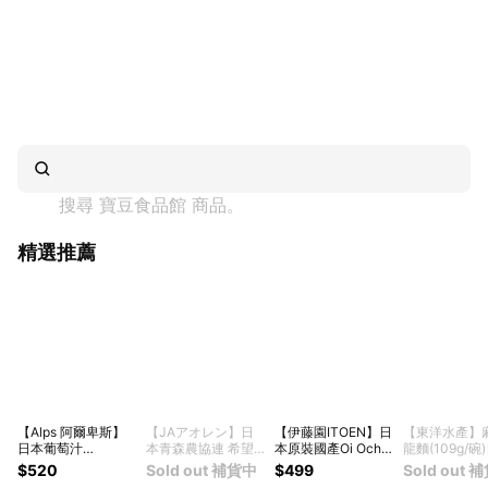
搜尋 
寶豆食品館
 商品。
精選推薦
【Alps 阿爾卑斯】
【JAアオレン】日
【伊藤園ITOEN】日
【東洋水產】
日本葡萄汁
本青森農協連 希望
本原裝國產Oi Ocha
龍麵(109g/碗
1000ml(質感玻璃瓶
の雫蘋果汁 100%純
綠茶包 冷熱沖泡茶
原裝進口 碗麵
$520
Sold out 補貨中
$499
Sold out 
裝) 長野原裝進口
天然原汁
溫涼開會茶葉 茶香
泡麵拉麵條 速