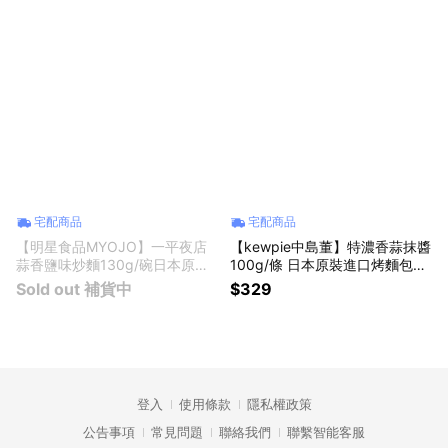
物 男友禮物 女友禮物 交換禮物
主婦禮物 學生禮物 實用禮物 貼
生日禮物
心禮物
宅配商品
宅配商品
【明星食品MYOJO】一平夜店
【kewpie中島董】特濃香蒜抹醬
蒜香鹽味炒麵130g/碗日本原裝
100g/條 日本原裝進口烤麵包吐
進口特製鹽醬濃郁蒜香宵夜速食
司抹醬料理調味醬蒜香醬早餐點
Sold out 補貨中
$329
方便麵 加熱即食 乾麵 炒泡麵 宵
心宵夜下午茶戶外露營野餐歐式
夜 消夜 零食 辦公室下午茶點心
麵包醬 獅子座禮物 父親節禮物
露營美食 母親節禮物 生日禮物
男友禮物 女友禮物 交換禮物 生
交換禮物
日禮物
登入
使用條款
隱私權政策
公告事項
常見問題
聯絡我們
聯繫智能客服