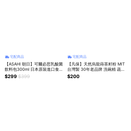
宅配商品
宅配商品
【ASAHI 朝日】可爾必思乳酸菌
【凡保】天然烏龍蒔茶籽粉 MIT
飲料包300ml 日本原裝進口食品
台灣製 30年老品牌 洗碗精 蔬果
冷凍即食冰棒冰沙口感 可常溫保
清潔劑 廚房生活用品 長輩禮物
$299
$399
$200
存 夏日消暑飲品 小孩點心 兒童
老人禮物 搬新家拜訪禮品 星座
下午茶 同學同事禮物 補充能量
禮物 媽媽最愛
女友送禮 男友禮物