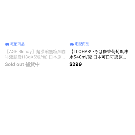
宅配商品
宅配商品
【AGF Blendy】超濃縮無糖黑咖
【I LOHASいろは麝香葡萄風味
啡液膠囊(18gX6顆/包) 日本原裝
水540ml/罐 日本可口可樂原裝
進口食品 冰美式珈啡拿鐵飲料
進口 清爽低負擔果香飲無氣泡飲
Sold out 補貨中
$299
常溫保存快速沖泡 速溶手沖球
葡萄風味飲料水清甜含糖果汁水
星座禮物 男女友禮物 生日禮物
日本必喝飲料金牛座禮物 父親節
長輩禮物 同事禮物 送禮食物
禮物 男友禮物 女友禮物 交換禮
物 生日禮物