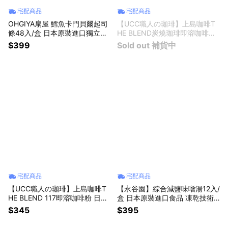
宅配商品
宅配商品
OHGIYA扇屋 鱈魚卡門貝爾起司
【UCC職人の珈琲】上島咖啡T
條48入/盒 日本原裝進口獨立包
HE BLEND炭燒珈琲即溶咖啡粉
裝起司零食條乳酪條起司棒魚板
日本原裝進口深烘焙醇厚無酸速
$399
Sold out 補貨中
起司條兒童零食辦公室零嘴低熱
溶冰美式黑咖啡粉沖泡飲品拿鐵
量高蛋白隨身小零食下午茶點心
提神無糖那堤 獅子座禮物 父親
露營旅行必備團購人氣日本零食
節禮物 男友禮物 女友禮物 交換
禮物 生日禮物
宅配商品
宅配商品
【UCC職人の珈琲】上島咖啡T
【永谷園】綜合減鹽味噌湯12入/
HE BLEND 117即溶咖啡粉 日本
盒 日本原裝進口食品 凍乾技術
原裝進口深烘焙醇厚無酸速溶冰
低鈉減塩 宵夜消夜夜宵 露營野
$345
$395
美式黑咖啡粉沖泡飲品拿鐵提神
炊 辦公室下午茶 懶人速食即飲
無糖那堤 獅子座禮物 父親節禮
沖泡熱湯包美食 生日禮物 家庭