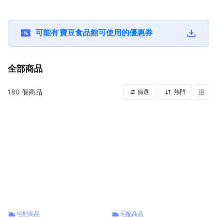
100%百分百紅葡萄
1000ml(質感玻璃瓶
濃郁 大谷翔平代言
便麵加熱即食
果汁 紫葡萄飲料 純
裝) 原裝進口 百分百
含兒茶素、咖啡因
宵夜消夜零食
水果飲料 外國食品
榨取 新鮮水果飲料
國外進口食品飲料
下午茶點心露
母親節禮物 精美禮
飲品 希望之露 希望
十二星座禮物 聖誕
雙子座禮物 生
可能有
寶豆食品館
可使用的優惠券
盒 長輩送禮 生日禮
的零 告白禮物 燭光
節禮物 過年送禮盒
物 交換禮物 
品 情人節 燭光晚餐
晚餐 情人節禮物
拜拜節日禮品
妳
全部商品
180
個商品
篩選
熱門
宅配商品
宅配商品