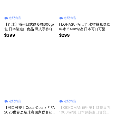
宅配商品
宅配商品
【丸津】播州日式蕎麥麵600g/
I LOHASいろはす 水蜜桃風味飲
包 日本製進口食品 職人手作Q彈
料水 540ml/罐 日本可口可樂原
滑順涼麵拉麵 生麵條拌麵湯麵
裝進口食品 無氣泡桃子清爽清甜
$399
$299
懶人料理素麵 天婦羅沾麵 母親
果香含糖果汁 星座禮物 兒童節
節送禮 父親節禮物 學生快速消
禮物 男女友禮物 同事禮物 交換
夜宵夜
禮物 生日禮物
宅配商品
宅配商品
【可口可樂】Coca-Cola x FIFA
【KIKKOMAN龜甲萬】紅茶豆乳
2026世界盃足球賽國家聯名紀念
1000ml/罐 日本原裝進口食品飲