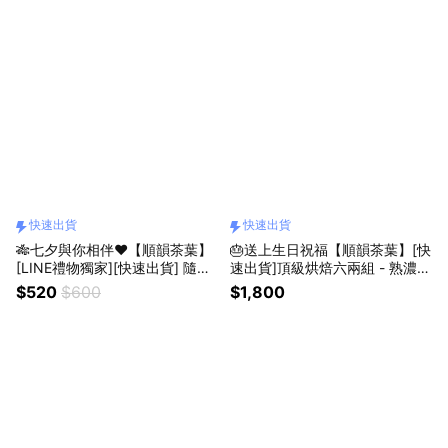
快速出貨
快速出貨
🎋七夕與你相伴❤【順韻茶葉】
🎂送上生日祝福【順韻茶葉】[快
[LINE禮物獨家][快速出貨] 隨行
速出貨]頂級烘焙六兩組 - 熟濃香
輕便組 - 隨行茶葉包｜茶葉套組
福壽梨山茶｜精焙果香福壽山茶
$520
$600
$1,800
｜送禮首選｜商務禮品｜節慶贈
｜比賽級大禹嶺合歡溪｜茶葉套
禮｜環境友善茶葉｜自家茶園
組｜送禮首選｜茗茶傳情｜暖心
套組｜祝福禮贈｜環境友善茶葉
｜自家茶園產製銷