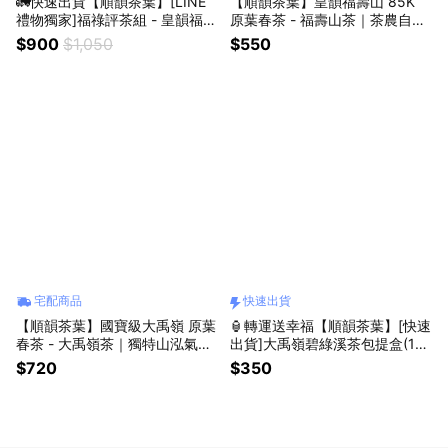
🚛快速出貨【順韻茶葉】[LINE
【順韻茶葉】皇韻福壽山 85K
禮物獨家]福祿評茶組 - 皇韻福壽
原葉春茶 - 福壽山茶｜茶農自營
山85K｜順韻評鑑茶具組｜茶葉
｜通過農藥檢驗｜產地認證茶葉
$900
$1,050
$550
套組｜生日禮物｜送禮首選｜茗
｜台灣高山茶｜青心烏龍｜高級
茶傳情｜暖心套組｜祝福禮贈｜
茶葉
環境友善茶葉｜自家茶園產製銷
宅配商品
快速出貨
【順韻茶葉】國寶級大禹嶺 原葉
🏮轉運送幸福【順韻茶葉】[快速
春茶 - 大禹嶺茶｜獨特山泓氣｜
出貨]大禹嶺碧綠溪茶包提盒(15
通過農藥檢驗｜產地認證茶葉｜
入/盒) - 茶包禮盒｜祈福神籤｜
$720
$350
台灣高山茶｜青心烏龍｜高級茶
送禮首選｜茗茶傳情｜開運禮物
葉
｜環境友善茶葉｜自家茶園產製
銷