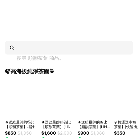
搜尋 
順韻茶葉
 商品。
🍃高海拔純淨茶園🍵
🎩送給最帥的爸比
🎩送給最帥的爸比
🎩送給最帥的爸比
🏮轉運送幸福
【順韻茶葉】福祿評
【順韻茶葉】[LINE
【順韻茶葉】[LINE
茶葉】[快速出
茶組 - 皇韻福壽山
禮物獨家] [指定出貨
禮物獨家][指定出貨
禹嶺碧綠溪茶
$850
$1,050
$1,600
$2,000
$900
$1,080
$350
85K｜順韻評鑑茶具
區間]大禹嶺稀藏禮
區間][1+1組合] 國寶
(15入/盒) - 