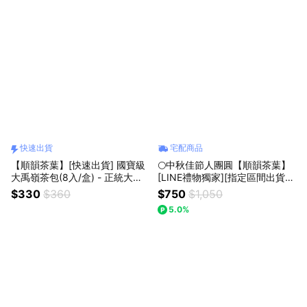
快速出貨
宅配商品
【順韻茶葉】[快速出貨] 國寶級
🌕中秋佳節人團圓【順韻茶葉】
大禹嶺茶包(8入/盒) - 正統大禹
[LINE禮物獨家][指定區間出貨]
嶺｜輕便茶包｜隨時享用高山好
隨行相伴組 - 隨行茶葉包｜茶葉
$330
$360
$750
$1,050
茶
套組｜送禮首選｜商務禮品｜節
5.0%
慶贈禮｜環境友善茶葉｜自家茶
園