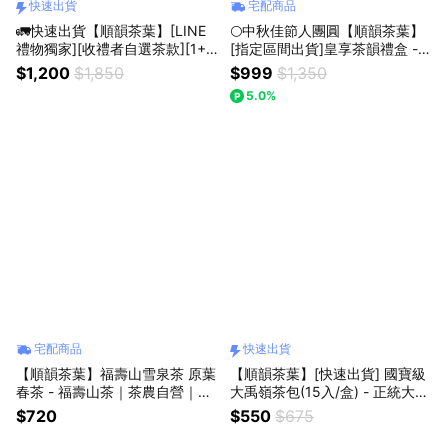
快速出貨
宅配商品
🚛快速出貨【順韻茶葉】[LINE
🌕中秋佳節人團圓【順韻茶葉】
禮物獨家][收禮者自選茶款][1+1
[指定區間出貨]皇享茶韻禮盒 -
組合] 梨山輕旅組 - 正統梨山茶8
正統梨山茶83K｜皇韻福壽山85
$1,200
$1,850
$999
$1,350
3K｜梨山新佳陽｜陶瓷簡約便攜
K｜茶葉禮盒｜送禮首選｜茗茶
5.0%
茶具組｜隨時享用高山好茶｜自
傳情｜暖心套組｜祝福禮贈｜環
家茶園產製銷
境友善｜自家茶園產製銷｜年節
贈禮｜春節禮盒
宅配商品
快速出貨
【順韻茶葉】福壽山雪泉茶 原葉
【順韻茶葉】[快速出貨] 國寶級
春茶 - 福壽山茶｜茶農自營｜通
大禹嶺茶包(15入/盒) - 正統大禹
過農藥檢驗｜產地認證茶葉｜台
嶺｜輕便茶包｜隨時享用高山好
$720
$550
$675
灣高山茶｜青心烏龍｜高級茶葉
茶
｜比賽茶｜金賞茶