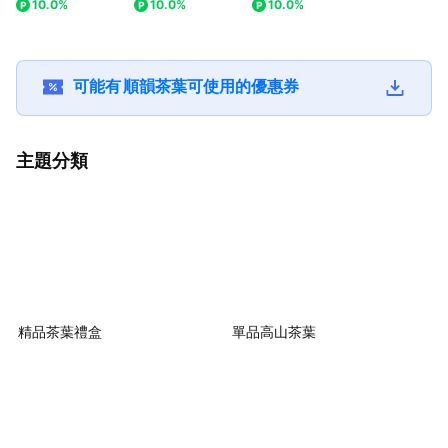
10.0%
10.0%
10.0%
組｜茶葉套組｜生日
盒 - 稀藏大禹嶺
級大禹嶺茶包(10入/
｜祈福神籤｜
禮物｜送禮首選｜茗
100K｜國寶大禹嶺
盒) + 雪潤青瓷簡約
選｜茗茶傳情
茶傳情｜暖心套組｜
｜茶葉禮盒｜送禮首
茶具組 - 輕便茶包｜
禮物｜環境友
祝福禮贈｜環境友善
選｜商務禮品｜節慶
隨時享用高山好茶
｜自家茶園產
茶葉｜自家茶園產製
贈禮｜環境友善茶葉
銷
可能有
順韻茶葉
｜自家茶園產製銷
可使用的優惠券
主題分類
精品茶葉禮盒
單品高山茶葉