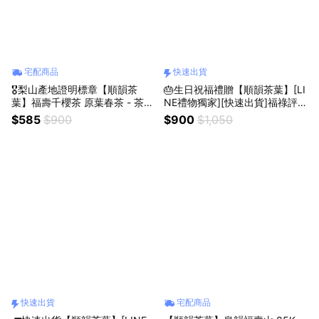
宅配商品
快速出貨
🎖️梨山產地證明標章【順韻茶
🎂生日祝福禮贈【順韻茶葉】[LI
葉】福壽千櫻茶 原葉春茶 - 茶農
NE禮物獨家][快速出貨]福祿評茶
自營｜農藥檢驗通過｜產地認證
組 - 皇韻福壽山85K｜順韻評鑑
$585
$900
$900
$1,050
茶葉｜台灣高山茶｜青心烏龍｜
茶具組｜茶葉套組｜生日禮物｜
高級茶葉
送禮首選｜茗茶傳情｜暖心套組
｜祝福禮贈｜環境友善茶葉｜自
家茶園產製銷
快速出貨
宅配商品