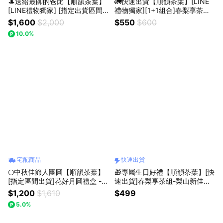
🎩送給最帥的爸比【順韻茶葉】
🚛快速出貨【順韻茶葉】[LINE
[LINE禮物獨家] [指定出貨區間]
禮物獨家][1+1組合]春梨享茶組-
大禹嶺稀藏禮盒 - 稀藏大禹嶺10
梨山新佳陽｜正統梨山茶83K｜
$1,600
$2,000
$550
$600
0K｜國寶大禹嶺｜茶葉禮盒｜送
順韻品茗杯｜祝福禮贈｜環境友
10.0%
禮首選｜商務禮品｜節慶贈禮｜
善茶葉｜自家茶園產製銷｜喬遷
環境友善茶葉｜自家茶園產製銷
升職｜賀歲祝福｜長輩贈禮
宅配商品
快速出貨
🌕中秋佳節人團圓【順韻茶葉】
🎁專屬生日好禮【順韻茶葉】[快
[指定區間出貨]花好月圓禮盒 -
速出貨]春梨享茶組-梨山新佳陽
花月大禹嶺92K｜高級禮盒｜茶
｜正統梨山茶83K｜順韻品茗杯
$1,200
$1,610
$499
葉禮盒｜送禮首選｜茗茶傳情｜
｜生日禮物｜祝福禮贈｜環境友
5.0%
暖心套組｜櫻花季｜祝福禮贈｜
善茶葉｜自家茶園產製銷
環境友善茶葉