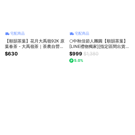
宅配商品
宅配商品
【順韻茶葉】花月大禹嶺92K 原
🌕中秋佳節人團圓【順韻茶葉】
葉春茶 - 大禹嶺茶｜茶農自營｜
[LINE禮物獨家][指定區間出貨]
通過農藥檢驗｜產地認證茶葉｜
壽與天齊禮盒 - 華崗頂峰｜福壽
$630
$999
$1,380
台灣高山茶｜青心烏龍｜高級茶
天府流籠頭｜產製銷一條龍｜安
5.0%
葉
心茶葉｜正統台灣高冷茶