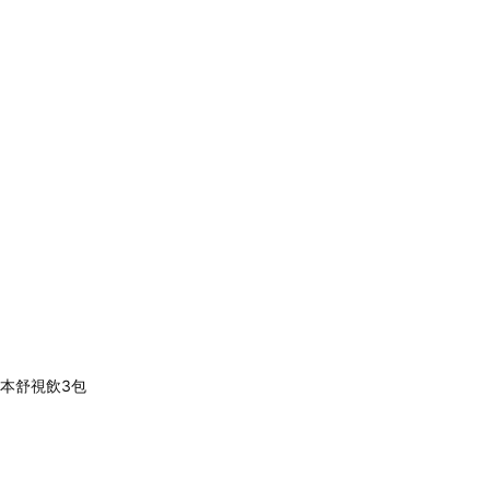
然草本舒視飲3包