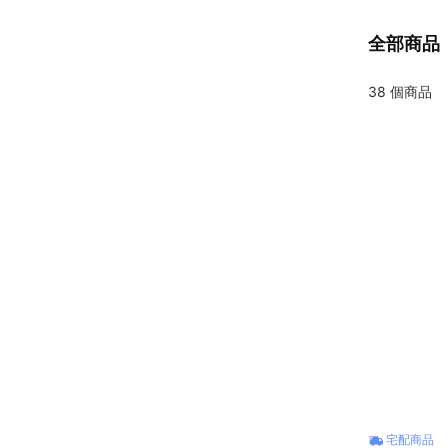
全部商品
38
個商品
宅配商品