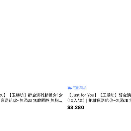
宅配商品
or You】【玉膳坊】醇金滴雞精禮盒1盒
【Just for You】【玉膳坊】醇
把健康送給你~無添加 無膽固醇 無脂肪
(10入/盒)｜把健康送給你~無添加 
白
脂肪 優質膠原蛋白
$3,280