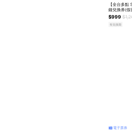
【全台多點 
鐘兌換券(假
$999
$1,
有兌換期
電子票券