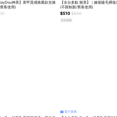
SayDou神美】美甲質感推薦款兌換
【全台多點 狠美】｜嫁接睫毛裸妝
/舊客使用)
(不限制新/舊客使用)
200
$510
$600
有兌換期
電子票券