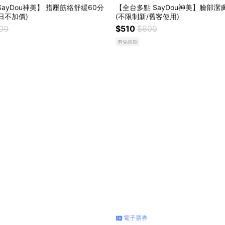
SayDou神美】 指壓筋絡舒緩60分
【全台多點 SayDou神美】臉部
日不加價)
(不限制新/舊客使用)
200
$510
$600
有兌換期
電子票券