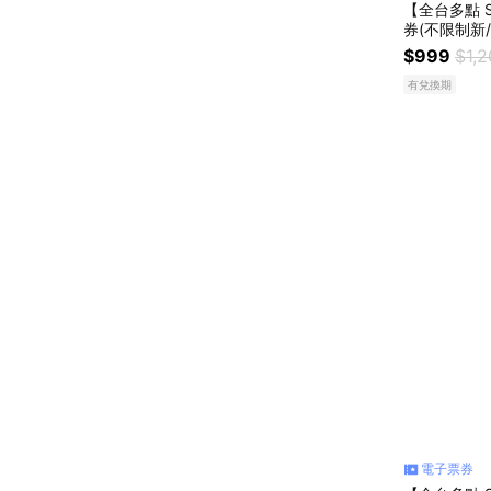
【全台多點 
券(不限制新
$999
$1,
有兌換期
電子票券