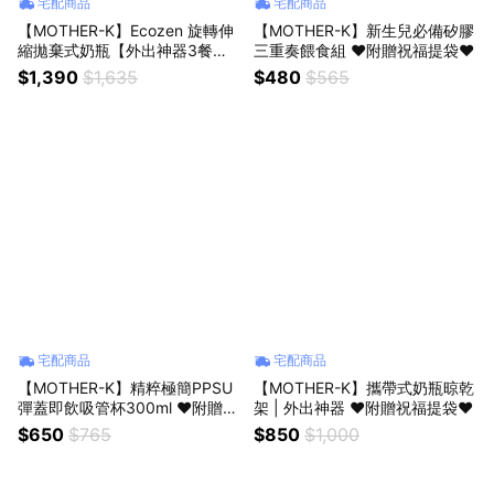
宅配商品
宅配商品
【MOTHER-K】Ecozen 旋轉伸
【MOTHER-K】新生兒必備矽膠
縮拋棄式奶瓶【外出神器3餐
三重奏餵食組 ♥附贈祝福提袋♥
組】♥附贈祝福提袋♥
$1,390
$1,635
$480
$565
宅配商品
宅配商品
【MOTHER-K】精粹極簡PPSU
【MOTHER-K】攜帶式奶瓶晾乾
彈蓋即飲吸管杯300ml ♥附贈祝
架 | 外出神器 ♥附贈祝福提袋♥
福提袋♥
$650
$765
$850
$1,000