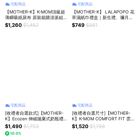
宅配商品
宅配商品
【MOTHER-K】K-MOM頂級超
【MOTHER-K】 LALAPOPO 花
薄瞬吸紙尿布 原裝箱購澎派組
萃濕紙巾禮盒｜新生禮、彌月
（M）
禮、滿月禮
$1,260
$1,482
$749
$881
宅配商品
宅配商品
[收禮者自選款式]【MOTHER-
[收禮者自選尺寸]【MOTHER-
K】Ecozen 伸縮拋棄式奶瓶禮盒
K】K-MOM COMFORT FIT 雲柔
｜新生禮、彌月禮、滿月禮
鎖水紙尿布(箱購-4包/箱)｜新生
$1,490
$1,753
$1,520
$1,788
禮、彌月禮、滿月禮
10.0%