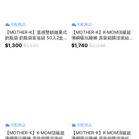
宅配商品
宅配商品
【MOTHER-K】溫感雙鎖拋棄式
【MOTHER-K】K-MOM頂級超
奶瓶袋 奶瓶袋富翁組 50入2盒
薄瞬吸玩睡褲 原裝箱購澎派組
♥附贈祝福提袋♥
（3XL）
$1,300
$1,530
$1,740
$2,046
宅配商品
宅配商品
【MOTHER-K】K-MOM頂級超
【MOTHER-K】K-MOM頂級超
薄瞬吸玩睡褲 原裝箱購澎派組
薄瞬吸玩睡褲 原裝箱購澎派組