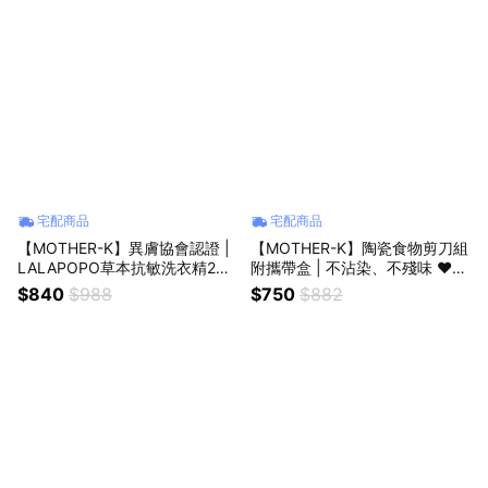
宅配商品
宅配商品
【MOTHER-K】異膚協會認證 |
【MOTHER-K】陶瓷食物剪刀組
LALAPOPO草本抗敏洗衣精2瓶
附攜帶盒 | 不沾染、不殘味 ♥附
組(晨光森林+漫步花園)｜新生
贈祝福提袋♥
$840
$988
$750
$882
禮、彌月禮、滿月禮 ♥附贈祝福
提袋♥