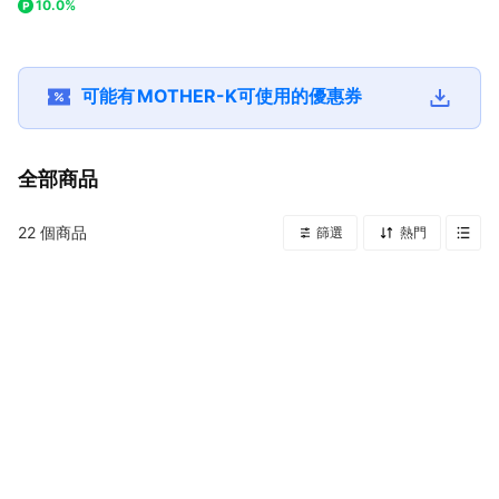
10.0%
彌月禮、滿月禮
(箱購-4包/箱)｜新
禮、滿月禮
生禮、彌月禮、滿月
禮
可能有
MOTHER-K
可使用的優惠券
全部商品
22
個商品
篩選
熱門