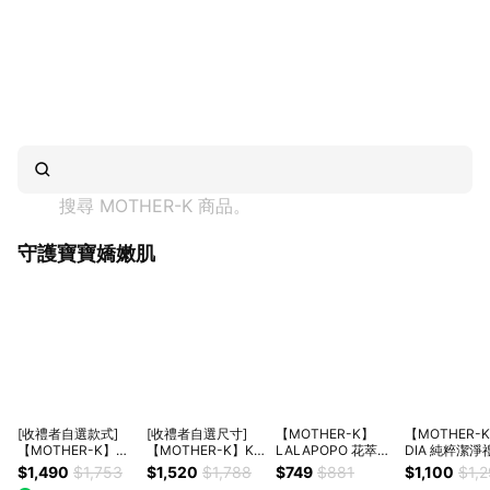
搜尋 
MOTHER-K
 商品。
守護寶寶嬌嫩肌
[收禮者自選款式]
[收禮者自選尺寸]
【MOTHER-K】
【MOTHER-
【MOTHER-K】
【MOTHER-K】K-
LALAPOPO 花萃濕
DIA 純粹潔淨
Ecozen 伸縮拋棄式
MOM COMFORT
紙巾禮盒｜新生禮、
嬰幼兒家庭頂
$1,490
$1,753
$1,520
$1,788
$749
$881
$1,100
$1,
奶瓶禮盒｜新生禮、
FIT 雲柔鎖水紙尿布
彌月禮、滿月禮
劑 ｜新生禮、