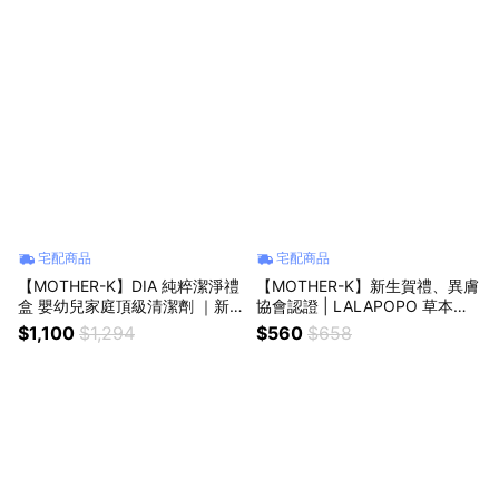
宅配商品
宅配商品
【MOTHER-K】DIA 純粹潔淨禮
【MOTHER-K】新生賀禮、異膚
盒 嬰幼兒家庭頂級清潔劑 ｜新
協會認證 | LALAPOPO 草本極
生禮、彌月禮、滿月禮
淨蔬果奶瓶清潔劑500ml (瓶)x2
$1,100
$1,294
$560
$658
｜新生禮、彌月禮、滿月禮 ♥附
贈祝福提袋♥