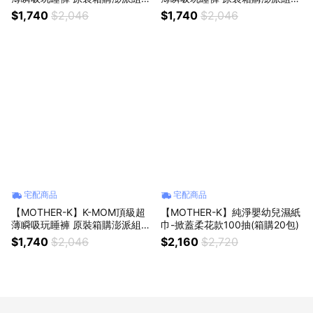
（XXL）
（XL）
$1,740
$2,046
$1,740
$2,046
宅配商品
宅配商品
【MOTHER-K】K-MOM頂級超
【MOTHER-K】純淨嬰幼兒濕紙
薄瞬吸玩睡褲 原裝箱購澎派組
巾-掀蓋柔花款100抽(箱購20包)
（L）
$1,740
$2,046
$2,160
$2,720