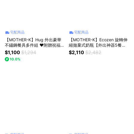
宅配商品
宅配商品
【MOTHER-K】Hug 外出豪華
【MOTHER-K】Ecozen 旋轉伸
不鏽鋼餐具多件組 ♥附贈祝福提
縮拋棄式奶瓶【外出神器5餐
袋♥
組】 ♥附贈祝福提袋♥
$1,100
$1,294
$2,110
$2,482
10.0%