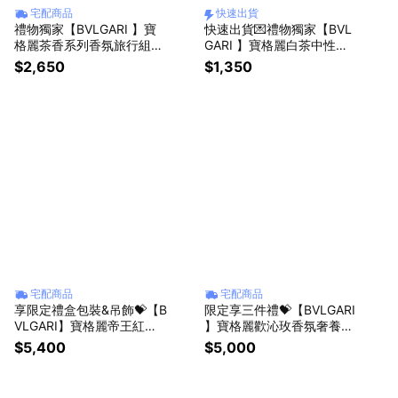
宅配商品
快速出貨
禮物獨家【BVLGARI 】寶
快速出貨💌禮物獨家【BVL
格麗茶香系列香氛旅行組
GARI 】寶格麗白茶中性淡
(白茶中性淡香水10ML+ 綠
香水10ML+ 白茶中性香氛
$2,650
$1,350
茶中性淡香水10ML) | 送禮
身體乳7ml+品牌收納袋 | 送
首選
禮首選🎁生日贈禮
宅配商品
宅配商品
享限定禮盒包裝&吊飾💝【B
限定享三件禮💝【BVLGARI
VLGARI】寶格麗帝王紅茶
】寶格麗歡沁玫香氛奢養組
香香氛沐浴組(帝王紅茶香
(歡沁玫香女性淡香精30ml
$5,400
$5,000
香氛身體乳300ML+沐浴膠
+滋潤護手霜 40ml+滋潤身
300ML+白茶中性淡香水10
體乳7ml+淡香精 1.5ml+化
ML)送禮首選✨
妝包)| 享限定吊飾🌹