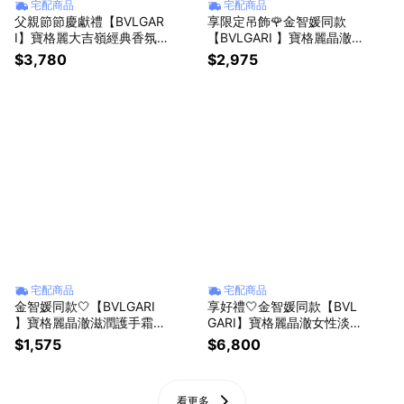
宅配商品
宅配商品
父親節節慶獻禮【BVLGAR
享限定吊飾🌹金智媛同款
I】寶格麗大吉嶺經典香氛組
【BVLGARI 】寶格麗晶澈
(寶格麗大吉嶺男性淡香水5
女性淡香水15ml+ 護手霜4
$3,780
$2,975
0ML+大吉嶺中性淡香精 5
0ML | 送禮首選✨生日贈禮
ml+沐浴盥洗包)
🎁
宅配商品
宅配商品
金智媛同款🤍【BVLGARI
享好禮🤍金智媛同款【BVL
】寶格麗晶澈滋潤護手霜40
GARI】寶格麗晶澈女性淡香
ML| 送禮首選💝生日贈禮🎁
精 100ML+ 晶澈女性淡香
$1,575
$6,800
水 1.5ml
看更多