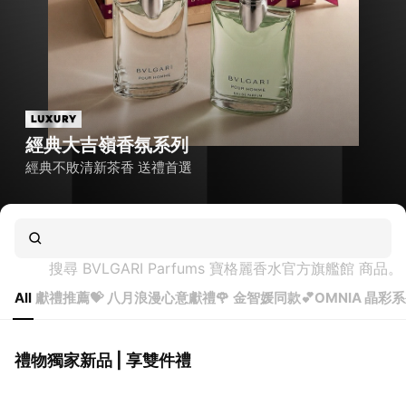
經典大吉嶺香氛系列
經典不敗清新茶香 送禮首選
01
00
搜尋 
BVLGARI Parfums 寶格麗香水官方旗艦館
 商品。
All
獻禮推薦💝
八月浪漫心意獻禮🌹
金智媛同款💕OMNIA 晶彩
禮物獨家新品 | 享雙件禮