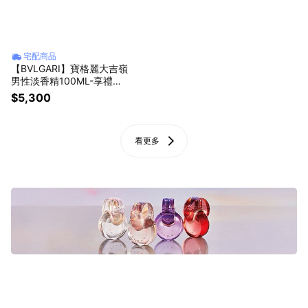
宅配商品
【BVLGARI】寶格麗大吉嶺
男性淡香精100ML-享禮袋
包裝
$5,300
看更多