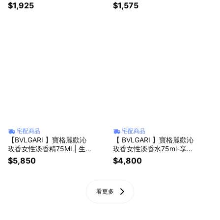
L丨生日禮首選✨送禮首選
霜40ML+淡香精1.5ML 針
$1,925
$1,575
💟生日贈禮
管
宅配商品
宅配商品
【BVLGARI 】寶格麗歡沁
【 BVLGARI 】寶格麗歡沁
玫香女性淡香精75ML| 生日
玫香女性淡香水75ml-享禮
送禮推薦
袋包裝| 生日送禮推薦
$5,850
$4,800
看更多