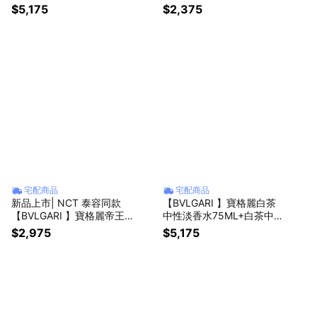
紅茶香淡香水 75ML+ 1.5M
紅茶香沐浴膠 300ML| 送禮
$5,175
$2,375
L | 送禮首選
首選 | 享限定吊飾💝
宅配商品
宅配商品
新品上市| NCT 泰容同款
【BVLGARI 】寶格麗白茶
【BVLGARI 】寶格麗帝王
中性淡香水75ML+白茶中性
紅茶香身體乳 300ML| 享限
香氛身體乳7ML | 送禮首選
$2,975
$5,175
定吊飾💝