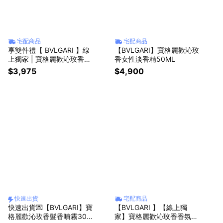
宅配商品
宅配商品
享雙件禮【 BVLGARI 】線
【BVLGARI】寶格麗歡沁玫
上獨家 | 寶格麗歡沁玫香女
香女性淡香精50ML
性淡香水50ml+歡沁玫香身
$3,975
$4,900
體乳7ml+歡沁玫香女性淡香
水5ML-享禮袋包裝
快速出貨
宅配商品
快速出貨💌【BVLGARI】寶
【BVLGARI 】【線上獨
格麗歡沁玫香髮香噴霧30M
家】寶格麗歡沁玫香香氛手