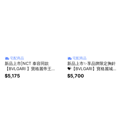
宅配商品
宅配商品
新品上市|NCT 泰容同款
新品上市✨享品牌限定胸針
【BVLGARI 】寶格麗帝王
💝【BVLGARI】寶格麗城市
紅茶香淡香水 75ML+ 1.5M
森林男性香精 60ML
$5,175
$5,700
L | 送禮首選