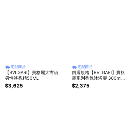
宅配商品
宅配商品
【BVLGARI】寶格麗大吉嶺
自選規格【BVLGARI】寶格
男性淡香精50ML
麗系列香氛沐浴膠 300ml
(大吉嶺香氛沐浴膠 300ml/
$3,625
$2,375
白茶中性香氛沐浴膠300m
l/綠茶中性香氛沐浴膠300
ml/帝王紅茶香沐浴膠 300
ml)🎁生日贈禮