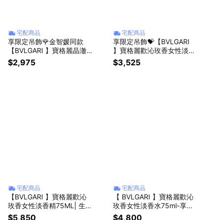
宅配商品
宅配商品
享限定吊飾🌹金智媛同款
享限定吊飾💝【BVLGARI
【BVLGARI 】寶格麗晶澈
】寶格麗歡沁玫香女性淡香
女性淡香水15ml+ 護手霜4
精30ML+身體乳7ml -送禮
$2,975
$3,525
0ML | 送禮首選✨生日贈禮
推薦
🎁
宅配商品
宅配商品
【BVLGARI 】寶格麗歡沁
【 BVLGARI 】寶格麗歡沁
玫香女性淡香精75ML| 生日
玫香女性淡香水75ml-享禮
送禮推薦
袋包裝| 生日送禮推薦
$5,850
$4,800