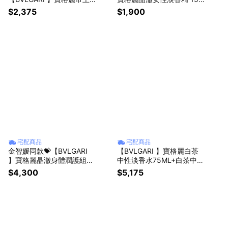
紅茶香沐浴膠 300ML| 送禮
L
$2,375
$1,900
首選 | 享限定吊飾💝
宅配商品
宅配商品
金智媛同款💝【BVLGARI
【BVLGARI 】寶格麗白茶
】寶格麗晶澈身體潤護組
中性淡香水75ML+白茶中性
(滋潤身體乳200ML+護手霜
香氛身體乳7ML | 送禮首選
$4,300
$5,175
40ML+晶澈淡香精 5ML) |
送禮首選✨