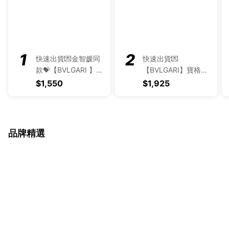
快速出貨💌金智媛同
快速出貨💌
款💝【BVLGARI 】寶
【BVLGARI】寶格麗
格麗晶澈女性淡香水
歡沁玫香髮香噴霧
$1,550
$1,925
15ml | 送禮首選✨
30ML丨生日禮首選✨
送禮首選💟生日贈禮
品牌精選