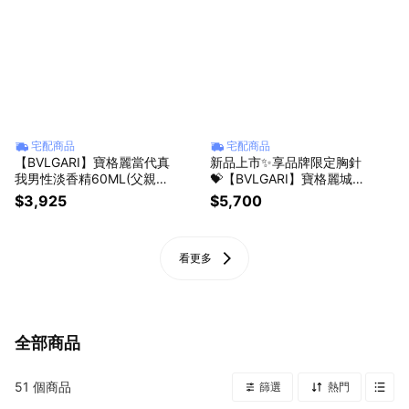
宅配商品
宅配商品
【BVLGARI】寶格麗當代真
新品上市✨享品牌限定胸針
我男性淡香精60ML(父親節
💝【BVLGARI】寶格麗城市
贈禮)
森林男性香精 60ML
$3,925
$5,700
看更多
全部商品
51
個商品
篩選
熱門