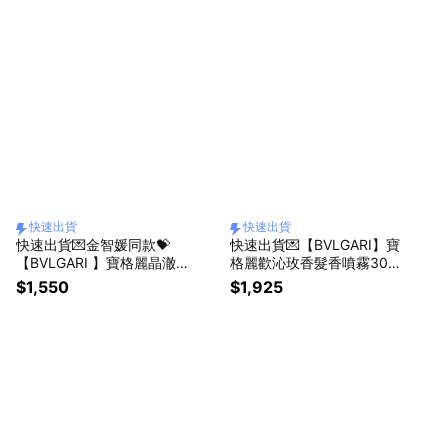
快速出貨
快速出貨
快速出貨💌金智媛同款💝
快速出貨💌【BVLGARI】寶
【BVLGARI 】寶格麗晶澈
格麗歡沁玫香髮香噴霧30M
女性淡香水15ml | 送禮首選
L丨生日禮首選✨送禮首選
$1,550
$1,925
✨
💟生日贈禮