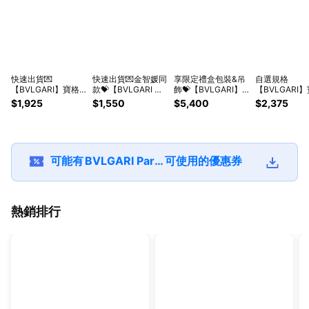
快速出貨💌
快速出貨💌金智媛同
享限定禮盒包裝&吊
自選規格
【BVLGARI】寶格
款💝【BVLGARI 】
飾💝【BVLGARI】
【BVLGARI
麗歡沁玫香髮香噴霧
寶格麗晶澈女性淡香
寶格麗帝王紅茶香香
麗系列香氛沐
$1,925
$1,550
$5,400
$2,375
30ML丨生日禮首選
水15ml | 送禮首選✨
氛沐浴組(帝王紅茶
300ml (大吉
✨送禮首選💟生日贈
香香氛身體乳
沐浴膠 300ml
禮
300ML+沐浴膠
中性香氛沐浴
300ML+白茶中性淡
300ml/綠茶
香水10ML)送禮首選
氛沐浴膠300m
可能有
BVLGARI Parfums 寶格麗香水官方旗艦館
可使用的優惠券
✨
王紅茶香沐浴
300ml)🎁生
熱銷排行