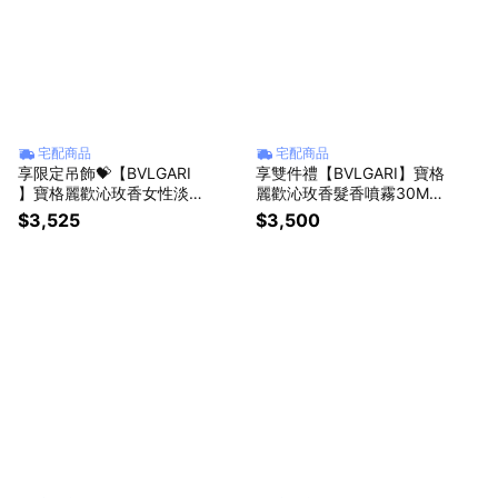
宅配商品
宅配商品
享限定吊飾💝【BVLGARI
享雙件禮【BVLGARI】寶格
】寶格麗歡沁玫香女性淡香
麗歡沁玫香髮香噴霧30ML
精30ML+身體乳7ml -送禮
+歡沁玫香滋潤護手霜 40M
$3,525
$3,500
推薦
L+化妝包-粉紫✨