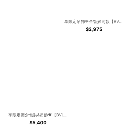
享限定吊飾🌹金智媛同款【BVLGARI 】寶格麗晶澈女性淡香水15ml+ 護手霜40ML | 送禮首選✨生日贈禮🎁
$2,975
享限定禮盒包裝&吊飾💝【BVLGARI】寶格麗帝王紅茶香香氛沐浴組(帝王紅茶香香氛身體乳300ML+沐浴膠300ML+白茶中性淡香水10ML)送禮首選✨
$5,400