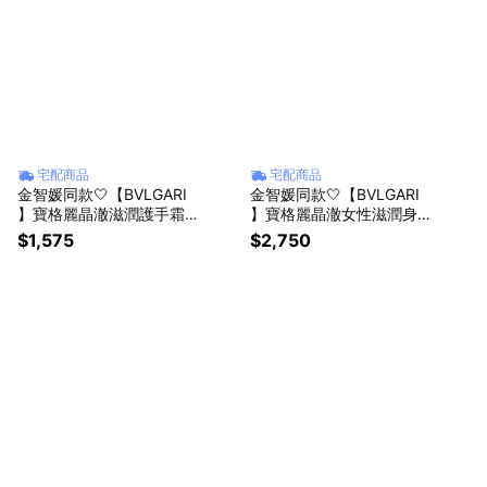
宅配商品
宅配商品
金智媛同款🤍【BVLGARI
金智媛同款🤍【BVLGARI
】寶格麗晶澈滋潤護手霜40
】寶格麗晶澈女性滋潤身體
ML| 送禮首選💝生日贈禮🎁
乳200ML | 送禮首選💕
$1,575
$2,750