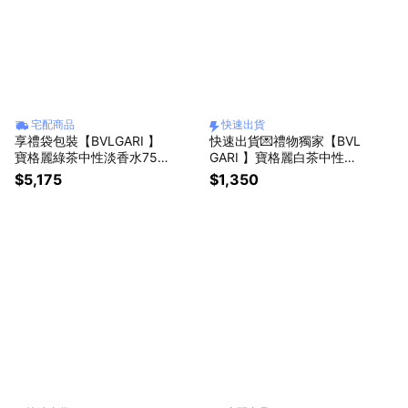
宅配商品
快速出貨
享禮袋包裝【BVLGARI 】
快速出貨💌禮物獨家【BVL
寶格麗綠茶中性淡香水75M
GARI 】寶格麗白茶中性淡
L+白茶中性香氛身體乳7ML
香水10ML+ 白茶中性香氛
$5,175
$1,350
| 送禮首選
身體乳7ml+品牌收納袋 | 送
禮首選🎁生日贈禮