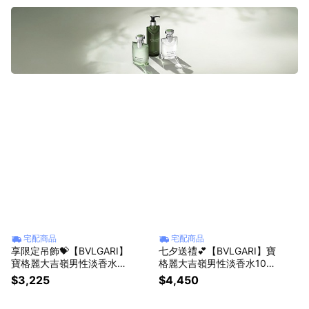
宅配商品
宅配商品
享限定吊飾💝【BVLGARI】
七夕送禮💕【BVLGARI】寶
寶格麗大吉嶺男性淡香水50
格麗大吉嶺男性淡香水100
ML｜送禮首選🎁生日贈禮
ML
$3,225
$4,450