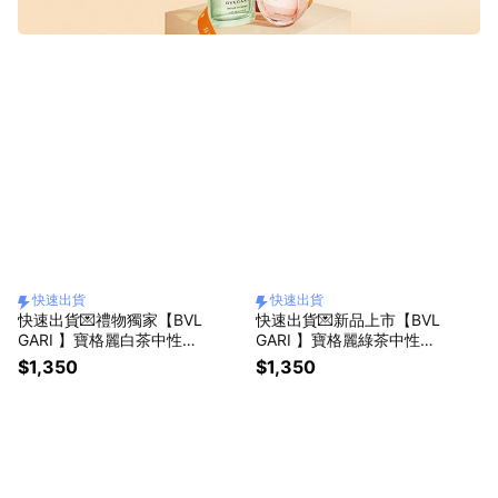
ROSE GOLDEA 玫香系列
POUR HOMME 男士系列
OMNIA 晶彩系列
MAN 紳士系列
快速出貨
快速出貨
快速出貨💌禮物獨家【BVL
快速出貨💌新品上市【BVL
GARI 】寶格麗白茶中性淡
GARI 】寶格麗綠茶中性淡
香水10ML+ 白茶中性香氛
香水10ML+ 白茶中性香氛
$1,350
$1,350
身體乳7ml+品牌收納袋 | 送
身體乳7ml+品牌收納袋 | 送
禮首選🎁生日贈禮
禮首選✨生日禮首選