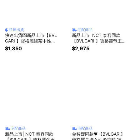
快速出貨
宅配商品
快速出貨💌新品上市【BVL
新品上市| NCT 泰容同款
GARI 】寶格麗綠茶中性淡
【BVLGARI 】寶格麗帝王
香水10ML+ 白茶中性香氛
紅茶香身體乳 300ML| 享限
$1,350
$2,975
身體乳7ml+品牌收納袋 | 送
定吊飾💝
禮首選✨生日禮首選
宅配商品
宅配商品
新品上市| NCT 泰容同款
金智媛同款💝【BVLGARI】
【BVLGARI 】寶格麗帝王
寶格麗晶澈女性淡香精 15M