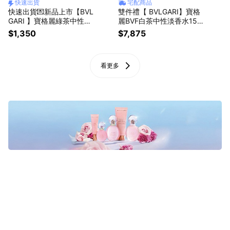
快速出貨
宅配商品
快速出貨💌新品上市【BVL
雙件禮【 BVLGARI】寶格
GARI 】寶格麗綠茶中性淡
麗BVF白茶中性淡香水150
香水10ML+ 白茶中性香氛
ML+化妝包-粉紫 | 送禮首
$1,350
$7,875
身體乳7ml+品牌收納袋 | 送
選
禮首選✨生日禮首選
看更多