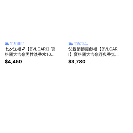
宅配商品
宅配商品
七夕送禮💕【BVLGARI】寶
父親節節慶獻禮【BVLGAR
格麗大吉嶺男性淡香水100
I】寶格麗大吉嶺經典香氛組
ML
(寶格麗大吉嶺男性淡香水5
$4,450
$3,780
0ML+大吉嶺中性淡香精 5
ml+沐浴盥洗包)