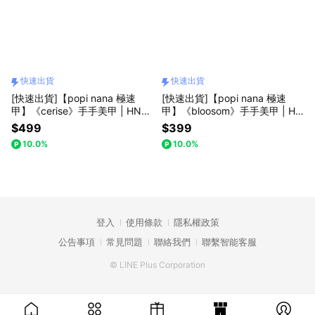
快速出貨
快速出貨
[快速出貨]【popi nana 極速
[快速出貨]【popi nana 極速
甲】《cerise》手手美甲 | HN-1
甲】《bloosom》手手美甲 | HN
76 (盒裝 / 每款24片)
-037 (盒裝 / 每款24片)
$499
$399
10.0%
10.0%
登入
使用條款
隱私權政策
公告事項
常見問題
聯絡我們
聯繫智能客服
© LINE Plus Corporation