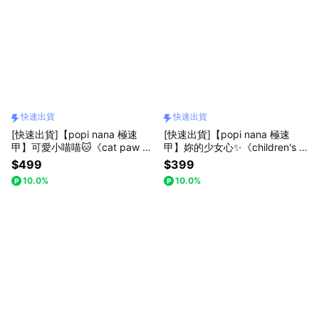
快速出貨
快速出貨
[快速出貨]【popi nana 極速
[快速出貨]【popi nana 極速
甲】可愛小喵喵🐱《cat paw pri
甲】妳的少女心✨《children's d
nt》手手美甲 | HN-488 (盒裝 /
rawing》手手美甲 | HN-480
$499
$399
每款24片) 告白禮物 七夕禮物 情
(盒裝 / 每款24片) 浪漫禮物 告白
10.0%
10.0%
人節禮物 閨蜜禮物 好友送禮 心
禮物 情人節禮物 閨蜜禮物 朋友
意
送禮