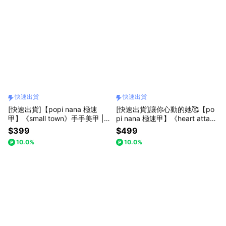
快速出貨
快速出貨
[快速出貨]【popi nana 極速
[快速出貨]讓你心動的她🥰【po
甲】《small town》手手美甲 |
pi nana 極速甲】《heart attac
HN-199 (盒裝 / 每款24片)
k》手手美甲 | HN-356 (盒裝 /
$399
$499
每款24片) 情人節禮物 畢業禮物
10.0%
10.0%
母親節禮物 生日禮物 表白禮物