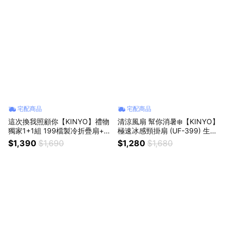
宅配商品
宅配商品
這次換我照顧你【KINYO】禮物
清涼風扇 幫你消暑❄️【KINYO】
獨家1+1組 199檔製冷折疊扇+螢
極速冰感頸掛扇 (UF-399) 生日
幕顯示9段舒緩筋膜槍 父親節禮
禮物 送禮 夏季必備 外出必備
$1,390
$1,690
$1,280
$1,680
物