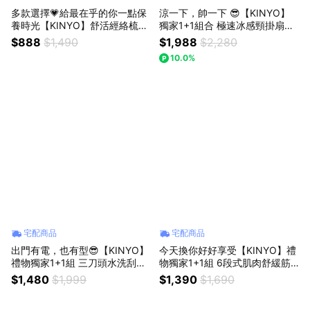
多款選擇💗給最在乎的你一點保
涼一下，帥一下 😎【KINYO】
養時光【KINYO】舒活經絡梳刮
獨家1+1組合 極速冰感頸掛扇
痧儀 (AMR) 送禮 禮物 刮痧 舒緩
+雙刀頭充電式刮鬍刀 父親節送
$888
$1,490
$1,988
$2,280
按摩 按摩儀 刮痧儀 日常
禮 男性禮物 日常 保養 夏天 風扇
10.0%
宅配商品
宅配商品
出門有電，也有型😎【KINYO】
今天換你好好享受【KINYO】禮
禮物獨家1+1組 三刀頭水洗刮鬍
物獨家1+1組 6段式肌肉舒緩筋
刀+超薄磁吸無線充 父親節禮物
膜槍+三刀頭水洗刮鬍刀 父親節
$1,480
$1,999
$1,390
$1,690
男性禮物
禮物 男性禮物