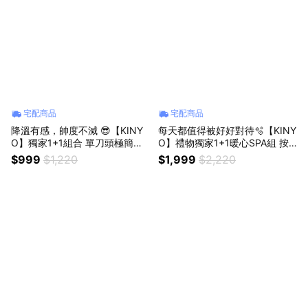
宅配商品
宅配商品
降溫有感，帥度不減 😎【KINY
每天都值得被好好對待🫧【KINY
O】獨家1+1組合 單刀頭極簡俐
O】禮物獨家1+1暖心SPA組 按
落刮鬍刀+無葉渦輪隨行頸掛風
摩摺疊足浴機+溫感煥顏導入刮
$999
$1,220
$1,999
$2,220
扇 父親節禮物
痧儀 送禮 禮物 日常 保養 舒緩