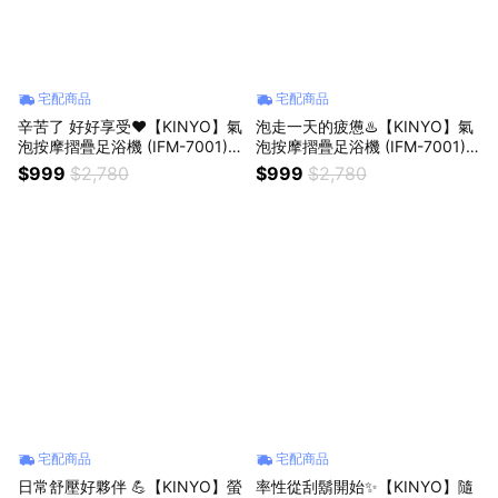
宅配商品
宅配商品
辛苦了 好好享受❤️【KINYO】氣
泡走一天的疲憊♨️【KINYO】氣
泡按摩摺疊足浴機 (IFM-7001)
泡按摩摺疊足浴機 (IFM-7001)
生日禮物 按摩 泡腳 放鬆 長輩送
送禮 禮物 按摩 泡腳 放鬆 日常
$999
$2,780
$999
$2,780
禮
宅配商品
宅配商品
日常舒壓好夥伴 💪【KINYO】螢
率性從刮鬍開始✨【KINYO】隨