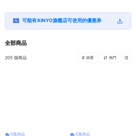
1+1暖心按摩組 溫熱
充 父親節禮物 男性
感煥顏導入刮痧儀
必備 外出必備
導入刮痧按摩儀+6
禮物
送禮 禮物 日常 保養
段式肌肉舒緩筋膜槍
舒緩
送禮 禮物 日常保養
可能有
KINYO旗艦店
可使用的優惠券
放鬆 舒緩
全部商品
205
個商品
篩選
熱門
宅配商品
宅配商品