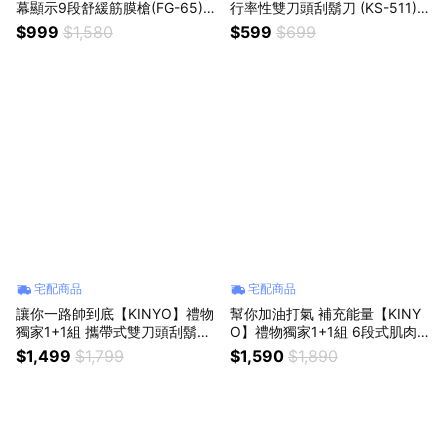
幕顯示9段舒緩筋膜槍(FG-65)
行率性雙刀頭刮鬍刀 (KS-511) I
送禮 禮物 日常 肩頸 舒緩 放鬆
PX6高壓水洗 充插兩用 父親節
$999
$1,580
$599
$699
禮物 生日禮物
宅配商品
宅配商品
讓你一路帥到底【KINYO】禮物
幫你加油打氣 補充能量【KINY
獨家1+1組 攜帶式雙刀頭刮鬍刀
O】禮物獨家1+1組 6段式肌肉舒
+自帶線磁吸無線充 父親節禮物
緩筋膜槍+輕儲能行動電源 按摩
$1,499
$1,799
$1,590
$1,890
男性禮物
出國旅行 父親節禮物