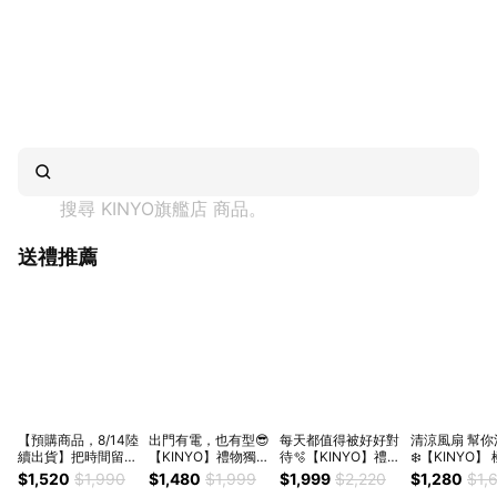
搜尋 
KINYO旗艦店
 商品。
送禮推薦
【預購商品，8/14陸
出門有電，也有型😎
每天都值得被好好對
清涼風扇 幫你
續出貨】把時間留給
【KINYO】禮物獨家
待🫧【KINYO】禮物
❄️【KINYO】
最美的你🫰
1+1組 三刀頭水洗刮
獨家1+1暖心SPA組
感頸掛扇 (UF-
$1,520
$1,990
$1,480
$1,999
$1,999
$2,220
$1,280
$1,
【KINYO】禮物獨家
鬍刀+超薄磁吸無線
按摩摺疊足浴機+溫
生日禮物 送禮