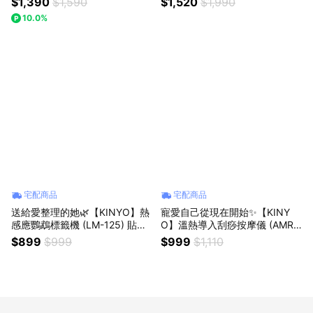
$1,390
$1,590
$1,520
$1,990
機(BTE-3758) 父親節禮物 開學
入刮痧按摩儀+6段式肌肉舒緩筋
10.0%
3C
膜槍 送禮 禮物 日常保養 放鬆 舒
緩
宅配商品
宅配商品
送給愛整理的她🌿【KINYO】熱
寵愛自己從現在開始✨【KINY
感應鸚鵡標籤機 (LM-125) 貼紙
O】溫熱導入刮痧按摩儀 (AMR-
機 打印機 藍芽連線 生日禮物 交
207) 恆溫熱敷 深層按摩 交換禮
$899
$999
$999
$1,110
換禮物 送禮
物 生日禮物 送禮