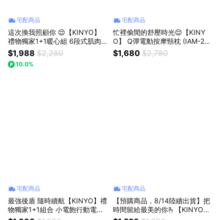
宅配商品
宅配商品
這次換我照顧你 😌【KINYO】
忙裡偷閒的舒壓時光😌【KINY
禮物獨家1+1暖心組 6段式肌肉
O】 Q彈電動按摩頸枕 (IAM-27
舒緩筋膜槍+頸椎熱敷伸展枕 父
03) 生日禮物 肩頸 按摩 紓壓 長
$1,988
$2,280
$1,680
$2,780
親節 日常 舒緩 放鬆 送禮
輩送禮
10.0%
宅配商品
宅配商品
最強後盾 隨時續航【KINYO】禮
【預購商品，8/14陸續出貨】把
物獨家1+1組合 小電飽行動電源
時間留給最美的你🫰【KINYO】
(NKPB-4341)+ 短柄入耳藍芽耳
禮物獨家1+1暖心按摩組 溫熱導