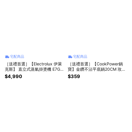
宅配商品
宅配商品
［送禮首選］【Electrolux 伊萊
［送禮首選］【CookPower鍋
克斯】 直立式蒸氣掛燙機 E7GS
寶】金鑽不沾平底鍋20CM 玫瑰
1-74OW
金 FP-2020P
$4,990
$359