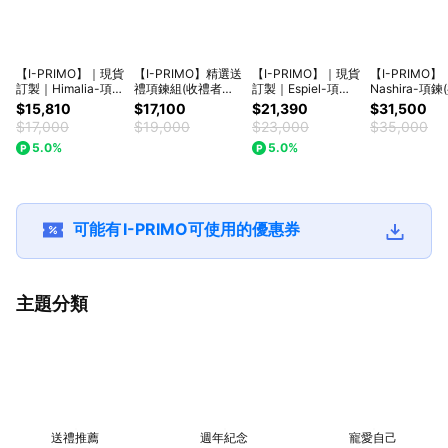
【I-PRIMO】｜現貨
【I-PRIMO】精選送
【I-PRIMO】｜現貨
【I-PRIMO】
訂製｜Himalia-項
禮項鍊組(收禮者自
訂製｜Espiel-項
Nashira-項鍊
鍊、針式耳環套組
選)｜訂製｜(40cm/
鍊、Picore Swing
質選
$15,810
$17,100
$21,390
$31,500
獨家贈小圓珠寶盒
共3材質)§生日禮物
手鍊套組 獨家贈小
擇/45cm/50c
$17,000
$19,000
$23,000
$35,000
(共3材質選
紀念禮物 情人節禮
圓珠寶盒(共3材質選
日禮物 紀念禮
5.0%
5.0%
擇/40cm/45cm)
物
擇/40cm/45cm)
人節禮物
『LINE禮物獨家』§
『LINE禮物獨家』§
生日禮物 紀念禮物
生日禮物 紀念禮物
情人節禮物
情人節禮物
可能有
I-PRIMO
可使用的優惠券
主題分類
送禮推薦
週年紀念
寵愛自己