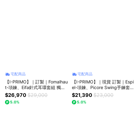
宅配商品
宅配商品
【I-PRIMO】｜訂製｜Fomalhau
【I-PRIMO】｜現貨 訂製｜Espi
t-項鍊、Eifa針式耳環套組 獨家
el-項鍊、Picore Swing手鍊套組
贈小圓珠寶盒(共3材質選擇/45c
獨家贈小圓珠寶盒(共3材質選擇/
$26,970
$29,000
$21,390
$23,000
m)『LINE禮物獨家』§生日禮物
40cm/45cm)『LINE禮物獨家』
5.0%
5.0%
紀念禮物 情人節禮物
§生日禮物 紀念禮物 情人節禮物