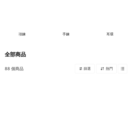
項鍊
手鍊
耳環
全部商品
88
個商品
篩選
熱門