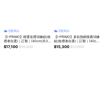
宅配商品
宅配商品
【I-PRIMO】精選送禮項鍊組(收
【I-PRIMO】多款熱銷推薦項鍊
禮者自選)｜訂製｜(40cm/共3材
組(收禮者自選)｜訂製｜(40cm/
質)§生日禮物 紀念禮物 情人節
共3材質)§生日禮物 紀念禮物 情
$17,100
$19,000
$15,300
$17,000
禮物
人節禮物