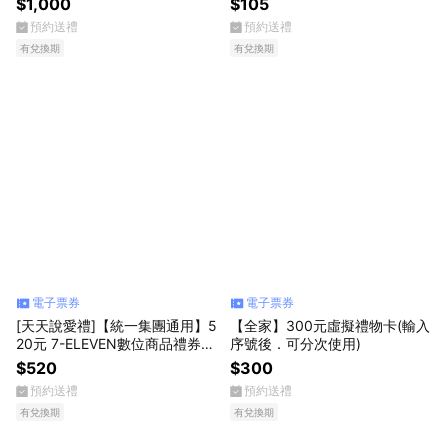
$1,000
$105
預約送禮
預約送禮
有兌換期
有兌換期
電子票券
電子票券
[天天說愛禮]【統一集團通用】5
【全家】300元虛擬禮物卡(輸入
20元 7-ELEVEN數位商品禮券
序號後．可分次使用)
喜客券(輸入序號後．可分次使
$520
$300
用)
預約送禮
預約送禮
有兌換期
有兌換期