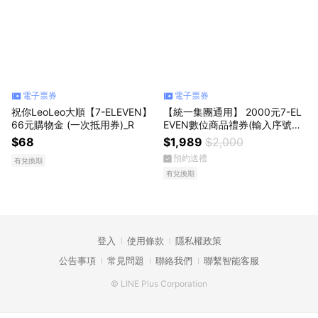
電子票券
電子票券
祝你LeoLeo大順【7-ELEVEN】
【統一集團通用】 2000元7-EL
66元購物金 (一次抵用券)_R
EVEN數位商品禮券(輸入序號
後．可分次使用)
$68
$1,989
$2,000
預約送禮
有兌換期
有兌換期
登入
使用條款
隱私權政策
公告事項
常見問題
聯絡我們
聯繫智能客服
© LINE Plus Corporation