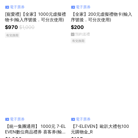
電子票券
電子票券
[寵愛禮]【全家】1000元虛擬禮
【全家】200元虛擬禮物卡(輸入
物卡(輸入序號後．可分次使用)
序號後．可分次使用)
$970
$1,000
$200
預約送禮
有兌換期
有兌換期
電子票券
電子票券
【統一集團通用】 1000元 7-EL
【7-ELEVEN】歐趴大禮包100
EVEN數位商品禮券 喜客券(輸入
元購物金_R
序號後．可分次使用)