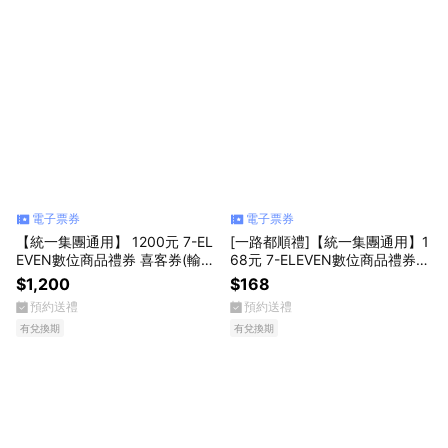
電子票券
電子票券
【統一集團通用】 1200元 7-EL
[一路都順禮]【統一集團通用】1
EVEN數位商品禮券 喜客券(輸入
68元 7-ELEVEN數位商品禮券
序號後．可分次使用)
喜客券(輸入序號後．可分次使
$1,200
$168
用)
預約送禮
預約送禮
有兌換期
有兌換期