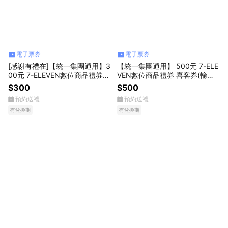
電子票券
電子票券
[感謝有禮在]【統一集團通用】3
【統一集團通用】 500元 7-ELE
00元 7-ELEVEN數位商品禮券
VEN數位商品禮券 喜客券(輸入
喜客券(輸入序號後．可分次使
序號後．可分次使用)
$300
$500
用)
預約送禮
預約送禮
有兌換期
有兌換期