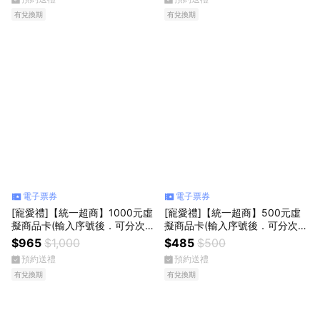
有兌換期
有兌換期
電子票券
電子票券
[寵愛禮]【統一超商】1000元虛
[寵愛禮]【統一超商】500元虛
擬商品卡(輸入序號後．可分次使
擬商品卡(輸入序號後．可分次使
用)
用)
$965
$1,000
$485
$500
預約送禮
預約送禮
有兌換期
有兌換期