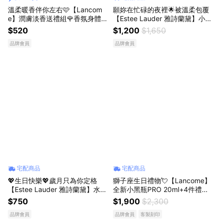
溫柔暖香伴你左右🩷【Lancom
願妳在忙碌的夜裡🌟被溫柔包覆
e】潤膚淡香送禮組🌹香氛身體
【Estee Lauder 雅詩蘭黛】小棕
乳50ml+淡香氛4ml｜送女生 獨
瓶明星 1+1 送禮組🤎 生日禮物
$520
$1,200
$1,650
家 生日禮物 快速出貨
送女友 |小棕15ml+膠原霜5ml
品牌會員
品牌會員
+收納包
宅配商品
宅配商品
💖生日快樂💖歲月只為你定格
獅子座生日禮物💘【Lancome】
【Estee Lauder 雅詩蘭黛】水感
全新小黑瓶PRO 20ml+4件禮✨
透潤煥采組(小棕瓶7ml+原生露1
專屬刻字｜送女生
$750
$1,900
$2,300
5ml+潔顏蜜15ml)
品牌會員
品牌會員
客製刻印