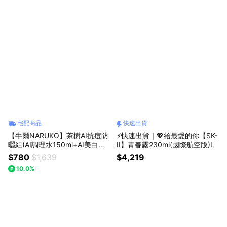
宅配商品
快速出貨
【牛爾NARUKO】茶樹AI抗痘防
⚡快速出貨｜💖給最愛的你【SK-
曬組(AI調理水150ml+AI美白安
II】青春露230ml(國際航空版)L
瓶12ml+潤色防曬30ml+NARUK
$780
$1,639
$4,219
O束口袋)
10.0%