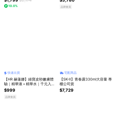
$1,799
$2,174
$3,780
墊+保濕+防曬+唇部精華+定妝
10.0%
品牌會員
噴霧+卸妝 00W
快速出貨
宅配商品
【HR 赫蓮娜】綠寶皮秒嫩膚體
【SK-II】青春露330ml大容量 專
驗｜精華液＋精華水｜千元入手
櫃公司貨
頂級護膚 (快速出貨)
$999
$7,729
品牌會員