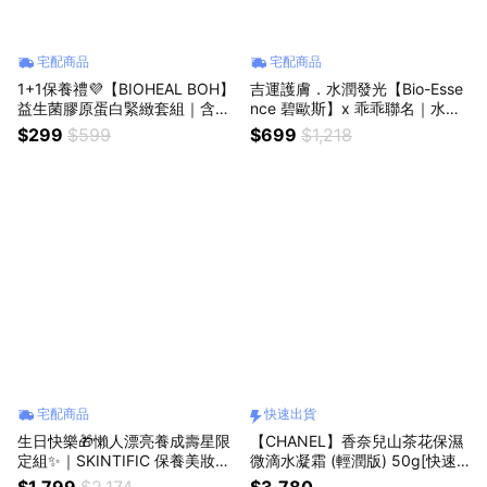
宅配商品
宅配商品
1+1保養禮💜【BIOHEAL BOH】
吉運護膚．水潤發光【Bio-Esse
益生菌膠原蛋白緊緻套組｜含精
nce 碧歐斯】x 乖乖聯名｜水感
華13ml+面霜20ml
舒緩微礦能量噴霧300ml+b5積
$299
$599
$699
$1,218
雪草原液5ml+B5粉色保濕防曬
霜SPF50+ PA++++ 5ml+乖乖
聯名守護美肌御守
宅配商品
快速出貨
生日快樂🎁懶人漂亮養成壽星限
【CHANEL】香奈兒山茶花保濕
定組✨｜SKINTIFIC 保養美妝護
微滴水凝霜 (輕潤版) 50g[快速
膚全家餐(清爽保濕6件組) 藍氣
出貨]