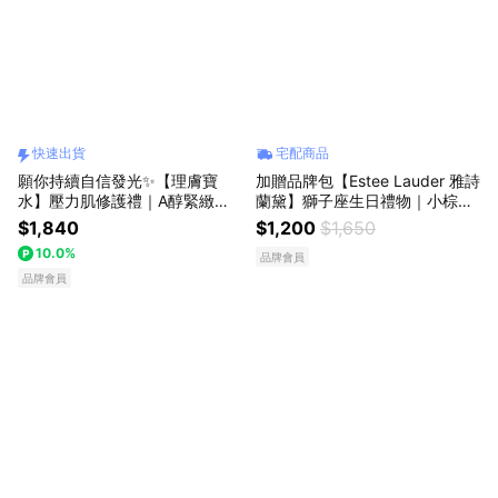
快速出貨
宅配商品
願你持續自信發光✨【理膚寶
加贈品牌包【Estee Lauder 雅詩
水】壓力肌修護禮｜A醇緊緻抗
蘭黛】獅子座生日禮物｜小棕瓶
痕精華 30ml｜情人獻禮｜閨蜜
15ml+粉持久粉底(1W1)5ml
$1,840
$1,200
$1,650
禮物｜送女生｜快速出貨
10.0%
品牌會員
品牌會員