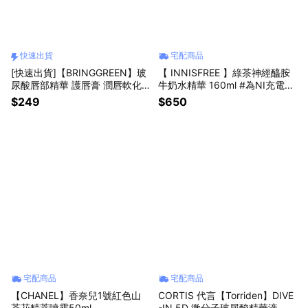
快速出貨
宅配商品
[快速出貨]【BRINGGREEN】玻
【 INNISFREE 】綠茶神經醯胺
尿酸唇部精華 護唇膏 潤唇軟化
牛奶水精華 160ml #為NI充電應
皮 唇部保濕 2入組
援
$249
$650
宅配商品
宅配商品
【CHANEL】香奈兒1號紅色山
CORTIS 代言【Torriden】DIVE
茶花精萃噴霧50ml
-IN 5D 微分子玻尿酸精華液