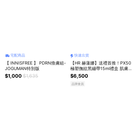
宅配商品
快速出貨
【 INNISFREE 】 PDRN煥膚組-
【HR 赫蓮娜】送禮首推！PX50
JOGUMAN特別版
極塑撫紋黑繃帶15ml禮盒 肌膚
逆齡常駐青春｜頂級修護乳霜 |
$1,000
$1,635
$6,500
媽媽禮物 女友禮物 (快速出貨)
品牌會員