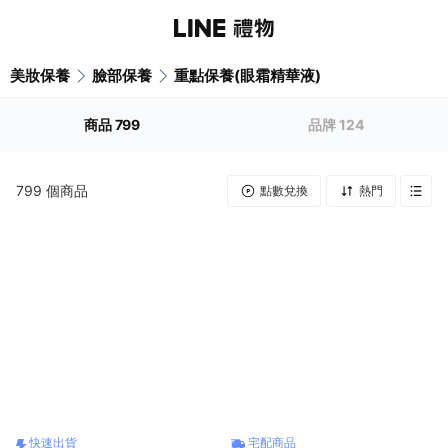
美妝保養
臉部保養
重點保養(眼霜精華液)
商品
799
品牌
124
799
個商品
點數兌換
熱門
快速出貨
宅配商品