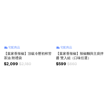
宅配商品
宅配商品
【葉家香辣椒】頂級冷壓初榨苦
【葉家香辣椒】辣椒麵與主廚拌
茶油 附禮袋
醬 雙入組（口味任選）
$2,099
$2,180
$599
$660