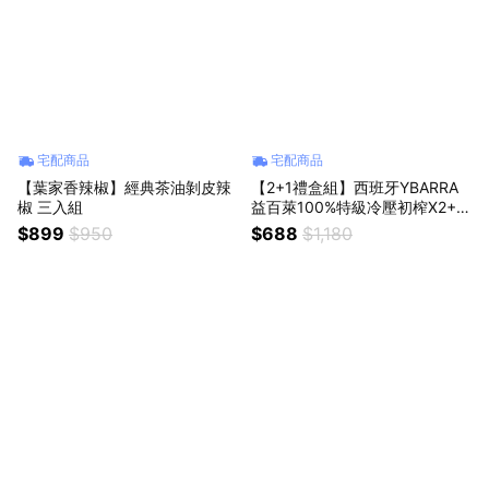
宅配商品
宅配商品
【葉家香辣椒】經典茶油剝皮辣
【2+1禮盒組】西班牙YBARRA
椒 三入組
益百萊100%特級冷壓初榨X2+純
橄欖油 500ml｜獅子座生日快樂
$899
$950
$688
$1,180
｜生日禮物｜送禮｜禮盒｜父親
節｜中元節