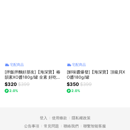
宅配商品
宅配商品
[拌飯拌麵好朋友]【海深寶】椿
[鮮味醬爆發]【海深寶】頂級貝X
韻素XO醬180g/罐 全素 好吃優
O醬180g/罐
等生
$320
$399
$350
$399
2.0%
2.0%
登入
使用條款
隱私權政策
公告事項
常見問題
聯絡我們
聯繫智能客服