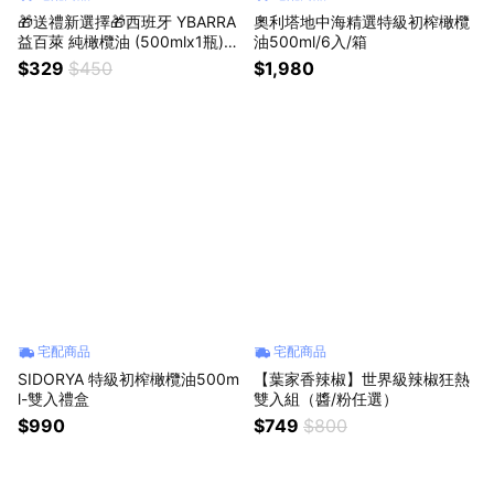
🎁送禮新選擇🎁西班牙 YBARRA
奧利塔地中海精選特級初榨橄欖
益百萊 純橄欖油 (500mlx1瓶)｜
油500ml/6入/箱
獅子座生日快樂｜生日禮物｜送
$329
$450
$1,980
禮｜禮盒｜父親節｜中元節
宅配商品
宅配商品
SIDORYA 特級初榨橄欖油500m
【葉家香辣椒】世界級辣椒狂熱
l-雙入禮盒
雙入組（醬/粉任選）
$990
$749
$800