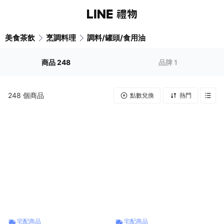
美食茶飲
烹調料理
調料/罐頭/食用油
商品
248
品牌
1
248
個商品
點數兌換
熱門
宅配商品
宅配商品