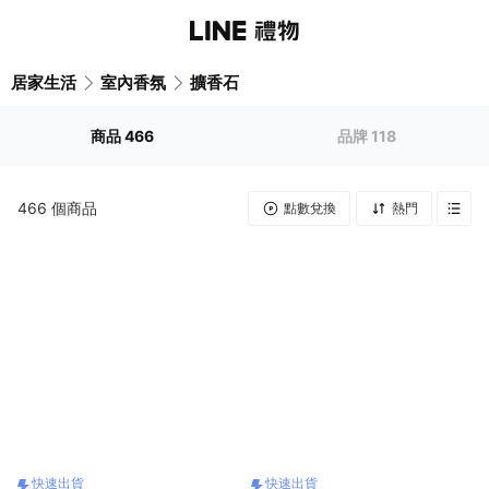
居家生活
室內香氛
擴香石
商品
466
品牌
118
466
個商品
點數兌換
熱門
快速出貨
快速出貨