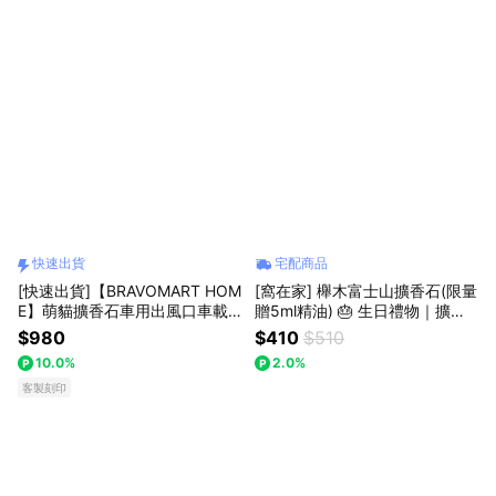
物/送禮推薦
快速出貨
宅配商品
[快速出貨]【BRAVOMART HOM
[窩在家] 櫸木富士山擴香石(限量
E】萌貓擴香石車用出風口車載
贈5ml精油) 🎂 生日禮物｜擴香
香薰 客製化刻字 生日禮物 送禮
｜香氛｜辦公室｜療癒｜喬遷｜
$980
$410
$510
推薦 男生禮物 巨蟹座 禮物獨家
實用｜閨蜜｜同事｜上班族｜獅
10.0%
2.0%
新品上市 商務送禮 上班族禮物
子座｜七夕禮物｜禮盒｜父親節
獅子座 升遷禮物
客製刻印