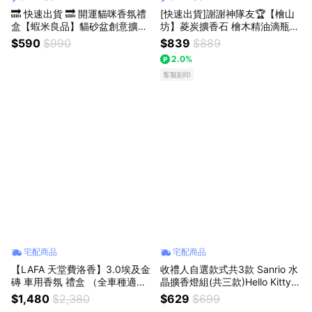
🔜 快速出貨 🔜 開運貓咪香氛禮
[快速出貨]謝謝神隊友🏆【檜山
盒【蝦米良品】貓砂盆創意擴香
坊】菱炭擴香石 檜木精油滴瓶
香氛蠟燭 香薰精油 擴香石 香香
給我的靠山 代寫卡片 香氣 紓壓
$590
$990
$839
$889
的鏟屎官日常 生日/好友/情人節/
天然 檜木 紓壓療癒 居家辦公 香
2.0%
聖誕節交換 禮物
氛小物 升遷加薪 辦公室香氛 生
日送禮 木質香氛
客製刻印
宅配商品
宅配商品
【LAFA 天堂費洛香】3.0埃及金
收禮人自選款式共3款 Sanrio 水
磚 車用香氛 禮盒 （全車種適
晶擴香燈組(共三款)Hello Kitty
用）｜附品牌質感提袋｜男生禮
、酷洛米
$1,480
$2,380
$629
$699
物/情人節送禮/生日禮物/男友禮