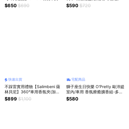
車用香氛禮盒｜送禮首選｜生日
$650
$690
$590
$720
禮物｜閨蜜禮｜交換禮物｜質感
生活
快速出貨
宅配商品
不踩雷實用禮物【Salimbeni 薩
獅子座生日快樂 O'Pretty 歐沛媞
林貝尼】360°車用香氛夾(加贈
室內/車用 香氛療癒擴香組-多款
補充包)｜6款可選｜『快速出
可選 居家香氛 療癒舒壓 居家擺
$899
$1,100
$580
貨』生日好禮 情人獻禮 送男友
飾 閨蜜禮物
迷人香味 獅子座生日禮物