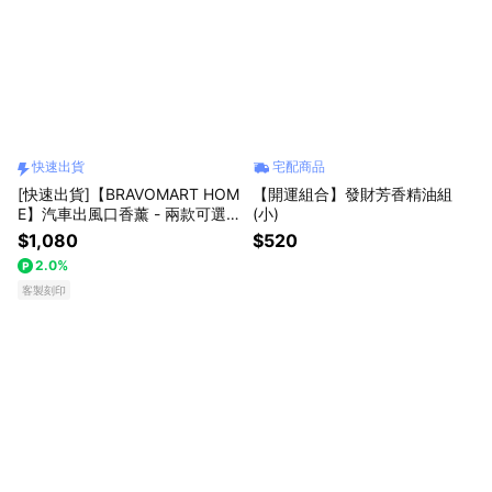
快速出貨
宅配商品
[快速出貨]【BRAVOMART HOM
【開運組合】發財芳香精油組
E】汽車出風口香薰 - 兩款可選
(小)
(內附植萃香棒芯) 客製化刻字 生
$1,080
$520
日禮物 送禮推薦 男生禮物 巨蟹
2.0%
座 禮物獨家 新品上市 商務送禮
上班族禮物 獅子座
客製刻印