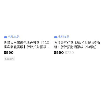
宅配商品
宅配商品
收禮人自選顏色!6色可選【12星
收禮者可任選 12款招財貓+精油
座客製化雷雕】胖胖招財招福貓
組！胖胖招財招福貓 (小)繽紛好
一對(小)客製生日.英文名字
運精油組(收禮者可任選)生日 祝
$590
$590
$720
福 感謝招財貓
客製刻印