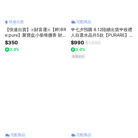
快速出貨
宅配商品
【快速出貨】🀅財富運🀅【粹淬R
🌹七夕預購 8.12陸續出貨🌹收禮
e:pure】聚寶盆小柴堆擴香 財運
人自選水晶共5款【PURARE】
招財 室內擴香 車內擴香 無電擴
晶光閃閃幾何水晶擴香石禮盒 5
$350
$990
$1,590
香
00g加贈精油 (贈代寫卡片服務)
2.0%
2.0%
客製刻印
宅配商品
宅配商品