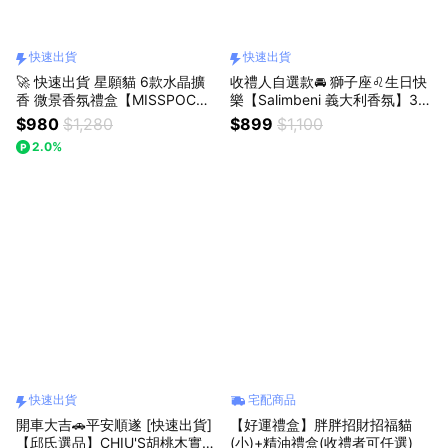
快速出貨
快速出貨
🚀 快速出貨 星願貓 6款水晶擴
收禮人自選款🚘 獅子座♌生日快
香 微景香氛禮盒【MISSPOC
樂【Salimbeni 義大利香氛】36
A】招財開運 / 寵物友善香氛/ 室
0°車用香氛車夾 (內附補充包)
$980
$1,280
$899
$1,100
內香氛/家飾佈置/衣香水/精油香
『快速出貨』生日好禮 情人獻禮
2.0%
氛禮盒
送男友 迷人香味 生日禮物
快速出貨
宅配商品
開車大吉🚗平安順遂 [快速出貨]
【好運禮盒】胖胖招財招福貓
【邱氏選品】CHIU'S胡桃木實木
(小)+精油禮盒(收禮者可任選)