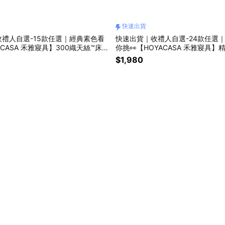
快速出貨
禮人自選-15款任選｜經典素色看
快速出貨｜收禮人自選-24款任選
CASA 禾雅寢具】300織天絲™床包
你挑👀【HOYACASA 禾雅寢具
床包組(天絲入棉30%)
$1,980