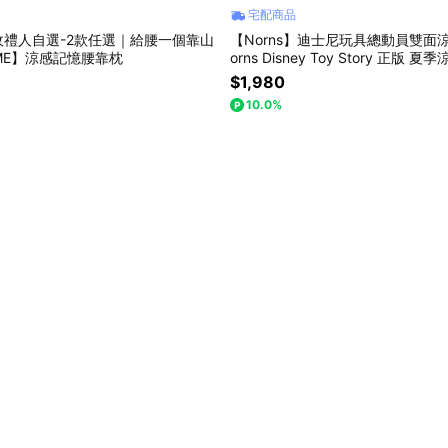
宅配商品
收禮人自選-2款任選｜給腰一個靠山
【Norns】迪士尼玩具總動員雙面
OME】涼感記憶腰靠枕
orns Disney Toy Story 正版 夏
$1,980
10.0%