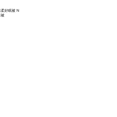
涼柔好眠被 N
季涼被