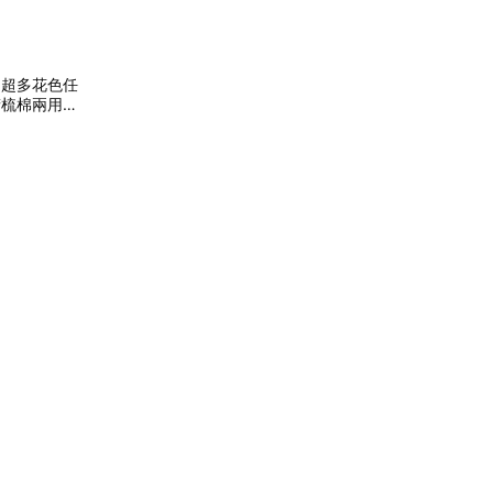
｜超多花色任
】精梳棉兩用被