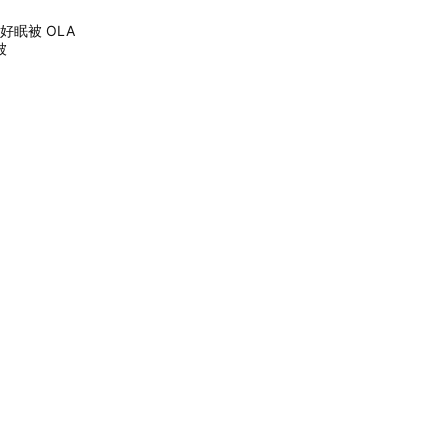
柔好眠被 OLA
涼被