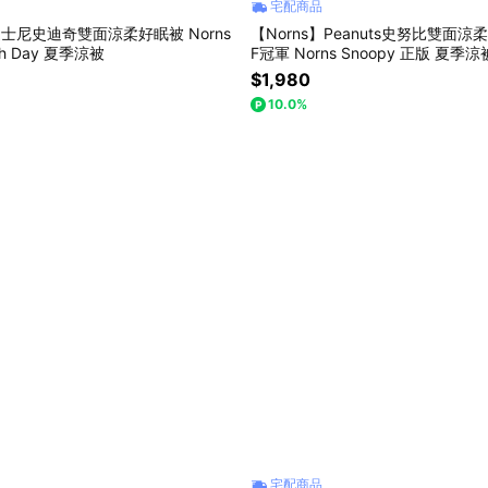
宅配商品
迪士尼史迪奇雙面涼柔好眠被 Norns
【Norns】Peanuts史努比雙面涼
tch Day 夏季涼被
F冠軍 Norns Snoopy 正版 夏季
$1,980
10.0%
宅配商品