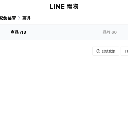
家飾佈置
寢具
商品
713
品牌
60
點數兌換