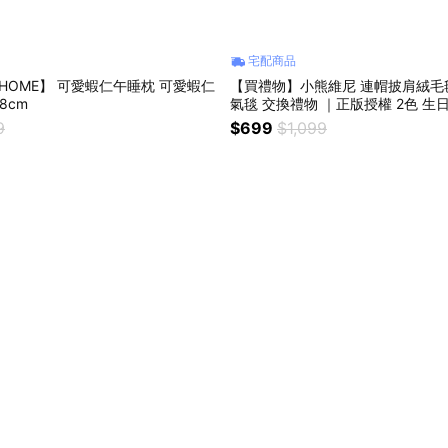
宅配商品
EHOME】 可愛蝦仁午睡枕 可愛蝦仁
【買禮物】小熊維尼 連帽披肩絨毛毯
8cm
氣毯 交換禮物 ｜正版授權 2色 生日禮物 新年禮
物
9
$699
$1,099