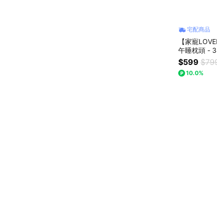
宅配商品
【家寵LOV
午睡枕頭 - 3
$599
$79
10.0%