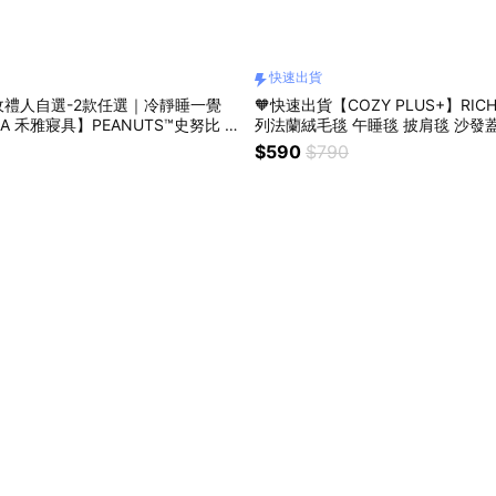
快速出貨
禮人自選-2款任選｜冷靜睡一覺
🧡快速出貨【COZY PLUS+】RI
A 禾雅寢具】PEANUTS™史努比 / I
列法蘭絨毛毯 午睡毯 披肩毯 沙發蓋
冰絲涼感夏被 / SNOOPY / 涼感被
日禮物 聖誕節禮物 交換禮#CP004
$590
$790