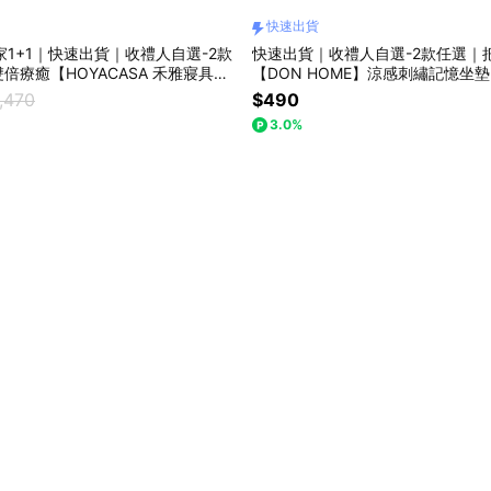
快速出貨
獨家1+1｜快速出貨｜收禮人自選-2款
快速出貨｜收禮人自選-2款任選｜
倍療癒【HOYACASA 禾雅寢具】P
【DON HOME】涼感刺繡記憶坐墊
努比 / ICE TECH+冰絲涼感夏被
,470
$490
 / SNOOPY / 涼感被
3.0%