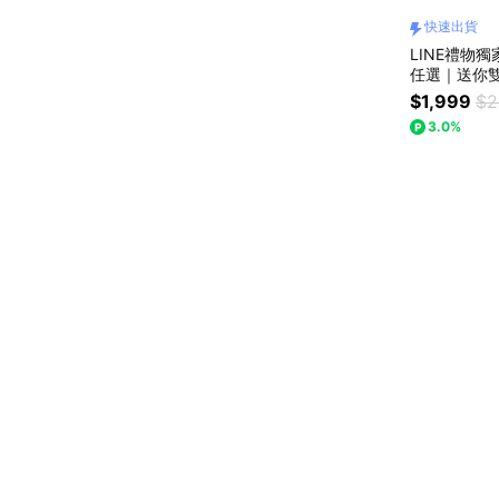
快速出貨
LINE禮物
任選｜送你雙
EANUTS™史
$1,999
$2
+涼感方型抱枕
3.0%