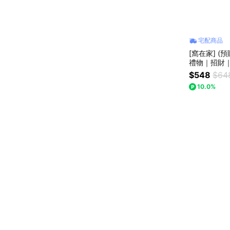
宅配商品
[窩在家] (
禮物｜招財
升遷升職｜
$548
$64
子座｜七夕
10.0%