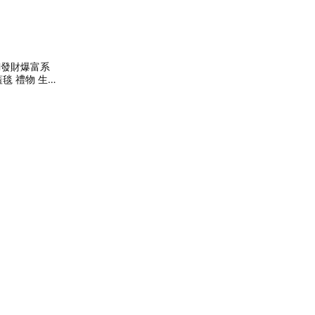
CH發財爆富系
毯 禮物 生
0