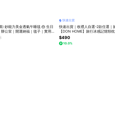
快速出貨
預購) 鈔能力美金透氣午睡毯 🎂 生日
快速出貨｜收禮人自選-2款任選｜
｜辦公室｜開運納福｜毯子｜實用｜
【DON HOME】旅行冰感記憶頸枕
喬遷｜開業開店｜同事｜上班族｜獅
8
$490
禮物｜父親節
10.0%