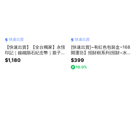
快速出貨
快速出貨
【快速出貨】【全台獨家】永恆
[快速出貨]~有紅色包裝盒~168
印記｜鎳鐵隕石紀念幣｜親子送
開運坊】招財樹系列(招財~水晶
禮｜禮物首選｜交換禮物｜兒童
招財樹+ 聚寶袋~小)擇日/淨化/
$1,180
$399
禮物｜桌上擺飾｜文創｜隕石
開光
10.0%