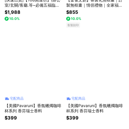
室/玄關/客廳.等~必備五福臨門~
製無框畫｜情侶禮物｜全家福｜
青砂石擺件)開光/擇日安置
無框畫客製化｜無框畫印刷｜禮
$1,988
$855
物 掛畫 ｜居家擺飾
10.0%
10.0%
客製刻印
宅配商品
宅配商品
【美國Pavaruni】香氛蠟燭咖啡
【美國Pavaruni】香氛蠟燭咖啡
杯系列 香芬瑞士香料
杯系列 香芬瑞士香料
$399
$399