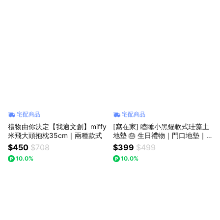
宅配商品
宅配商品
禮物由你決定【我適文創】miffy
[窩在家] 瞌睡小黑貓軟式珪藻土
米飛大頭抱枕35cm｜兩種款式
地墊 🎂 生日禮物｜門口地墊｜
貓咪｜入厝｜喬遷｜居家佈置｜
$450
$708
$399
$499
療癒｜貓奴｜獅子座｜七夕禮物
10.0%
10.0%
｜父親節