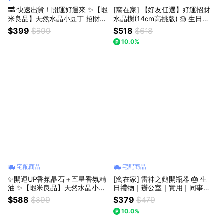
🔜 快速出貨！開運好運來 ✨【蝦
[窩在家] 【好友任選】好運招財
米良品】天然水晶小豆丁 招財開
水晶樹(14cm高挑版) 🎂 生日禮
運小禮物 辦公室小物 生日禮物
物｜招財｜辦公室｜開運納福｜
$399
$699
$518
$618
七夕情人禮物 聖誕節交換禮物 1
實用｜升遷升職｜喬遷｜開業開
10.0%
0色 幸運物
店｜同事｜上班族｜獅子座｜七
夕禮物｜父親節
宅配商品
宅配商品
✨開運UP香氛晶石＋五星香氛精
[窩在家] 雷神之鎚開瓶器 🎂 生
油 ✨【蝦米良品】天然水晶小豆
日禮物｜辦公室｜實用｜同事｜
丁 招財開運小禮物 辦公室小物
上班族｜獅子座｜七夕禮物｜父
$588
$899
$379
$479
生日禮物 七夕情人禮物 聖誕節
親節
10.0%
交換禮物 10色 幸運物