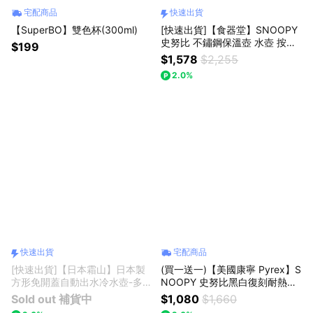
宅配商品
快速出貨
【SuperBO】雙色杯(300ml)
[快速出貨]【食器堂】SNOOPY
史努比 不鏽鋼保溫壺 水壺 按壓
$199
式｜情人節・生日
$1,578
$2,255
2.0%
快速出貨
宅配商品
[快速出貨]【日本霜山】日本製
(買一送一)【美國康寧 Pyrex】S
方形免開蓋自動出水冷水壺-多款
NOOPY 史努比黑白復刻耐熱玻
可選-
璃壺1450ML+玻璃杯710ml
Sold out 補貨中
$1,080
$1,660