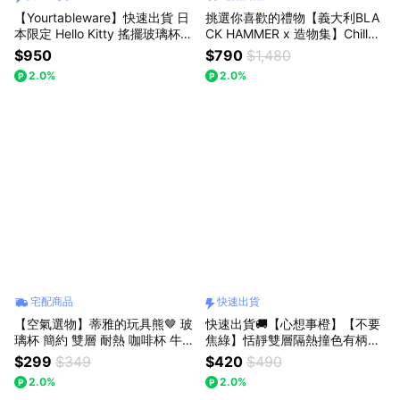
【Yourtableware】快速出貨 日
挑選你喜歡的禮物【義大利BLA
本限定 Hello Kitty 搖擺玻璃杯
CK HAMMER x 造物集】Chill生
單入禮盒組(贈三麗鷗迷你公仔一
活玻璃杯1180ml
$950
$790
$1,480
入) 喬遷禮 新居落成
2.0%
2.0%
宅配商品
快速出貨
【空氣選物】蒂雅的玩具熊🤎 玻
快速出貨🚚【心想事橙】【不要
璃杯 簡約 雙層 耐熱 咖啡杯 牛奶
焦綠】恬靜雙層隔熱撞色有柄玻
杯 透明 玻璃杯 杯子 小熊杯
璃杯 380ML【Caldo卡朵生活】
$299
$349
$420
$490
2.0%
2.0%