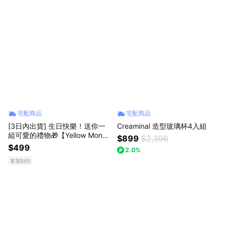
宅配商品
宅配商品
[3日內出貨] 生日快樂！送你一
Creaminal 造型玻璃杯4入組
組可愛的禮物🎁【Yellow Monda
$899
$2,396
y】2入療癒台式熱炒杯＋精美小
$499
2.0%
禮盒＋代寫卡片傳遞滿滿心意
客製刻印