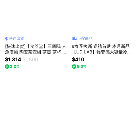
快速出貨
宅配商品
[快速出貨]【食器堂】三麗鷗 人
#春季換新 送禮首選 本月新品
魚漢頓 陶瓷茶壺組 茶壺 茶杯 陶
【UD LAB】輕奢感大容量冷水
瓷杯｜情人節・生日送禮
壺 2L CB-H02046
$1,314
$1,800
$410
2.0%
5.0%