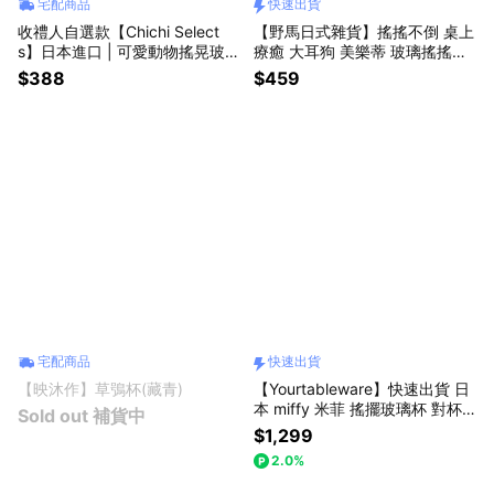
宅配商品
快速出貨
收禮人自選款【Chichi Select
【野馬日式雜貨】搖搖不倒 桌上
s】日本進口 | 可愛動物搖晃玻璃
療癒 大耳狗 美樂蒂 玻璃搖搖杯
杯
[收禮者自選款] [快速出貨]
$388
$459
宅配商品
快速出貨
【映沐作】草鴞杯(藏青)
【Yourtableware】快速出貨 日
本 miffy 米菲 搖擺玻璃杯 對杯
Sold out 補貨中
禮盒組(贈miffy迷你公仔) 喬遷禮
$1,299
新居落成
2.0%