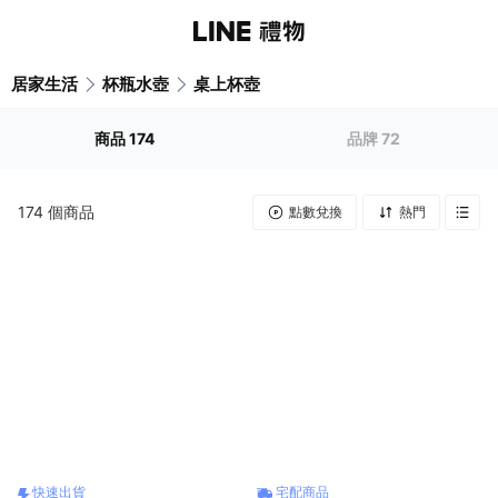
居家生活
杯瓶水壺
桌上杯壺
商品
174
品牌
72
174
個商品
點數兌換
熱門
快速出貨
宅配商品