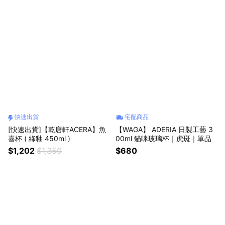
快速出貨
宅配商品
[快速出貨]【乾唐軒ACERA】魚
【WAGA】 ADERIA 日製工藝 3
喜杯 ( 綠釉 450ml )
00ml 貓咪玻璃杯｜虎斑｜單品
$1,202
$1,350
$680