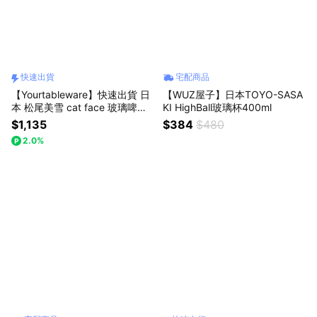
快速出貨
宅配商品
【Yourtableware】快速出貨 日
【WUZ屋子】日本TOYO-SASA
本 松尾美雪 cat face 玻璃啤酒
KI HighBall玻璃杯400ml
杯 三入組
$1,135
$384
$480
2.0%