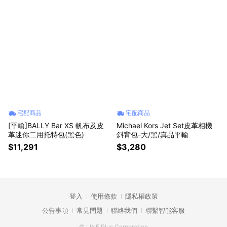
宅配商品
宅配商品
[平輸]BALLY Bar XS 帆布及皮
Michael Kors Jet Set皮革相機
革迷你二用托特包(黑色)
斜背包-大/黑/真品平輸
$11,291
$3,280
登入
使用條款
隱私權政策
公告事項
常見問題
聯絡我們
聯繫智能客服
© LINE Plus Corporation