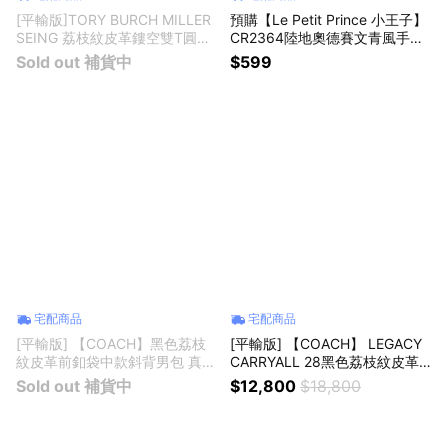
[平輸版]TORY BURCH MILLER
預購【Le Petit Prince 小王子】
SEING 荔枝紋皮革鏤空雙T圓章
CR2364陸地奧德賽文青風手提
標誌斜背包(多色選)真品平輸
袋
Sold out 補貨中
$599
宅配商品
宅配商品
[平輸版] 【COACH】黑色荔枝
[平輸版] 【COACH】 LEGACY
紋皮革前釦袋中款斜背男包 真品
CARRYALL 28黑色荔枝紋皮革
平輸
三層手提/肩斜背包 真品平輸
Sold out 補貨中
$12,800
$18,800