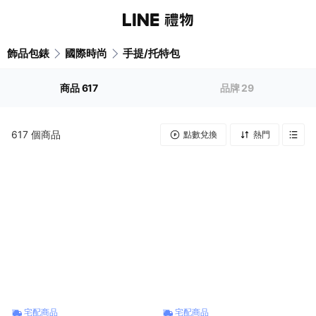
飾品包錶
國際時尚
手提/托特包
商品
617
品牌
29
617
個商品
點數兌換
熱門
宅配商品
宅配商品