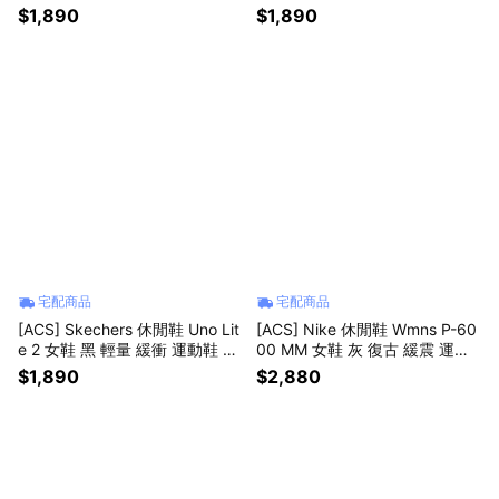
0265WLV
0265LAV
$1,890
$1,890
宅配商品
宅配商品
[ACS] Skechers 休閒鞋 Uno Lit
[ACS] Nike 休閒鞋 Wmns P-60
e 2 女鞋 黑 輕量 緩衝 運動鞋 19
00 MM 女鞋 灰 復古 緩震 運動
0265BLK
鞋 IV2501-001
$1,890
$2,880