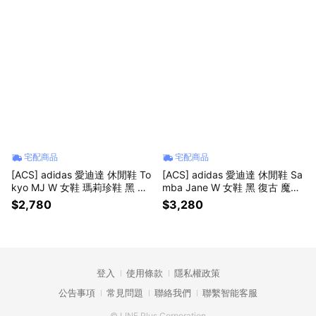
宅配商品
宅配商品
[ACS] adidas 愛迪達 休閒鞋 To
[ACS] adidas 愛迪達 休閒鞋 Sa
kyo MJ W 女鞋 瑪莉珍鞋 黑 薄
mba Jane W 女鞋 黑 復古 魔鬼
底 膠底 復古 JR4790
氈 德訓鞋 瑪莉珍鞋 KZ8952
$2,780
$3,280
登入
使用條款
隱私權政策
公告事項
常見問題
聯絡我們
聯繫智能客服
© LINE Plus Corporation