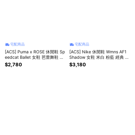
宅配商品
宅配商品
[ACS] Puma x ROSE 休閒鞋 Sp
[ACS] Nike 休閒鞋 Wmns AF1
eedcat Ballet 女鞋 芭蕾舞鞋 米
Shadow 女鞋 米白 粉藍 經典 AF
白 綁帶 聯名 朴彩英 40439501
1 基本款 DR7883-101
$2,780
$3,180