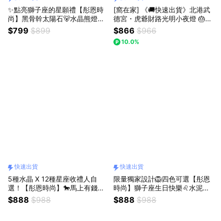
✨點亮獅子座的星願禮【彤恩時
[窩在家] 《🚚快速出貨》北港武
尚】黑骨幹太陽石🐻水晶熊燈座
德宮・虎爺財路光明小夜燈 🎂
組▸處女座 極光超七🎁生日禮物
生日禮物｜招財｜辦公室｜開運
$799
$899
$866
$966
情人節禮物『LINE禮物獨家 / 快
納福｜實用｜升遷升職｜喬遷｜
10.0%
速出貨』
開業開店｜同事｜上班族｜獅子
座｜七夕禮物｜父親節
快速出貨
快速出貨
5種水晶 X 12種星座收禮人自
限量獨家設計🦁四色可選【彤恩
選！【彤恩時尚】🐎馬上有錢💡
時尚】獅子座生日快樂♌水泥馬
水晶馬燈座組㊗️獅子座 / 巨蟹座
開運禮盒🎁生日禮物 情人節禮物
$888
$988
$888
$988
生日快樂 | 生日禮物 七夕情人節
『LINE禮物獨家 / 快速出貨 / 自
禮物 父親節禮物『LINE禮物獨
選規格』