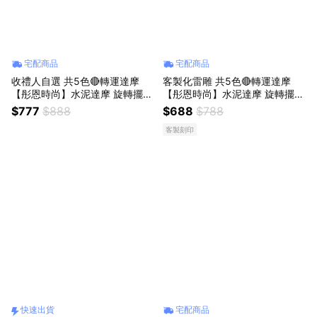
宅配商品
宅配商品
收禮人自選 共5色🔴轉運達摩
客製化雷雕 共5色🔴轉運達摩
【彤恩時尚】水泥達摩 旋轉擺飾
【彤恩時尚】水泥達摩 旋轉擺飾
L號｜生日禮物 情人節禮物 父親
M號 & L號『LINE禮物獨家』生
$777
$888
$688
$788
節禮物
日禮物 情人節禮物 父親節禮物
客製刻印
快速出貨
宅配商品