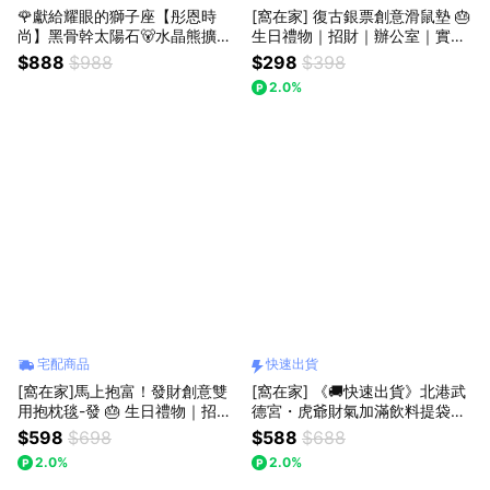
🌹獻給耀眼的獅子座【彤恩時
[窩在家] 復古銀票創意滑鼠墊 🎂
尚】黑骨幹太陽石🐻水晶熊擴香
生日禮物｜招財｜辦公室｜實用
組▸處女座 極光超七🎁生日禮物
｜同事｜上班族｜獅子座｜七夕
$888
$988
$298
$398
情人節禮物『LINE禮物獨家 / 快
禮物｜父親節
2.0%
速出貨』
宅配商品
快速出貨
[窩在家]馬上抱富！發財創意雙
[窩在家] 《🚚快速出貨》北港武
用抱枕毯-發 🎂 生日禮物｜招財
德宮・虎爺財氣加滿飲料提袋｜
｜抱枕｜娃娃｜開運納福｜午睡
雙面兩用｜可收納 🎂 生日禮物
$598
$698
$588
$688
毯｜毯子｜療癒｜升遷升職｜喬
｜招財｜辦公室｜開運納福｜實
2.0%
2.0%
遷｜開業開店｜實用｜同事｜上
用｜升遷升職｜喬遷｜開業開店
班族｜獅子座｜七夕禮物｜父親
｜同事｜上班族｜獅子座｜七夕