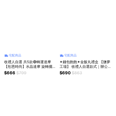
家 / 快速出貨』
宅配商品
宅配商品
收禮人自選 共5款🔴轉運達摩
✦錢包飽飽✦金飯丸禮盒 【鹽夢
【彤恩時尚】水晶達摩 旋轉擺飾
工場】 收禮人自選款式｜辦公室
M號｜紅碧玉 粉水晶 紫幽靈 閃
小物 水泥器皿 生日禮 療癒擺飾
$666
$799
$690
$863
靈鑽 藍紋瑪瑙｜生日禮物 情人
質感能量生活
節禮物 父親節禮物