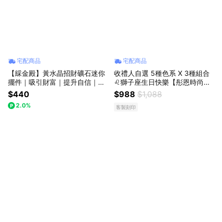
宅配商品
宅配商品
【綵金殿】黃水晶招財礦石迷你
收禮人自選 5種色系 X 3種組合
擺件｜吸引財富｜提升自信｜禮
♌獅子座生日快樂【彤恩時尚】
物｜送禮｜生日｜生日禮物｜交
水泥柴犬🐶開運禮盒 🎁可雷射雕
$440
$988
$1,088
換禮物
刻 『LINE禮物獨家組合/收禮者
2.0%
客製刻印
自選規格』 生日禮物 情人節禮
物