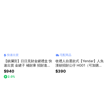
節
禮物｜父親節
快速出貨
宅配商品
【鎮瀾宮】日日見財金鏟禮盒 快
收禮人自選款式【Yendar】人魚
速出貨 金鏟子 補財庫 招財進寶
漢頓招財公仔 HG01（可加購祝
開運招財 財位擺設 發財擺件 旺
福書籤小卡）
$940
$390
財聚財 開業賀禮 辦公室招財 父
2.0%
親節禮物