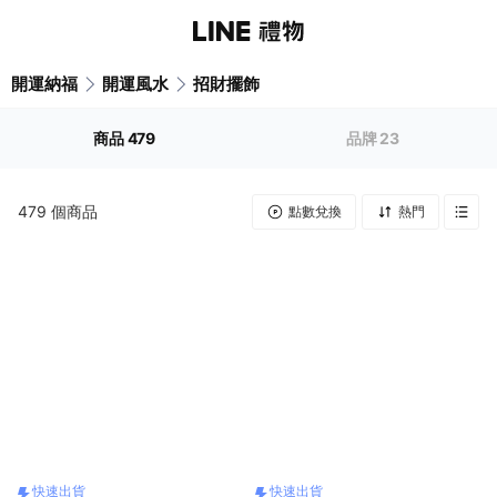
開運納福
開運風水
招財擺飾
商品
479
品牌
23
479
個商品
點數兌換
熱門
快速出貨
快速出貨