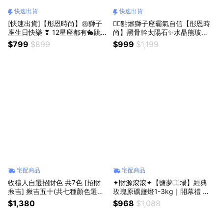
快速出貨
快速出貨
[快速出貨]【彤恩時尚】㊗️獅子
❤️‍🔥點燃獅子座霸氣自信【彤恩時
座生日快樂 ❣ 12星座都有🐇跳
尚】黑骨幹太陽石✨水晶熊玻璃
躍兔燈座 高級白水晶 🍀LINE禮
罩燈座▸處女座 極光超七🎁生日
$799
$899
$999
$1,199
物獨家限定 | 生日禮物 情人節禮
禮物 情人節禮物『LINE禮物獨
物
家 / 快速出貨』
宅配商品
宅配商品
收禮人自選招財色 共7色 [招財
✦財源滾滾✦【鹽夢工場】經典
揪吉] 揪吉五十(共七種顏色選
玫瑰原礦鹽燈1-3kg｜開幕禮 慶
擇）
開業 原木底座 質感生活 造型燈
$1,380
$968
$1,088
飾