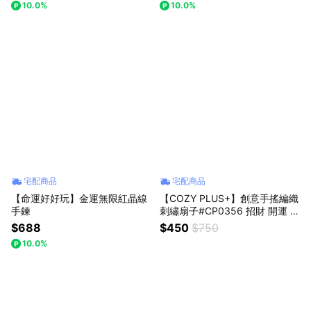
10.0%
10.0%
宅配商品
宅配商品
【命運好好玩】金運無限紅晶線
【COZY PLUS+】創意手搖編織
手鍊
刺繡扇子#CP0356 招財 開運 搞
怪 夏天 生日禮物 降溫 交換禮物
$688
$450
$750
男生禮物 女生禮物 父親節禮物
10.0%