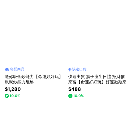
宅配商品
快速出貨
送你吸金鈔能力【命運好好玩】
快速出貨 獅子座生日禮 招財貓
親親鈔能力貔貅
來富【命運好好玩】好運敲敲來
$1,280
$488
10.0%
10.0%