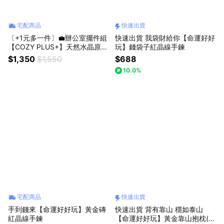
宅配商品
快速出貨
〔+1元多一件〕💼辦公室擺件組
快速出貨 我袋財給你【命運好好
【COZY PLUS+】天然水晶原石
玩】錢袋子紅晶線手鍊
小豆丁擺件擴香石#CP0226 JU
$1,350
$1,550
$688
N04 水晶 禮物 生日禮物 交換禮
10.0%
開業禮物 開運 招財 喬遷禮物
宅配商品
快速出貨
手到錢來【命運好好玩】黃金磚
快速出貨 背有靠山 穩如泰山
紅晶線手鍊
【命運好好玩】黃金靠山抱枕(可