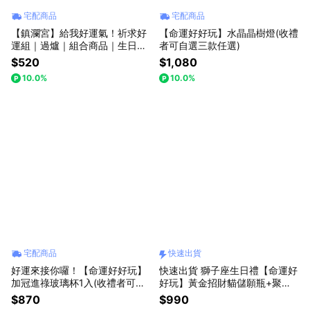
宅配商品
宅配商品
【鎮瀾宮】給我好運氣！祈求好
【命運好好玩】水晶晶樹燈(收禮
運組｜過爐｜組合商品｜生日禮
者可自選三款任選)
物｜禮物｜交換禮物
$520
$1,080
10.0%
10.0%
宅配商品
快速出貨
好運來接你囉！【命運好好玩】
快速出貨 獅子座生日禮【命運好
加冠進祿玻璃杯1入(收禮者可自
好玩】黃金招財貓儲願瓶+聚財
選2色任選)
加倍財神心咒墊(內含元寶+金條
$870
$990
+花生)