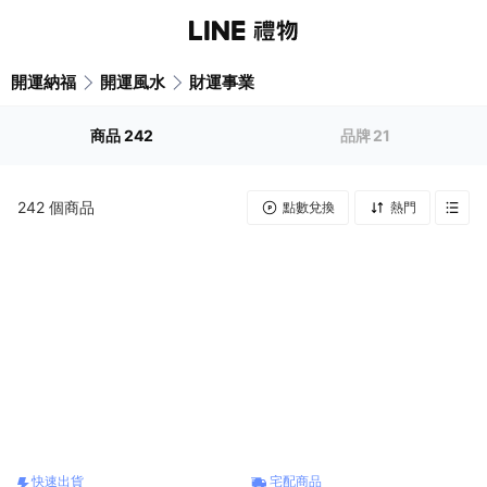
開運納福
開運風水
財運事業
商品
242
品牌
21
242
個商品
點數兌換
熱門
快速出貨
宅配商品