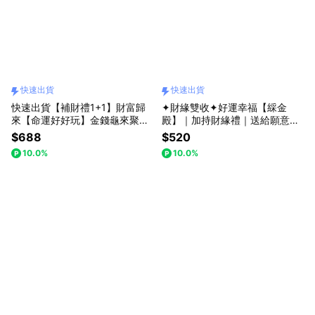
快速出貨
快速出貨
快速出貨【補財禮1+1】財富歸
✦財緣雙收✦好運幸福【綵金
來【命運好好玩】金錢龜來聚寶
殿】｜加持財緣禮｜送給願意把
鎮 (內附36顆小元寶)(可加購馬
好運與幸福都收下的你｜快速出
$688
$520
上有錢包包掛飾)
貨｜招財元寶 開運擺件 貴人符
10.0%
10.0%
開店 喬遷 送禮推薦