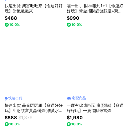
快速出貨 柴富旺旺來【命運好好
喵一出手 財神報到1+1【命運好
玩】財氣敲敲來
好玩】黃金招財貓儲願瓶+聚財
加倍財神心咒墊(內含元寶+金條
$488
$990
+花生)
10.0%
10.0%
快速出貨
宅配商品
快速出貨 晶光閃閃組【命運好好
一鹿有你 相挺到底(預購)【命運
玩】生財致富黃晶樹燈(贈黃水晶
好好玩】一鹿進財致富燈
精萃•檀木金箔沐浴乳)(line禮物
$888
$1,379
$1,980
獨家)(收禮者可任選3款擇一)
10.0%
10.0%