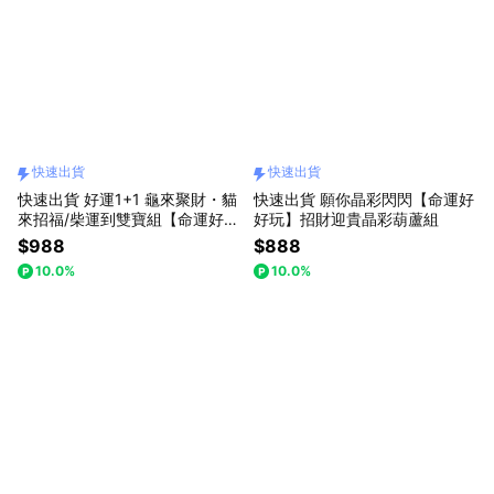
快速出貨
快速出貨
快速出貨 好運1+1 龜來聚財・貓
快速出貨 願你晶彩閃閃【命運好
來招福/柴運到雙寶組【命運好好
好玩】招財迎貴晶彩葫蘆組
玩】金錢龜來聚寶鎮+好運敲敲
$988
$888
來/財氣敲敲來(兩款任選)
10.0%
10.0%